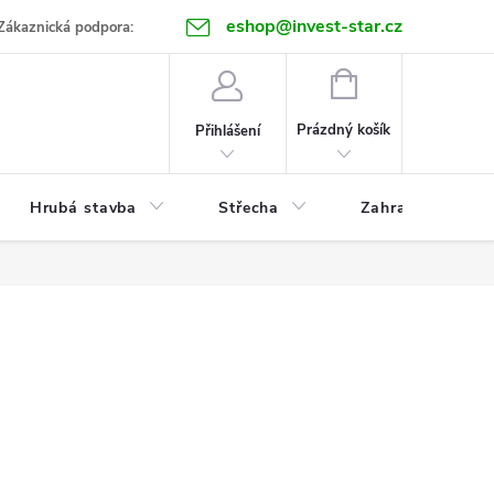
eshop@invest-star.cz
ntakt
Zákaznická podpora:
NÁKUPNÍ
KOŠÍK
Prázdný košík
Přihlášení
Hrubá stavba
Střecha
Zahrada