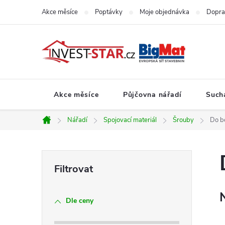
Přejít
Akce měsíce
Poptávky
Moje objednávka
Dopra
na
obsah
Akce měsíce
Půjčovna nářadí
Such
Nářadí
Spojovací materiál
Šrouby
Do b
Domů
P
o
Dle ceny
s