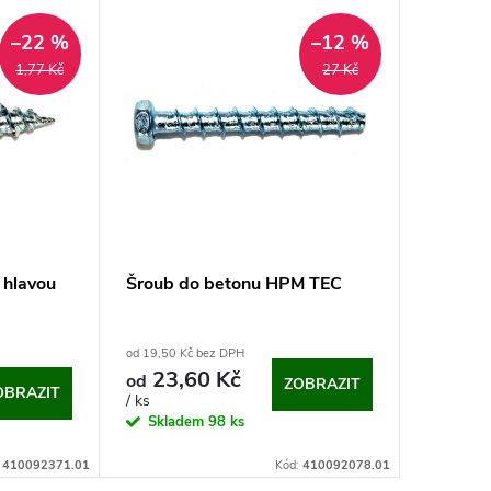
–22 %
–12 %
1,77 Kč
27 Kč
 hlavou
Šroub do betonu HPM TEC
od 19,50 Kč bez DPH
23,60 Kč
od
ZOBRAZIT
OBRAZIT
/ ks
Skladem
98 ks
:
410092371.01
Kód:
410092078.01