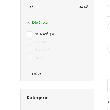
t
0
Kč
34
Kč
r
Dle štítku
a
Na skladě
3
n
Akce
0
Novinka
0
n
Tip
0
í
Délka
p
a
Přeskočit
Kategorie
kategorie
n
3