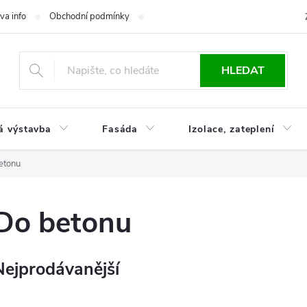
va info
Obchodní podmínky
Reklamace
Časté otázky
Ko
HLEDAT
á výstavba
Fasáda
Izolace, zateplení
etonu
Do betonu
Nejprodávanější