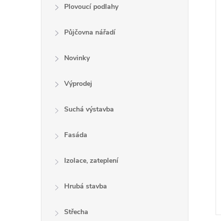
e
Plovoucí podlahy
l
Půjčovna nářadí
Novinky
í
i
Výprodej
Suchá výstavba
Fasáda
Izolace, zateplení
Hrubá stavba
Střecha