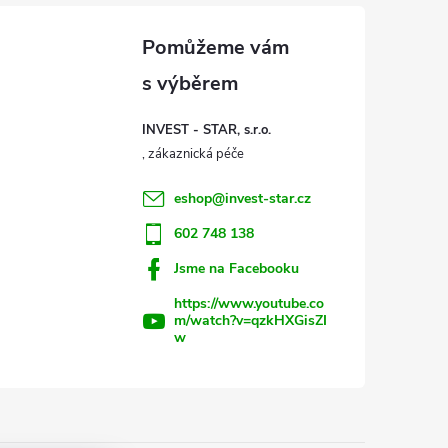
INVEST - STAR, s.r.o.
eshop
@
invest-star.cz
602 748 138
Jsme na Facebooku
https://www.youtube.co
m/watch?v=qzkHXGisZI
w