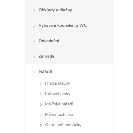
Obklady a dlažby
Vybavení koupelen a WC
l
Odvodnění
Zahrada
Nářadí
Hrubá stavby
Kotevní prvky
í
Malířské nářadí
Měřící technika
r
Ochranné pomůcky