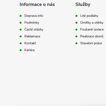
á
Informace o nás
Služby
p
Doprava info
Lité podlahy
Podmínky
Omítky a stěrky
a
Časté otázky
Foukané izolace
t
Reklamace
Realizace domů
Kontakt
Stavební práce
í
Kariéra