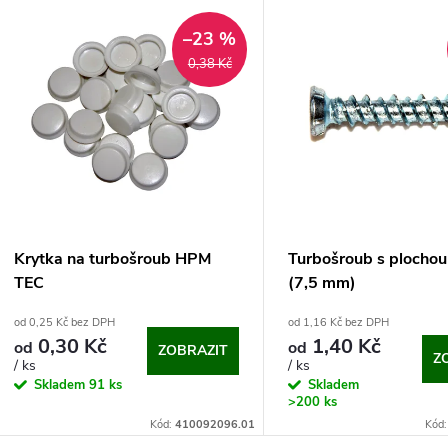
V
e
–23 %
ý
0,38 Kč
n
p
p
s
r
p
Krytka na turbošroub HPM
Turbošroub s plochou
o
TEC
(7,5 mm)
r
od 0,25 Kč bez DPH
od 1,16 Kč bez DPH
d
0,30 Kč
1,40 Kč
od
od
ZOBRAZIT
o
Z
/ ks
/ ks
u
Skladem
91 ks
Skladem
d
>200 ks
Kód:
410092096.01
Kód
k