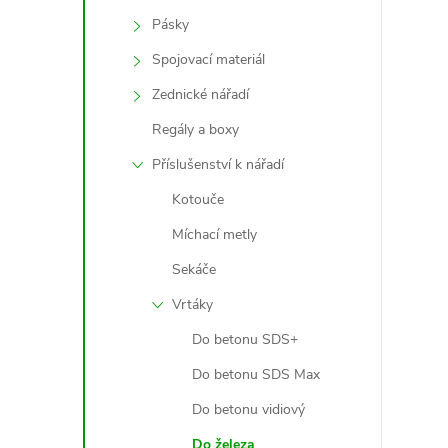
Pásky
Spojovací materiál
l
Zednické nářadí
Regály a boxy
Příslušenství k nářadí
Kotouče
Míchací metly
Sekáče
í
Vrtáky
Do betonu SDS+
r
Do betonu SDS Max
Do betonu vidiový
Do železa