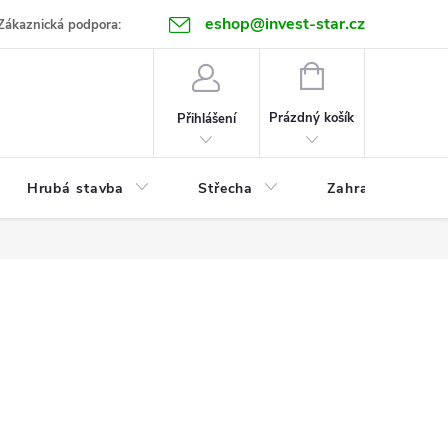
eshop@invest-star.cz
ntakt
Zákaznická podpora:
NÁKUPNÍ
KOŠÍK
Prázdný košík
Přihlášení
Hrubá stavba
Střecha
Zahrada