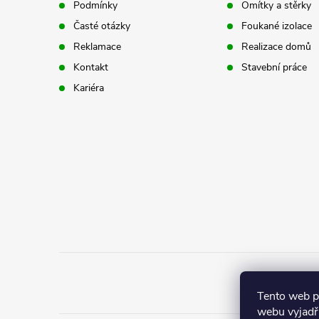
Podmínky
Omítky a stěrky
a
Časté otázky
Foukané izolace
t
Reklamace
Realizace domů
Kontakt
Stavební práce
í
Kariéra
Tento web 
webu vyjadřu