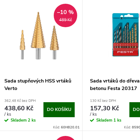
V
e
–10 %
ý
489 Kč
n
p
p
s
r
p
Sada stupňových HSS vrtáků
Sada vrtáků do dřeva
o
Verto
betonu Festa 20317
r
362,48 Kč bez DPH
130 Kč bez DPH
d
438,60 Kč
157,30 Kč
DO KOŠÍKU
DO
o
/ ks
/ ks
u
Skladem
2 ks
Skladem
1 ks
d
Kód:
60H820.01
Kód:
859
k