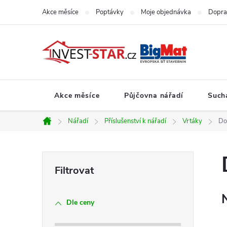
Přejít
Akce měsíce
Poptávky
Moje objednávka
Dopra
na
obsah
Akce měsíce
Půjčovna nářadí
Such
Nářadí
Příslušenství k nářadí
Vrtáky
Do
Domů
P
o
Dle ceny
s