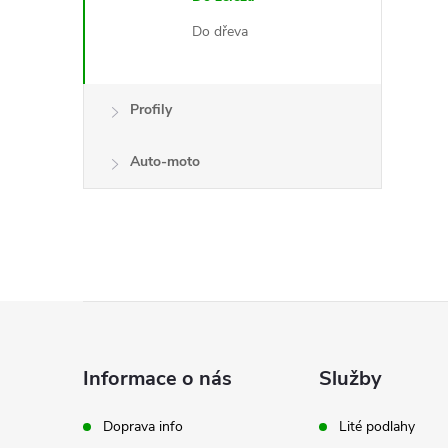
Do dřeva
Profily
Auto-moto
i
Z
á
Informace o nás
Služby
p
Doprava info
Lité podlahy