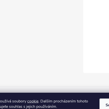
Firemní web
používá soubory
cookie
. Dalším procházením tohoto
S
jete souhlas s jejich používáním.