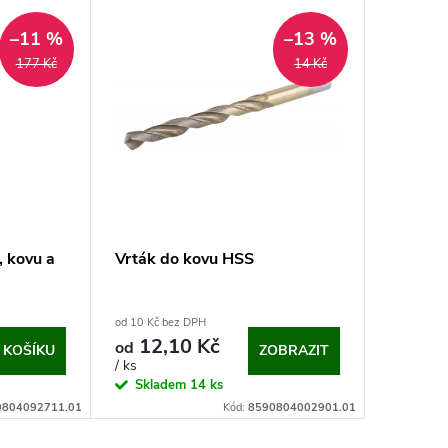
–11 %
–13 %
177 Kč
14 Kč
, kovu a
Vrták do kovu HSS
od 10 Kč bez DPH
12,10 Kč
od
 KOŠÍKU
ZOBRAZIT
/ ks
Skladem
14 ks
0804092711.01
Kód:
8590804002901.01