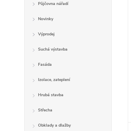
e
Půjčovna nářadí
l
Novinky
Výprodej
í
i
Suchá výstavba
Fasáda
Izolace, zateplení
Hrubá stavba
Střecha
Obklady a dlažby