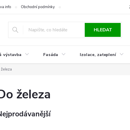
va info
Obchodní podmínky
Reklamace
Časté otázky
Ko
HLEDAT
á výstavba
Fasáda
Izolace, zateplení
 železa
Do železa
Nejprodávanější