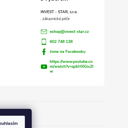
INVEST - STAR, s.r.o.
eshop
@
invest-star.cz
602 748 138
Jsme na Facebooku
https://www.youtube.co
m/watch?v=qzkHXGisZI
w
ouhlasím