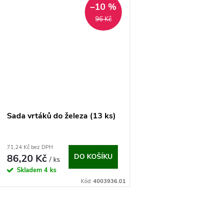
u
–10 %
t
96 Kč
k
ů
t
ů
Sada vrtáků do železa (13 ks)
71,24 Kč bez DPH
86,20 Kč
DO KOŠÍKU
/ ks
Skladem
4 ks
Kód:
4003936.01