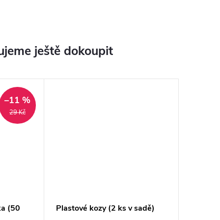
jeme ještě dokoupit
–11 %
29 Kč
ka (50
Plastové kozy (2 ks v sadě)