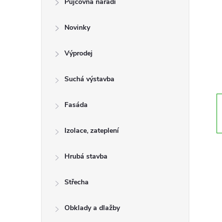
Půjčovna nářadí
t
Novinky
r
a
Výprodej
n
Suchá výstavba
n
Fasáda
í
Izolace, zateplení
p
Hrubá stavba
a
Střecha
n
Obklady a dlažby