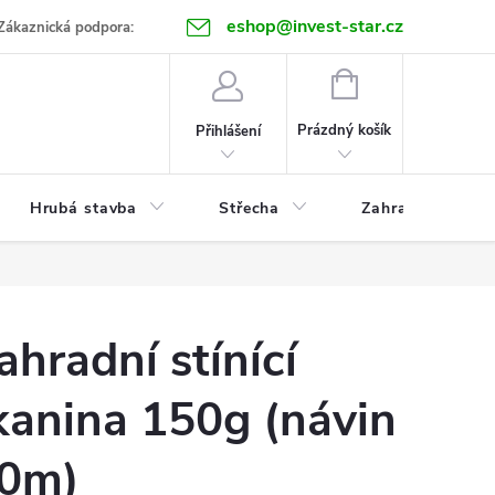
eshop@invest-star.cz
ntakt
Zákaznická podpora:
NÁKUPNÍ
KOŠÍK
Prázdný košík
Přihlášení
Hrubá stavba
Střecha
Zahrada
ahradní stínící
kanina 150g (návin
0m)