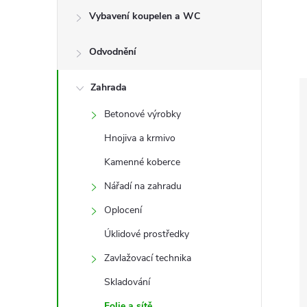
e
Vybavení koupelen a WC
l
Odvodnění
Zahrada
Betonové výrobky
Hnojiva a krmivo
Kamenné koberce
Nářadí na zahradu
Oplocení
Úklidové prostředky
Zavlažovací technika
Skladování
Folie a sítě