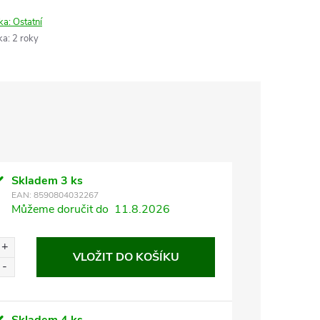
ka:
Ostatní
ka
:
2 roky
Skladem
3 ks
EAN:
8590804032267
Můžeme doručit do
11.8.2026
VLOŽIT DO KOŠÍKU