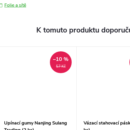
Folie a sítě
K tomuto produktu doporuču
–10 %
57 Kč
Upínací gumy Nanjing Sulang
Vázací stahovací pás