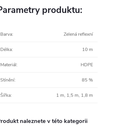
Parametry produktu:
Barva
:
Zelená reflexní
Délka
:
10 m
Materiál
:
HDPE
Stínění
:
85 %
Šířka
:
1 m, 1,5 m, 1,8 m
rodukt naleznete v této kategorii