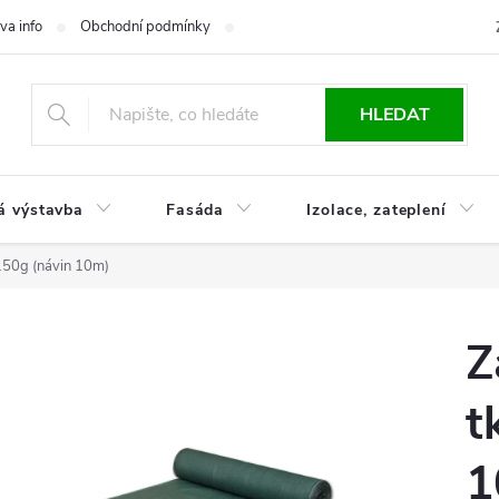
va info
Obchodní podmínky
Reklamace
Časté otázky
Ko
HLEDAT
á výstavba
Fasáda
Izolace, zateplení
 150g (návin 10m)
Z
t
1