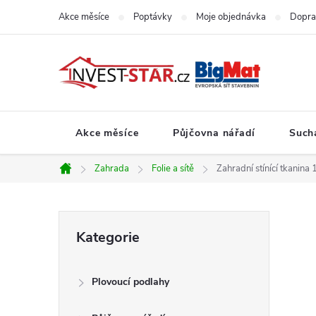
Přejít
Akce měsíce
Poptávky
Moje objednávka
Dopra
na
obsah
Akce měsíce
Půjčovna nářadí
Such
Zahrada
Folie a sítě
Zahradní stínící tkanina
Domů
P
Přeskočit
Kategorie
kategorie
o
Plovoucí podlahy
s