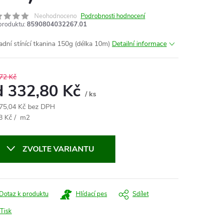
Neohodnoceno
Podrobnosti hodnocení
produktu:
8590804032267.01
adní stínící tkanina 150g (délka 10m)
Detailní informace
72 Kč
d
332,80 Kč
/ ks
75,04 Kč
bez DPH
ná
8 Kč / m2
:
ZVOLTE VARIANTU
Dotaz k produktu
Hlídací pes
Sdílet
Tisk