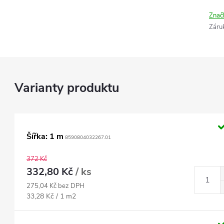
Znač
Záru
Šířka: 1 m
8590804032267.01
372 Kč
332,80 Kč
/ ks
275,04 Kč bez DPH
Měrná
33,28 Kč / 1 m2
cena: