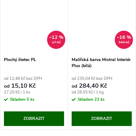
–12 %
–16 %
17 Kč
340 Kč
Plochý štetec PL
Malířská barva Mistral Interiér
Plus (bílá)
od 12,48 Kč bez DPH
od 235,04 Kč bez DPH
15,10 Kč
284,40 Kč
od
od
Měrná
Měrná
27,20 Kč / 1 ks
od 28,55 Kč / 1 kg
cena:
cena:
Skladem
5 ks
Skladem
23 ks
ZOBRAZIT
ZOBRAZIT