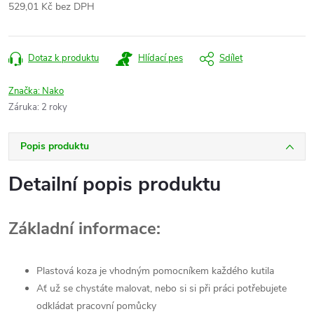
529,01 Kč bez DPH
Měrná
cena:
Dotaz k produktu
Hlídací pes
Sdílet
Značka:
Nako
Záruka
:
2 roky
Popis produktu
Detailní popis produktu
Základní informace:
Plastová koza je vhodným pomocníkem každého kutila
Ať už se chystáte malovat, nebo si si při práci potřebujete
odkládat pracovní pomůcky