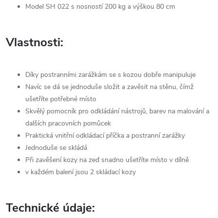
Model SH 022 s nosností 200 kg a výškou 80 cm
Vlastnosti:
Díky postranními zarážkám se s kozou dobře manipuluje
Navíc se dá se jednoduše složit a zavěsit na stěnu, čímž
ušetříte potřebné místo
Skvělý pomocník pro odkládání nástrojů, barev na malování a
dalších pracovních pomůcek
Praktická vnitřní odkládací příčka a postranní zarážky
Jednoduše se skládá
Při zavěšení kozy na zeď snadno ušetříte místo v dílně
v každém balení jsou 2 skládací kozy
Technické údaje: