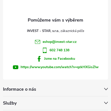
p
a
t
INVEST - STAR, s.r.o.
í
eshop
@
invest-star.cz
602 748 138
Jsme na Facebooku
https://www.youtube.com/watch?v=qzkHXGisZIw
Informace o nás
Služby