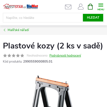
Přejít
NÁKUPNÍ
KOŠÍK
na
obsah
HLEDAT
Malířské nářadí
Plastové kozy (2 ks v sadě)
Neohodnoceno
Podrobnosti hodnocení
Kód produktu:
2990559000805.01