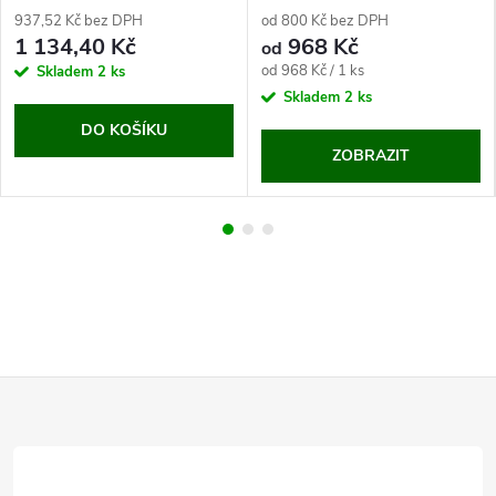
937,52 Kč bez DPH
od 800 Kč bez DPH
1 134,40 Kč
968 Kč
od
Měrná
od 968 Kč / 1 ks
Skladem
2 ks
cena:
Skladem
2 ks
DO KOŠÍKU
ZOBRAZIT
Z
á