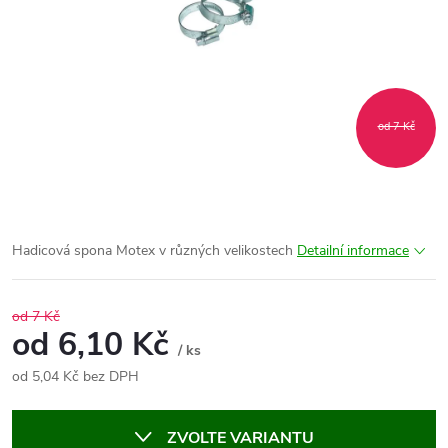
od 7 Kč
Hadicová spona Motex v různých velikostech
Detailní informace
od 7 Kč
od
6,10 Kč
/ ks
od
5,04 Kč
bez DPH
Měrná
cena:
ZVOLTE VARIANTU