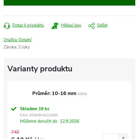
Dotaz k produktu
Hlídací pes
Sdílet
Značka:
Ostatní
Záruka
:
2 roky
Průměr: 10-16 mm
723.01
Skladem
19 ks
EAN:
8590804022688
Můžeme doručit do
12.8.2026
7 Kč