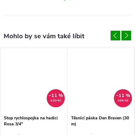
–11 %
–11 %
129 Kč
106 Kč
Stop rychlospojka na hadici
Těsnící páska Den Braven (30
Rosa 3/4"
m)