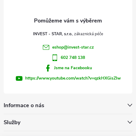
p
a
t
INVEST - STAR, s.r.o.
í
eshop
@
invest-star.cz
602 748 138
Jsme na Facebooku
https://www.youtube.com/watch?v=qzkHXGisZIw
Informace o nás
Služby