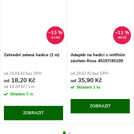
–13 %
–11 %
21 Kč
40 Kč
Zahradní zelená hadice (1 m)
Adaptér na hadici s vnitřním
závitem Rosa 45197/45199
od 15,04 Kč bez DPH
od 29,67 Kč bez DPH
18,20 Kč
35,90 Kč
od
od
Měrná
od 18,20 Kč / 1 m
Skladem
1 ks
cena:
Skladem
5 m
ZOBRAZIT
ZOBRAZIT