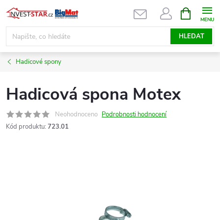
Přejít
NÁKUPNÍ
KOŠÍK
na
obsah
HLEDAT
Hadicové spony
Hadicová spona Motex
Neohodnoceno
Podrobnosti hodnocení
Kód produktu:
723.01