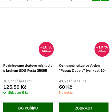
–10 %
–10 %
140 Kč
67 Kč
Pozinkované drátové míchadlo
Ochranné rukavice Ardon
s kruhem SDS Festa 35095
"Petrax Double" (velikost 10)
(100x500 mm)
103,72 Kč bez DPH
49,59 Kč bez DPH
125,50 Kč
60 Kč
Skladem
6 ks
Na dotaz
DO KOŠÍKU
ZOBRAZIT