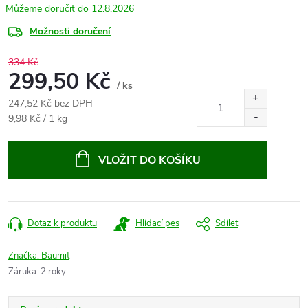
12.8.2026
Možnosti doručení
334 Kč
299,50 Kč
/ ks
247,52 Kč bez DPH
Měrná
9,98 Kč / 1 kg
cena:
VLOŽIT DO KOŠÍKU
Dotaz k produktu
Hlídací pes
Sdílet
Značka:
Baumit
Záruka
:
2 roky