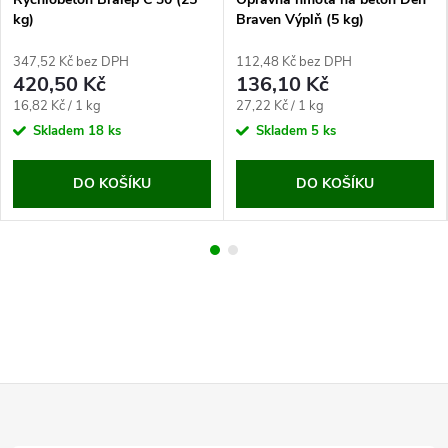
kg)
Braven Výplň (5 kg)
347,52 Kč bez DPH
112,48 Kč bez DPH
420,50 Kč
136,10 Kč
Měrná
Měrná
16,82 Kč / 1 kg
27,22 Kč / 1 kg
cena:
cena:
Skladem
18 ks
Skladem
5 ks
DO KOŠÍKU
DO KOŠÍKU
Z