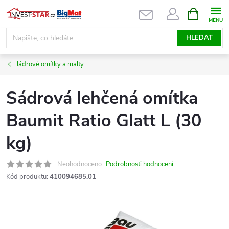
Přejít
NÁKUPNÍ
KOŠÍK
na
obsah
HLEDAT
Jádrové omítky a malty
Sádrová lehčená omítka
Baumit Ratio Glatt L (30
kg)
Neohodnoceno
Podrobnosti hodnocení
Kód produktu:
410094685.01