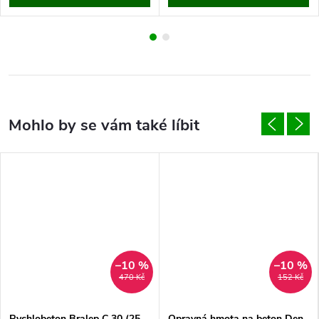
–10 %
–10 %
470 Kč
152 Kč
Rychlobeton Bralep C 30 (25
Opravná hmota na beton Den