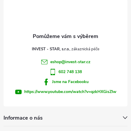
á
p
a
t
INVEST - STAR, s.r.o.
í
eshop
@
invest-star.cz
602 748 138
Jsme na Facebooku
https://www.youtube.com/watch?v=qzkHXGisZIw
Informace o nás