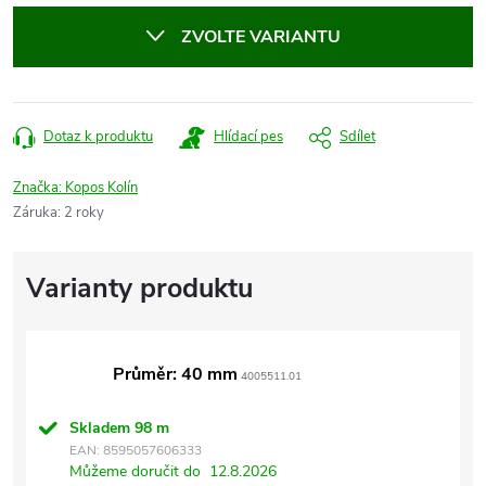
cena:
ZVOLTE VARIANTU
Dotaz k produktu
Hlídací pes
Sdílet
Značka:
Kopos Kolín
Záruka
:
2 roky
Průměr: 40 mm
4005511.01
Skladem
98 m
EAN:
8595057606333
Můžeme doručit do
12.8.2026