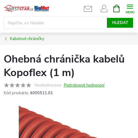
Přejít
NÁKUPNÍ
KOŠÍK
na
obsah
HLEDAT
Kabelové chráničky
Ohebná chránička kabelů
Kopoflex (1 m)
Neohodnoceno
Podrobnosti hodnocení
Kód produktu:
4005511.01