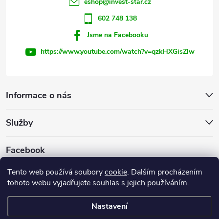
í
eshop
@
invest-star.cz
602 748 138
Jsme na Facebooku
https://www.youtube.com/watch?v=qzkHXGisZIw
Informace o nás
Služby
Facebook
Tento web používá soubory
cookie
. Dalším procházením
tohoto webu vyjadřujete souhlas s jejich používáním.
Firemní web
Nastavení