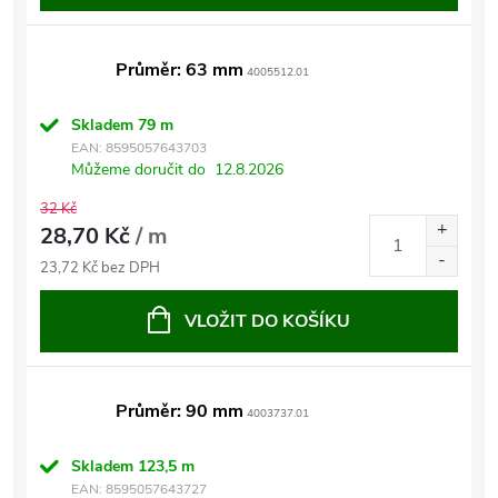
Průměr: 63 mm
4005512.01
Skladem
79 m
EAN:
8595057643703
Můžeme doručit do
12.8.2026
32 Kč
28,70 Kč
/ m
23,72 Kč bez DPH
VLOŽIT DO KOŠÍKU
Průměr: 90 mm
4003737.01
Skladem
123,5 m
EAN:
8595057643727