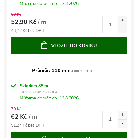
Můžeme doručit do
12.8.2026
59 Kč
52,90 Kč
/ m
43,72 Kč bez DPH
VLOŽIT DO KOŠÍKU
Průměr: 110 mm
410091723.01
Skladem
88 m
EAN:
8595057606364
Můžeme doručit do
12.8.2026
70 Kč
62 Kč
/ m
51,24 Kč bez DPH