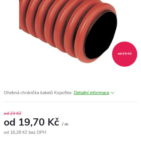
od 23 Kč
Ohebná chránička kabelů Kopoflex
Detailní informace
od 23 Kč
od
19,70 Kč
/ m
od
16,28 Kč
bez DPH
Měrná