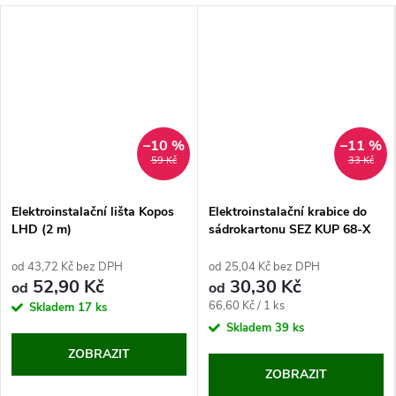
–10 %
–11 %
59 Kč
33 Kč
Elektroinstalační lišta Kopos
Elektroinstalační krabice do
LHD (2 m)
sádrokartonu SEZ KUP 68-X
od 43,72 Kč bez DPH
od 25,04 Kč bez DPH
52,90 Kč
30,30 Kč
od
od
Měrná
66,60 Kč / 1 ks
Skladem
17 ks
cena:
Skladem
39 ks
ZOBRAZIT
ZOBRAZIT