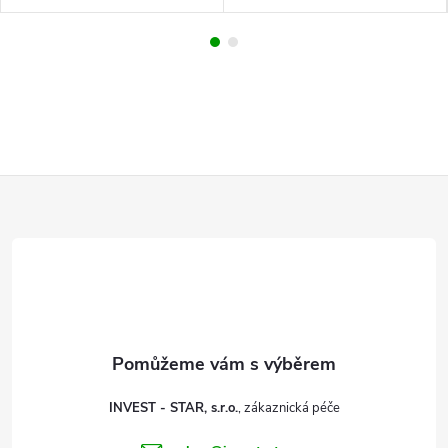
Z
á
p
a
t
INVEST - STAR, s.r.o.