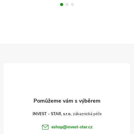
Z
á
p
a
t
INVEST - STAR, s.r.o.
í
eshop
@
invest-star.cz