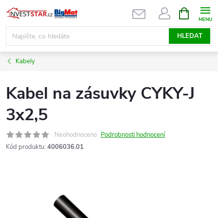
Přejít
NÁKUPNÍ
KOŠÍK
na
obsah
HLEDAT
Kabely
Kabel na zásuvky CYKY-J
3x2,5
Neohodnoceno
Podrobnosti hodnocení
Kód produktu:
4006036.01