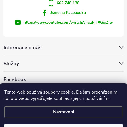
602 748 138
Jsme na Facebooku
https://www.youtube.com/watch?v=qzkHXGisZIw
Informace o nás
Služby
Facebook
Tento web používá soubory
cookie
. Dalším procházením
tohoto webu vyjadřujete souhlas s jejich používáním.
Firemní web
Nastavení
Copyright 2026
INVEST - STAR, s.r.o.
. Všechna práva vyhrazena.