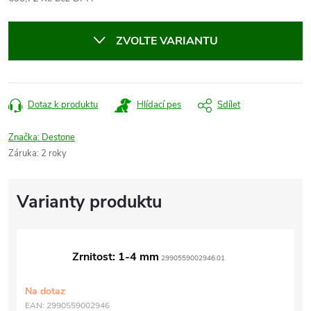
Měrná
cena:
ZVOLTE VARIANTU
Dotaz k produktu
Hlídací pes
Sdílet
Značka:
Destone
Záruka
:
2 roky
Zrnitost: 1-4 mm
2990559002946.01
Na dotaz
EAN:
2990559002946