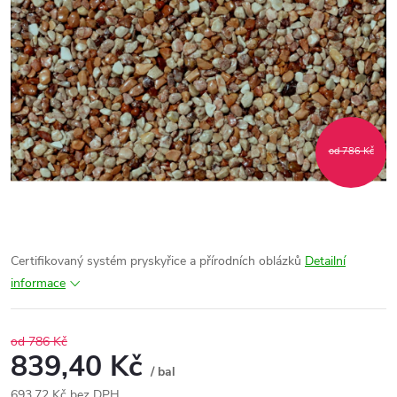
od 786 Kč
Certifikovaný systém pryskyřice a přírodních oblázků
Detailní
informace
od 786 Kč
839,40 Kč
/ bal
693,72 Kč bez DPH