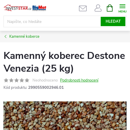
Přejít
NÁKUPNÍ
KOŠÍK
na
obsah
HLEDAT
Kamenné koberce
Kamenný koberec Destone
Venezia (25 kg)
Neohodnoceno
Podrobnosti hodnocení
Kód produktu:
2990559002946.01