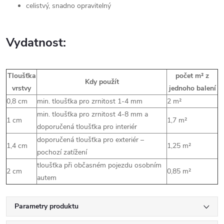
celistvý, snadno opravitelný
Vydatnost:
Tloušťka
počet m² z
Kdy použít
vrstvy
jednoho balení
0,8 cm
min. tloušťka pro zrnitost 1-4 mm
2 m²
min. tloušťka pro zrnitost 4-8 mm a
1 cm
1,7 m²
doporučená tloušťka pro interiér
doporučená tloušťka pro exteriér –
1,4 cm
1,25 m²
pochozí zatížení
tloušťka při občasném pojezdu osobním
2 cm
0,85 m²
autem
Parametry produktu