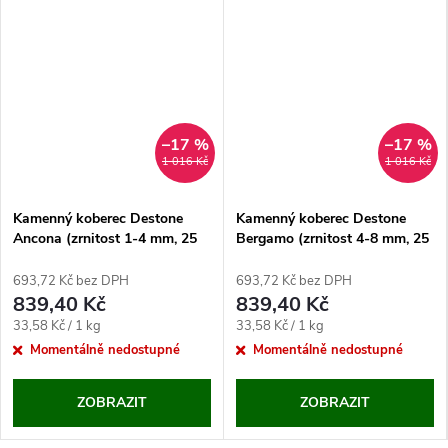
–17 %
–17 %
1 016 Kč
1 016 Kč
Kamenný koberec Destone
Kamenný koberec Destone
Ancona (zrnitost 1-4 mm, 25
Bergamo (zrnitost 4-8 mm, 25
kg)
kg)
693,72 Kč bez DPH
693,72 Kč bez DPH
839,40 Kč
839,40 Kč
Měrná
Měrná
33,58 Kč / 1 kg
33,58 Kč / 1 kg
cena:
cena:
Momentálně nedostupné
Momentálně nedostupné
ZOBRAZIT
ZOBRAZIT