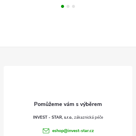
Z
á
p
a
t
INVEST - STAR, s.r.o.
í
eshop
@
invest-star.cz