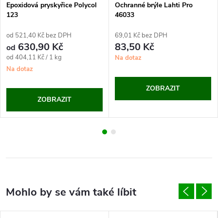
Epoxidová pryskyřice Polycol
Ochranné brýle Lahti Pro
123
46033
od 521,40 Kč bez DPH
69,01 Kč bez DPH
630,90 Kč
83,50 Kč
od
Měrná
od 404,11 Kč / 1 kg
Na dotaz
cena:
Na dotaz
ZOBRAZIT
ZOBRAZIT