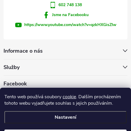
602 748 138
Jsme na Facebooku
https://www.youtube.com/watch?v=qzkHXGisZIw
Informace o nás
Služby
Facebook
Tento web používá soubory
cookie
. Dalším procházením
tohoto webu vyjadřujete souhlas s jejich používáním.
Firemní web
Nastavení
Copyright 2026
INVEST - STAR, s.r.o.
. Všechna práva vyhrazena.