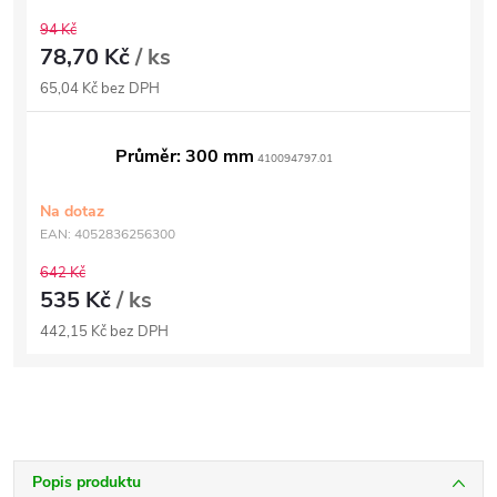
94 Kč
78,70 Kč
/ ks
65,04 Kč bez DPH
Průměr: 300 mm
410094797.01
Na dotaz
EAN:
4052836256300
642 Kč
535 Kč
/ ks
442,15 Kč bez DPH
Popis produktu