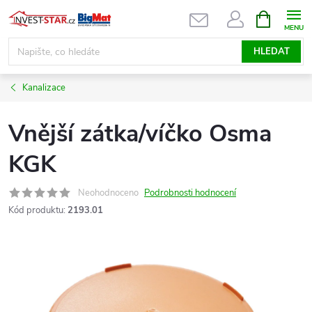
Přejít
NÁKUPNÍ
KOŠÍK
na
obsah
HLEDAT
Kanalizace
Vnější zátka/víčko Osma
KGK
Neohodnoceno
Podrobnosti hodnocení
Kód produktu:
2193.01