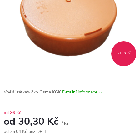
od 36 Kč
Vnější zátka/víčko Osma KGK
Detailní informace
od 36 Kč
od
30,30 Kč
/ ks
od
25,04 Kč
bez DPH
Měrná