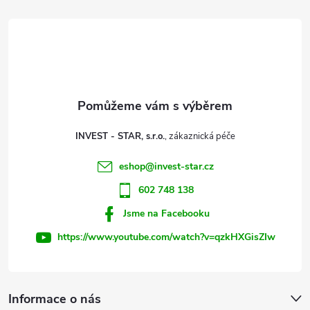
á
p
a
t
INVEST - STAR, s.r.o.
í
eshop
@
invest-star.cz
602 748 138
Jsme na Facebooku
https://www.youtube.com/watch?v=qzkHXGisZIw
Informace o nás