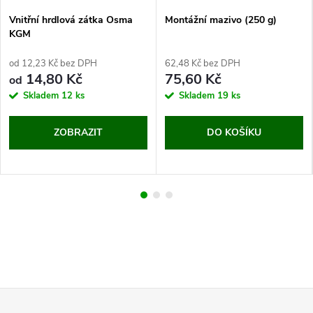
Vnitřní hrdlová zátka Osma
Montážní mazivo (250 g)
KGM
od 12,23 Kč bez DPH
62,48 Kč bez DPH
14,80 Kč
75,60 Kč
od
Skladem
12 ks
Skladem
19 ks
ZOBRAZIT
DO KOŠÍKU
Z