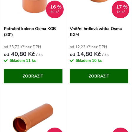
n
i
–16 %
–17 %
49 Kč
18 Kč
í
s
p
Potrubní koleno Osma KGB
Vnitřní hrdlová zátka Osma
(30°)
KGM
p
r
od 33,72 Kč bez DPH
od 12,23 Kč bez DPH
r
40,80 Kč
14,80 Kč
od
od
/ ks
/ ks
o
Skladem
11 ks
Skladem
10 ks
o
d
ZOBRAZIT
ZOBRAZIT
d
u
u
k
k
t
t