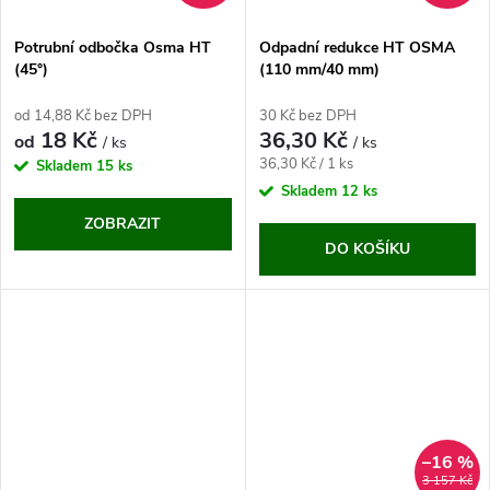
Potrubní odbočka Osma HT
Odpadní redukce HT OSMA
(45°)
(110 mm/40 mm)
od 14,88 Kč bez DPH
30 Kč bez DPH
18 Kč
36,30 Kč
od
/ ks
/ ks
Měrná
36,30 Kč / 1 ks
Skladem
15 ks
cena:
Skladem
12 ks
ZOBRAZIT
DO KOŠÍKU
–16 %
3 157 Kč