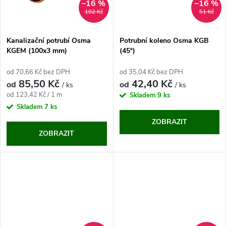
ů
–16 %
–16 %
ů
102 Kč
51 Kč
Kanalizační potrubí Osma
Potrubní koleno Osma KGB
KGEM (100x3 mm)
(45°)
od 70,66 Kč bez DPH
od 35,04 Kč bez DPH
85,50 Kč
42,40 Kč
od
od
/ ks
/ ks
Měrná
od 123,42 Kč / 1 m
Skladem
9 ks
cena:
Skladem
7 ks
ZOBRAZIT
ZOBRAZIT