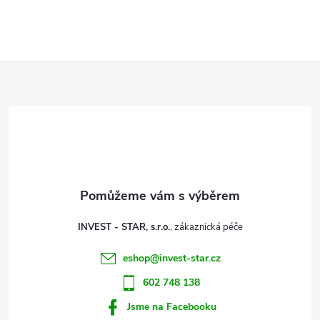
d
á
a
n
k
c
Z
o
í
v
á
á
p
n
p
r
í
v
a
k
t
y
INVEST - STAR, s.r.o.
í
v
eshop
@
invest-star.cz
602 748 138
ý
Jsme na Facebooku