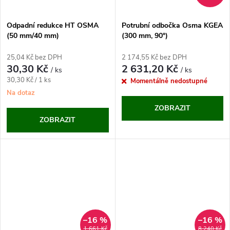
Odpadní redukce HT OSMA
Potrubní odbočka Osma KGEA
(50 mm/40 mm)
(300 mm, 90°)
25,04 Kč bez DPH
2 174,55 Kč bez DPH
30,30 Kč
2 631,20 Kč
/ ks
/ ks
Měrná
30,30 Kč / 1 ks
Momentálně nedostupné
cena:
Na dotaz
ZOBRAZIT
ZOBRAZIT
–16 %
–16 %
1 661 Kč
8 240 Kč