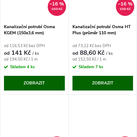
–16 %
–16 %
169 Kč
106 Kč
Kanalizační potrubí Osma
Kanalizační potrubí Osma HT
KGEM (150x3,6 mm)
Plus (průměr 110 mm)
od 116,53 Kč bez DPH
od 73,22 Kč bez DPH
141 Kč
88,60 Kč
od
od
/ ks
/ ks
Měrná
Měrná
od 194,50 Kč / 1 m
od 152,50 Kč / 1 m
cena:
cena:
Skladem
4 ks
Skladem
7 ks
ZOBRAZIT
ZOBRAZIT