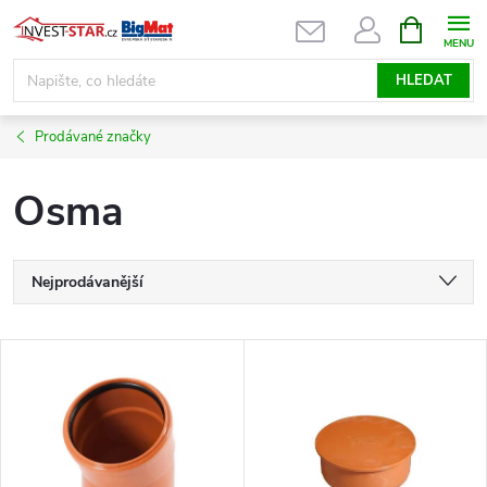
Přejít
NÁKUPNÍ
KOŠÍK
na
obsah
HLEDAT
Prodávané značky
Osma
Ř
Nejprodávanější
a
Nejlevnější
V
Nejdražší
z
ý
Abecedně
e
p