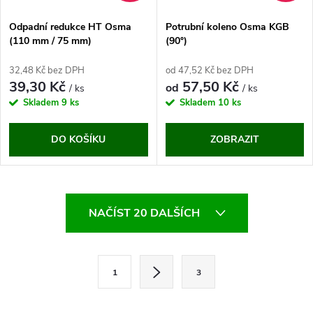
Odpadní redukce HT Osma
Potrubní koleno Osma KGB
(110 mm / 75 mm)
(90°)
32,48 Kč bez DPH
od 47,52 Kč bez DPH
39,30 Kč
57,50 Kč
od
/ ks
/ ks
Skladem
9 ks
Skladem
10 ks
DO KOŠÍKU
ZOBRAZIT
O
NAČÍST 20 DALŠÍCH
v
l
S
1
3
t
á
r