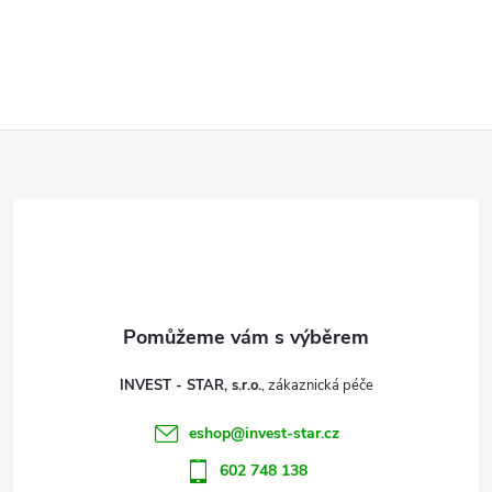
Z
á
p
a
t
INVEST - STAR, s.r.o.
í
eshop
@
invest-star.cz
602 748 138