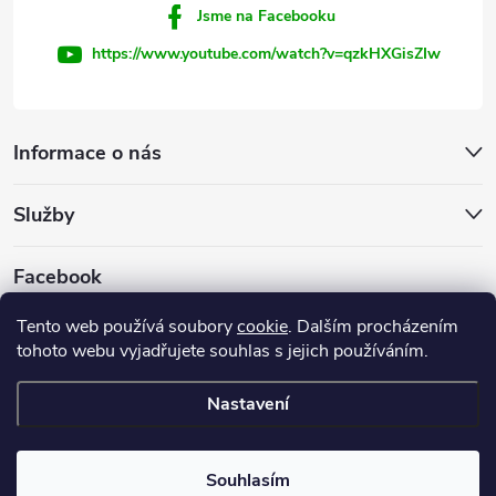
Jsme na Facebooku
https://www.youtube.com/watch?v=qzkHXGisZIw
Informace o nás
Služby
Facebook
Tento web používá soubory
cookie
. Dalším procházením
tohoto webu vyjadřujete souhlas s jejich používáním.
Firemní web
Nastavení
Copyright 2026
INVEST - STAR, s.r.o.
. Všechna práva vyhrazena.
Souhlasím
Vytvořil Shoptet