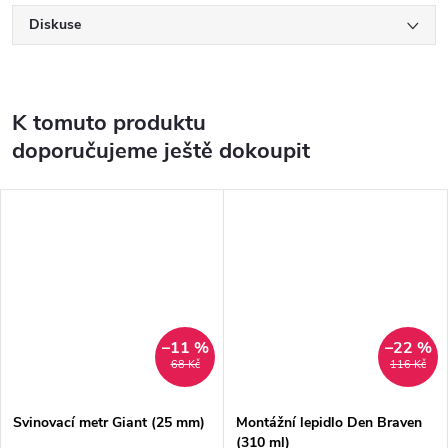
Diskuse
K tomuto produktu
doporučujeme ještě dokoupit
–11 %
–22 %
68 Kč
116 Kč
Svinovací metr Giant (25 mm)
Montážní lepidlo Den Braven
(310 ml)