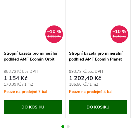
–10 %
–10 %
1 293 Kč
1 346 Kč
Stropní kazeta pro minerální
Stropní kazeta pro minerální
podhled AMF Ecomin Orbit
podhled AMF Ecomin Planet
(600x600x13 mm)
(600x600x13 mm)
953,72 Kč bez DPH
993,72 Kč bez DPH
1 154 Kč
1 202,40 Kč
Měrná
Měrná
178,09 Kč / 1 m2
185,56 Kč / 1 m2
cena:
cena:
Pouze na prodejně
7 bal
Pouze na prodejně
4 bal
DO KOŠÍKU
DO KOŠÍKU