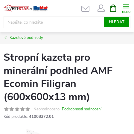
Přejít
NÁKUPNÍ
KOŠÍK
na
obsah
HLEDAT
Kazetové podhledy
Stropní kazeta pro
minerální podhled AMF
Ecomin Filigran
(600x600x13 mm)
Neohodnoceno
Podrobnosti hodnocení
Kód produktu:
41008372.01