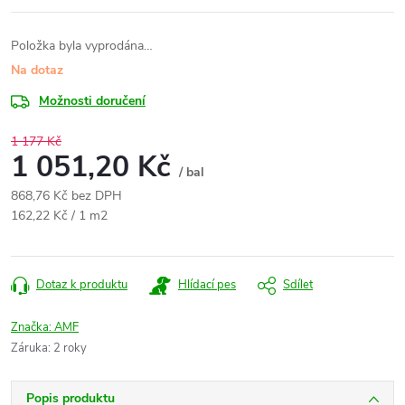
Položka byla vyprodána…
Na dotaz
Možnosti doručení
1 177 Kč
1 051,20 Kč
/ bal
868,76 Kč bez DPH
Měrná
162,22 Kč / 1 m2
cena:
Dotaz k produktu
Hlídací pes
Sdílet
Značka:
AMF
Záruka
:
2 roky
Popis produktu