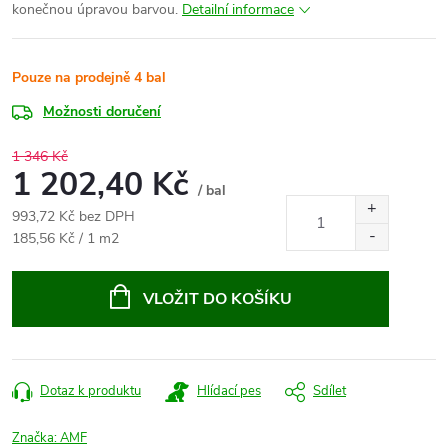
konečnou úpravou barvou.
Detailní informace
Pouze na prodejně
4 bal
Možnosti doručení
1 346 Kč
1 202,40 Kč
/ bal
993,72 Kč bez DPH
Měrná
185,56 Kč / 1 m2
cena:
VLOŽIT DO KOŠÍKU
Dotaz k produktu
Hlídací pes
Sdílet
Značka:
AMF