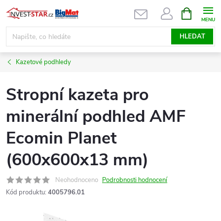
Přejít
NÁKUPNÍ
KOŠÍK
na
obsah
HLEDAT
Kazetové podhledy
Stropní kazeta pro
minerální podhled AMF
Ecomin Planet
(600x600x13 mm)
Neohodnoceno
Podrobnosti hodnocení
Kód produktu:
4005796.01