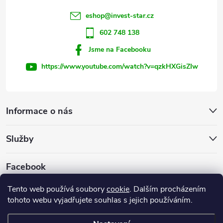
í
eshop
@
invest-star.cz
602 748 138
Jsme na Facebooku
https://www.youtube.com/watch?v=qzkHXGisZIw
Informace o nás
Služby
Facebook
Tento web používá soubory
cookie
. Dalším procházením
tohoto webu vyjadřujete souhlas s jejich používáním.
Firemní web