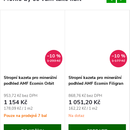
–10 %
–10 %
1 293 Kč
1 177 Kč
Stropní kazeta pro minerální
Stropní kazeta pro minerální
podhled AMF Ecomin Orbit
podhled AMF Ecomin Filigran
(600x600x13 mm)
(600x600x13 mm)
953,72 Kč bez DPH
868,76 Kč bez DPH
1 154 Kč
1 051,20 Kč
Měrná
Měrná
178,09 Kč / 1 m2
162,22 Kč / 1 m2
cena:
cena:
Pouze na prodejně
7 bal
Na dotaz