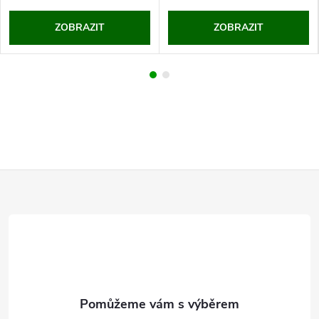
ZOBRAZIT
ZOBRAZIT
Z
á
p
a