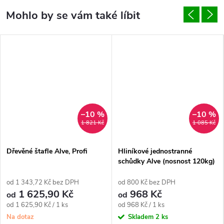
–10 %
–10 %
1 821 Kč
1 085 Kč
Dřevěné štafle Alve, Profi
Hliníkové jednostranné
schůdky Alve (nosnost 120kg)
od 1 343,72 Kč bez DPH
od 800 Kč bez DPH
1 625,90 Kč
968 Kč
od
od
Měrná
Měrná
od 1 625,90 Kč / 1 ks
od 968 Kč / 1 ks
cena:
cena:
Na dotaz
Skladem
2 ks