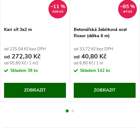
–11 %
–85 %
306 Kč
47 Kč
Kari síť 3x2 m
Betonářská žebírková ocel
Roxor (délka 6 m)
od 225,04 Kč bez DPH
od 33,72 Kč bez DPH
272,30 Kč
40,80 Kč
od
od
Měrná
Měrná
od 65,80 Kč / 1 m2
od 6,80 Kč / 1 m
cena:
cena:
Skladem
38 ks
Skladem
142 ks
ZOBRAZIT
ZOBRAZIT