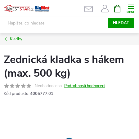
Přejít
NÁKUPNÍ
KOŠÍK
na
obsah
HLEDAT
Kladky
Zednická kladka s hákem
(max. 500 kg)
Neohodnoceno
Podrobnosti hodnocení
Kód produktu:
4005777.01