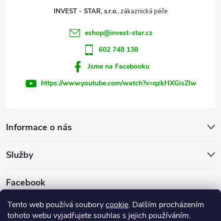
t
INVEST - STAR, s.r.o.
í
eshop
@
invest-star.cz
602 748 138
Jsme na Facebooku
https://www.youtube.com/watch?v=qzkHXGisZIw
Informace o nás
Služby
Facebook
Tento web používá soubory
cookie
. Dalším procházením
tohoto webu vyjadřujete souhlas s jejich používáním.