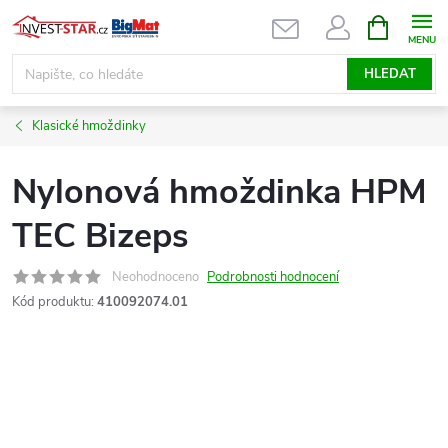
Přejít
NÁKUPNÍ
KOŠÍK
na
obsah
HLEDAT
Klasické hmoždinky
Nylonová hmoždinka HPM
TEC Bizeps
Neohodnoceno
Podrobnosti hodnocení
Kód produktu:
410092074.01