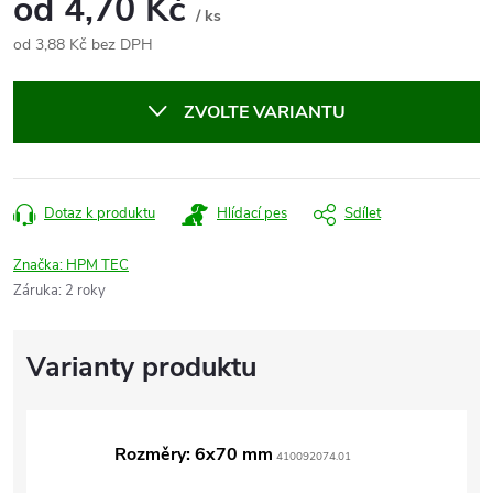
od
4,70 Kč
/ ks
od
3,88 Kč
bez DPH
Měrná
cena:
ZVOLTE VARIANTU
Dotaz k produktu
Hlídací pes
Sdílet
Značka:
HPM TEC
Záruka
:
2 roky
Rozměry: 6x70 mm
410092074.01