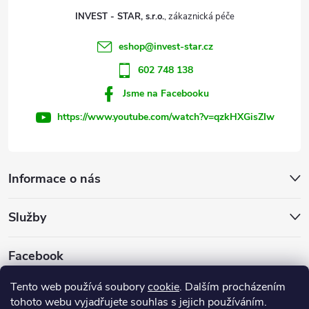
t
INVEST - STAR, s.r.o.
í
eshop
@
invest-star.cz
602 748 138
Jsme na Facebooku
https://www.youtube.com/watch?v=qzkHXGisZIw
Informace o nás
Služby
Facebook
Tento web používá soubory
cookie
. Dalším procházením
tohoto webu vyjadřujete souhlas s jejich používáním.