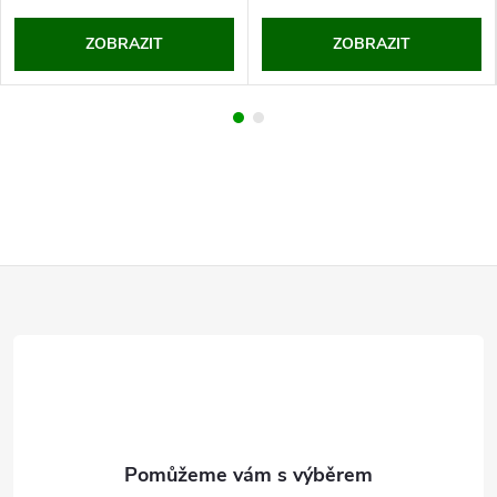
ZOBRAZIT
ZOBRAZIT
Z
á
p
a