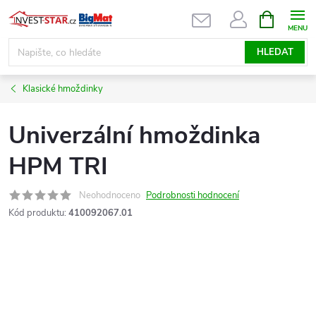
Přejít
NÁKUPNÍ
KOŠÍK
na
obsah
HLEDAT
Klasické hmoždinky
Univerzální hmoždinka
HPM TRI
Neohodnoceno
Podrobnosti hodnocení
Kód produktu:
410092067.01