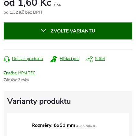
od
1,60 Kč
/ ks
od
1,32 Kč
bez DPH
Měrná
cena:
ZVOLTE VARIANTU
Dotaz k produktu
Hlídací pes
Sdílet
Značka:
HPM TEC
Záruka
:
2 roky
Rozměry: 6x51 mm
410092067.01