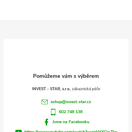
Z
á
p
a
t
INVEST - STAR, s.r.o.
í
eshop
@
invest-star.cz
602 748 138
Jsme na Facebooku
https://www.youtube.com/watch?v=qzkHXGisZIw