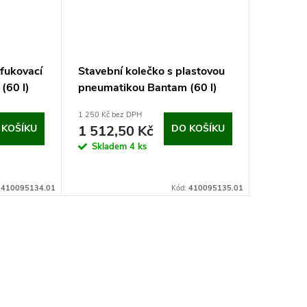
afukovací
Stavební kolečko s plastovou
(60 l)
pneumatikou Bantam (60 l)
1 250 Kč bez DPH
 KOŠÍKU
1 512,50 Kč
DO KOŠÍKU
Skladem
4 ks
:
410095134.01
Kód:
410095135.01