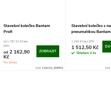
Stavební kolečko Bantam
Stavební kolečko s n
Profi
pneumatikou Bantam 
od 1 787,52 Kč bez
1 250 Kč bez DPH
1 512,50 Kč
DO
DPH
2 162,90
ZOBRAZIT
od
Skladem
4 ks
Kč
Na dotaz
Kód:
139210_ENPRO
Kód