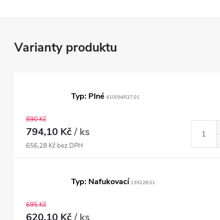
Typ: Plné
410094537.01
890 Kč
794,10 Kč
/ ks
656,28 Kč bez DPH
Typ: Nafukovací
139228.01
695 Kč
620,10 Kč
/ ks