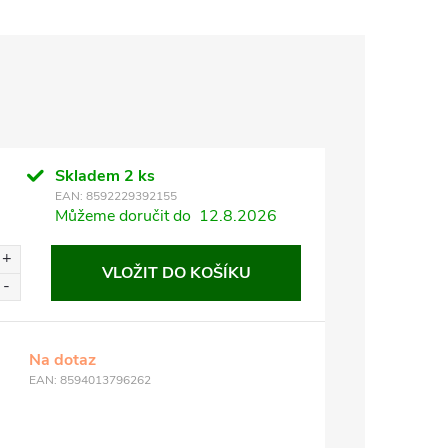
Skladem
2 ks
EAN:
8592229392155
Můžeme doručit do
12.8.2026
VLOŽIT DO KOŠÍKU
Na dotaz
EAN:
8594013796262