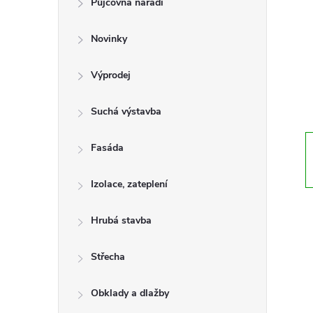
Půjčovna nářadí
t
Novinky
r
a
Výprodej
n
Suchá výstavba
n
Fasáda
í
Izolace, zateplení
p
Hrubá stavba
a
Střecha
n
Obklady a dlažby