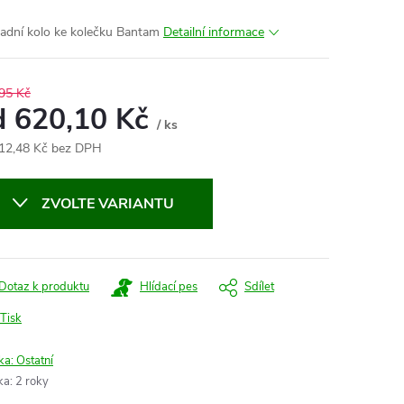
adní kolo ke kolečku Bantam
Detailní informace
95 Kč
d
620,10 Kč
/ ks
12,48 Kč
bez DPH
ná
:
ZVOLTE VARIANTU
Dotaz k produktu
Hlídací pes
Sdílet
Tisk
ka:
Ostatní
ka
:
2 roky