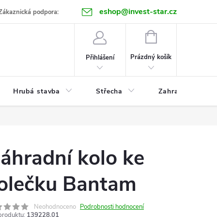
eshop@invest-star.cz
ntakt
Zákaznická podpora:
NÁKUPNÍ
KOŠÍK
Prázdný košík
Přihlášení
Hrubá stavba
Střecha
Zahrada
áhradní kolo ke
olečku Bantam
Neohodnoceno
Podrobnosti hodnocení
produktu:
139228.01