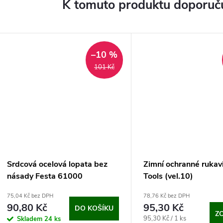
K tomuto produktu doporuču
–10 %
101 Kč
Srdcová ocelová lopata bez
Zimní ochranné rukav
násady Festa 61000
Tools (vel.10)
75,04 Kč bez DPH
78,76 Kč bez DPH
90,80 Kč
95,30 Kč
DO KOŠÍKU
Z
Měrná
95,30 Kč / 1 ks
Skladem
24 ks