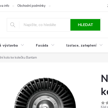
va info
Obchodní podmínky
Reklamace
Časté otázky
Ko
HLEDAT
á výstavba
Fasáda
Izolace, zateplení
ní kolo ke kolečku Bantam
N
k
Kód 