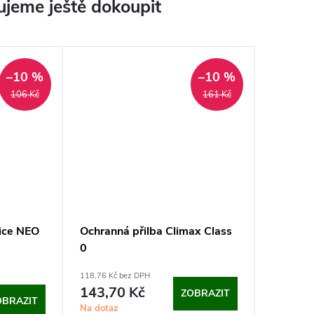
jeme ještě dokoupit
–10 %
–10 %
106 Kč
161 Kč
ice NEO
Ochranná přilba Climax Class
0
118,76 Kč bez DPH
143,70 Kč
ZOBRAZIT
OBRAZIT
Na dotaz