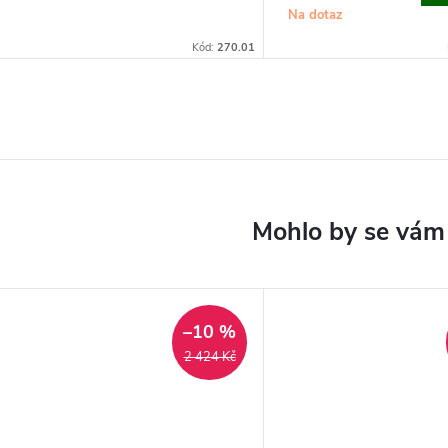
cena:
Na dotaz
Kód:
270.01
–10 %
2 424 Kč