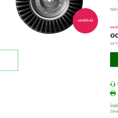
Náhr
od 695 Kč
od 6
o
od
5
Měr
cena
Znač
Záru