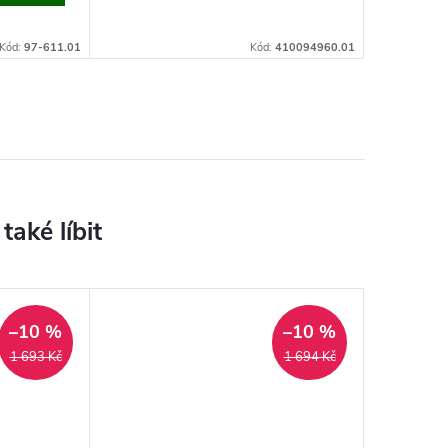
Kód:
97-611.01
Kód:
410094960.01
–10 %
–10 %
1 693 Kč
1 694 Kč