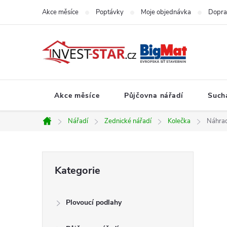
Přejít
Akce měsíce
Poptávky
Moje objednávka
Dopra
na
obsah
Akce měsíce
Půjčovna nářadí
Such
Nářadí
Zednické nářadí
Kolečka
Náhrad
Domů
P
Přeskočit
Kategorie
kategorie
o
Plovoucí podlahy
s