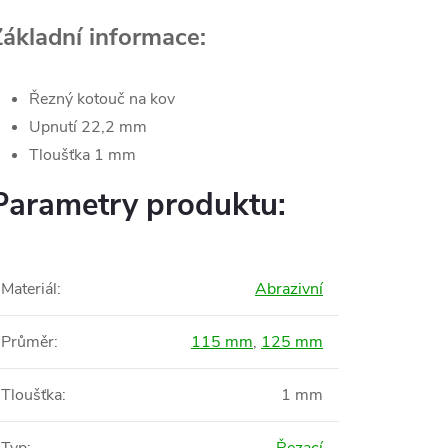
Základní informace:
Řezný kotouč na kov
Upnutí 22,2 mm
Tloušťka 1 mm
Parametry produktu:
Materiál
:
Abrazivní
Průměr
:
115 mm
,
125 mm
Tloušťka
:
1 mm