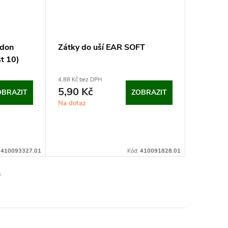
rdon
Zátky do uší EAR SOFT
Kari síť
t 10)
4,88 Kč bez DPH
od 225,04 
5,90 Kč
DPH
OBRAZIT
ZOBRAZIT
272
od
Na dotaz
Kč
Měrná
od 65,80 
cena:
Sklad
:
410093327.01
Kód:
410091828.01