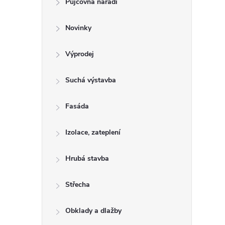
Půjčovna nářadí
t
Novinky
r
a
Výprodej
n
Suchá výstavba
n
Fasáda
í
Izolace, zateplení
p
Hrubá stavba
a
Střecha
n
Obklady a dlažby