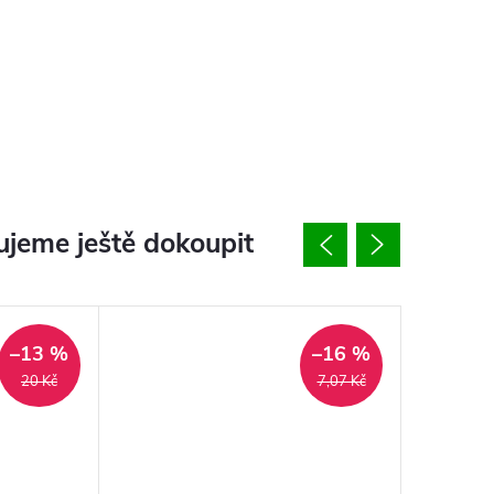
jeme ještě dokoupit
–13 %
–16 %
20 Kč
7,07 Kč