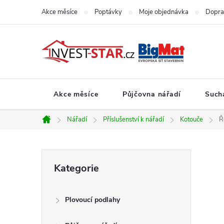
Přejít
Akce měsíce
Poptávky
Moje objednávka
Dopra
na
obsah
Akce měsíce
Půjčovna nářadí
Such
Nářadí
Příslušenství k nářadí
Kotouče
Ř
Domů
P
Přeskočit
Kategorie
kategorie
o
Plovoucí podlahy
s