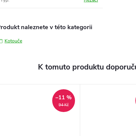
Typ
:
Řezací
rodukt naleznete v této kategorii
Kotouče
K tomuto produktu doporuču
–11 %
94 Kč