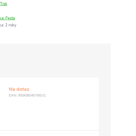
Tisk
ka:
Festa
ka
:
2 roky
Na dotaz
EAN:
8590804078531