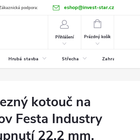
eshop@invest-star.cz
ntakt
Zákaznická podpora:
NÁKUPNÍ
KOŠÍK
Prázdný košík
Přihlášení
Hrubá stavba
Střecha
Zahrada
ezný kotouč na
ov Festa Industry
upnutí 22,2 mm,