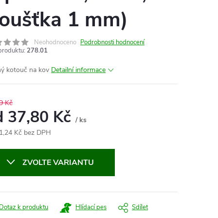
loušťka 1 mm)
Neohodnoceno
Podrobnosti hodnocení
produktu:
278.01
ý kotouč na kov
Detailní informace
9 Kč
d
37,80 Kč
/ ks
1,24 Kč
bez DPH
ná
:
ZVOLTE VARIANTU
Dotaz k produktu
Hlídací pes
Sdílet