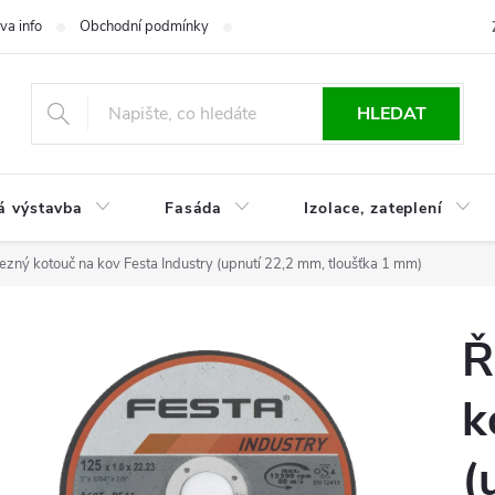
va info
Obchodní podmínky
Reklamace
Časté otázky
Ko
HLEDAT
á výstavba
Fasáda
Izolace, zateplení
ezný kotouč na kov Festa Industry (upnutí 22,2 mm, tloušťka 1 mm)
Ř
k
(