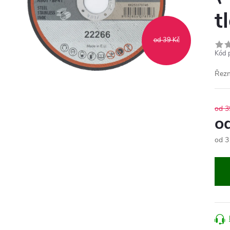
t
od 39 Kč
Kód 
Řezn
od 3
o
od
3
Měr
cena