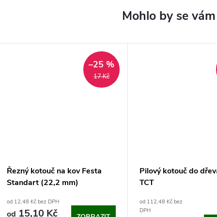
–25 %
17 Kč
Řezný kotouč na kov Festa
Pilový kotouč do dřev
Standart (22,2 mm)
TCT
od 12,48 Kč bez DPH
od 112,48 Kč bez
15,10 Kč
DPH
od
ZOBRAZIT