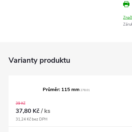
Znač
Záru
Průměr: 115 mm
278.01
39 Kč
37,80 Kč
/ ks
31,24 Kč bez DPH