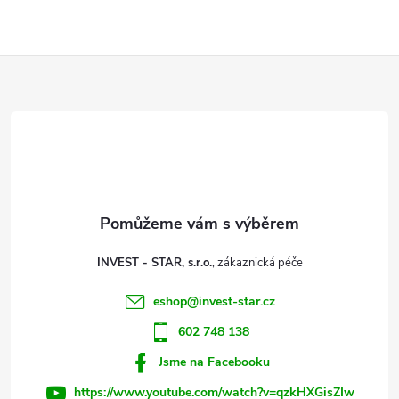
a
n
k
c
Z
o
í
v
á
á
p
n
p
r
í
v
a
k
t
y
INVEST - STAR, s.r.o.
í
v
eshop
@
invest-star.cz
602 748 138
ý
Jsme na Facebooku
p
https://www.youtube.com/watch?v=qzkHXGisZIw