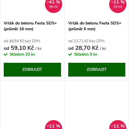
ů
–41 %
–11 %
ů
86 Kč
32 Kč
Vrták do betonu Festa SDS+
Vrták do betonu Festa SDS+
(průměr 16 mm)
(průměr 6 mm)
od 48,84 Kč bez DPH
od 23,72 Kč bez DPH
59,10 Kč
28,70 Kč
od
od
/ ks
/ ks
Skladem
20 ks
Skladem
9 ks
ZOBRAZIT
ZOBRAZIT
–11 %
–11 %