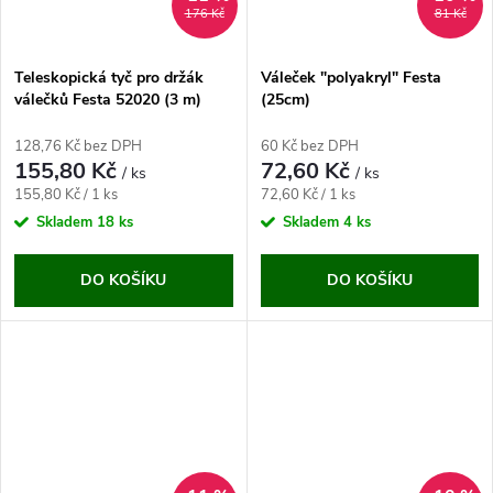
176 Kč
81 Kč
Teleskopická tyč pro držák
Váleček "polyakryl" Festa
válečků Festa 52020 (3 m)
(25cm)
128,76 Kč bez DPH
60 Kč bez DPH
155,80 Kč
72,60 Kč
/ ks
/ ks
Měrná
Měrná
155,80 Kč / 1 ks
72,60 Kč / 1 ks
cena:
cena:
Skladem
18 ks
Skladem
4 ks
DO KOŠÍKU
DO KOŠÍKU