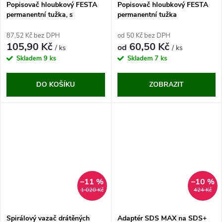
Popisovač hloubkový FESTA
Popisovač hloubkový FESTA
permanentní tužka, s
permanentní tužka
pouzdrem (13288)
87,52 Kč bez DPH
od 50 Kč bez DPH
105,90 Kč
60,50 Kč
od
/ ks
/ ks
Skladem
9 ks
Skladem
7 ks
DO KOŠÍKU
ZOBRAZIT
–11 %
–10 %
1 020 Kč
424 Kč
Spirálový vazač drátěných
Adaptér SDS MAX na SDS+