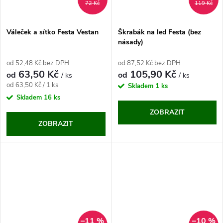
72 Kč
119 Kč
Váleček a sítko Festa Vestan
Škrabák na led Festa (bez
násady)
od 52,48 Kč bez DPH
od 87,52 Kč bez DPH
63,50 Kč
105,90 Kč
od
od
/ ks
/ ks
Měrná
od 63,50 Kč / 1 ks
Skladem
1 ks
cena:
Skladem
16 ks
ZOBRAZIT
ZOBRAZIT
–11 %
–10 %