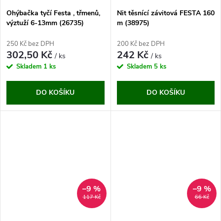
Ohýbačka tyčí Festa , třmenů,
Nit těsnící závitová FESTA 160
výztuží 6-13mm (26735)
m (38975)
250 Kč bez DPH
200 Kč bez DPH
302,50 Kč
242 Kč
/ ks
/ ks
Skladem
1 ks
Skladem
5 ks
DO KOŠÍKU
DO KOŠÍKU
–9 %
–9 %
117 Kč
66 Kč