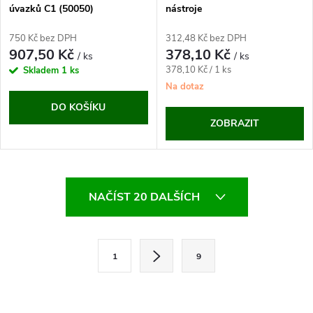
úvazků C1 (50050)
nástroje
750 Kč bez DPH
312,48 Kč bez DPH
907,50 Kč
378,10 Kč
/ ks
/ ks
Měrná
378,10 Kč / 1 ks
Skladem
1 ks
cena:
Na dotaz
DO KOŠÍKU
ZOBRAZIT
O
NAČÍST 20 DALŠÍCH
v
l
S
1
9
t
á
r
d
á