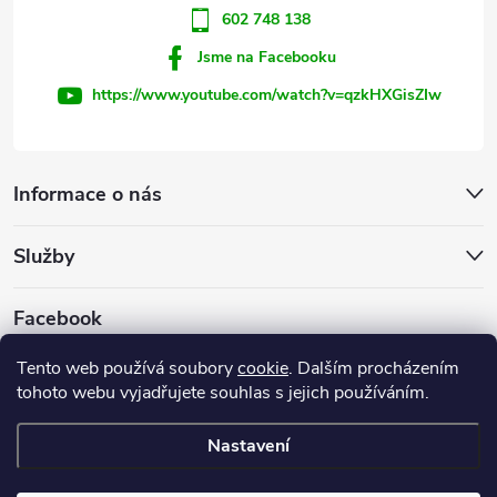
602 748 138
Jsme na Facebooku
https://www.youtube.com/watch?v=qzkHXGisZIw
Informace o nás
Služby
Facebook
Tento web používá soubory
cookie
. Dalším procházením
tohoto webu vyjadřujete souhlas s jejich používáním.
Firemní web
Nastavení
Copyright 2026
INVEST - STAR, s.r.o.
. Všechna práva vyhrazena.