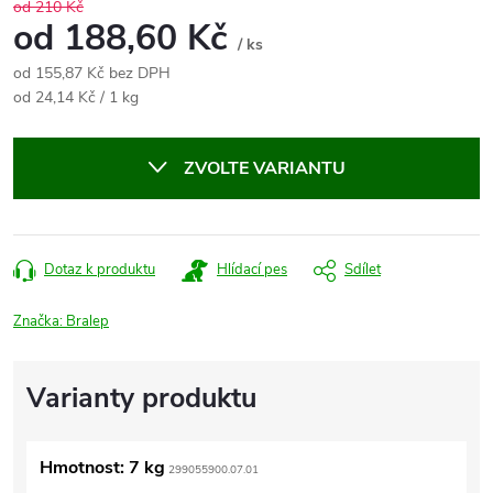
od 210 Kč
od
188,60 Kč
/ ks
od
155,87 Kč
bez DPH
Měrná
od 24,14 Kč / 1 kg
cena:
ZVOLTE VARIANTU
Dotaz k produktu
Hlídací pes
Sdílet
Značka:
Bralep
Hmotnost: 7 kg
299055900.07.01