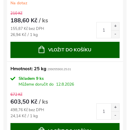
Na dotaz
210 Kč
188,60 Kč
/ ks
155,87 Kč bez DPH
Měrná
26,94 Kč / 1 kg
cena:
VLOŽIT DO KOŠÍKU
Hmotnost: 25 kg
299055900.25.01
Skladem
9 ks
Můžeme doručit do
12.8.2026
672 Kč
603,50 Kč
/ ks
498,76 Kč bez DPH
Měrná
24,14 Kč / 1 kg
cena: