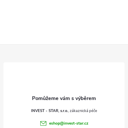
Z
á
p
a
t
INVEST - STAR, s.r.o.
í
eshop
@
invest-star.cz