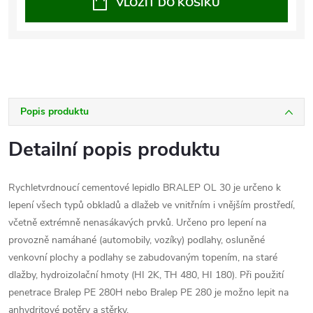
VLOŽIT DO KOŠÍKU
Popis produktu
Detailní popis produktu
Rychletvrdnoucí cementové lepidlo BRALEP OL 30 je určeno k
lepení všech typů obkladů a dlažeb ve vnitřním i vnějším prostředí,
včetně extrémně nenasákavých prvků. Určeno pro lepení na
provozně namáhané (automobily, vozíky) podlahy, osluněné
venkovní plochy a podlahy se zabudovaným topením, na staré
dlažby, hydroizolační hmoty (HI 2K, TH 480, HI 180). Při použití
penetrace Bralep PE 280H nebo Bralep PE 280 je možno lepit na
anhydritové potěry a stěrky.