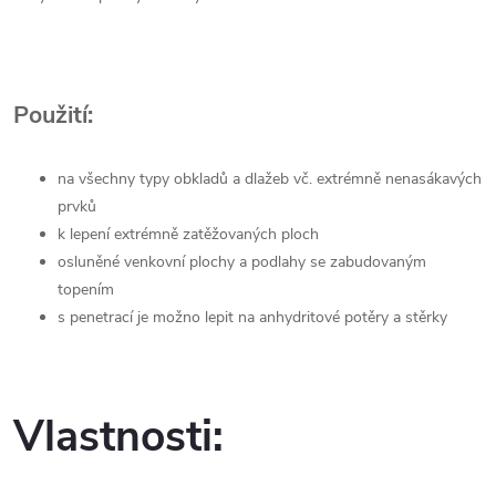
Použití:
na všechny typy obkladů a dlažeb vč. extrémně nenasákavých
prvků
k lepení extrémně zatěžovaných ploch
osluněné venkovní plochy a podlahy se zabudovaným
topením
s penetrací je možno lepit na anhydritové potěry a stěrky
Vlastnosti: