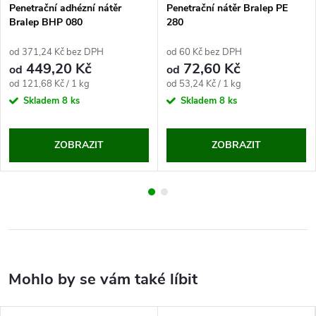
Penetrační adhézní nátěr
Penetrační nátěr Bralep PE
Bralep BHP 080
280
od 371,24 Kč bez DPH
od 60 Kč bez DPH
449,20 Kč
72,60 Kč
od
od
Měrná
Měrná
od 121,68 Kč / 1 kg
od 53,24 Kč / 1 kg
cena:
cena:
Skladem
8 ks
Skladem
8 ks
ZOBRAZIT
ZOBRAZIT