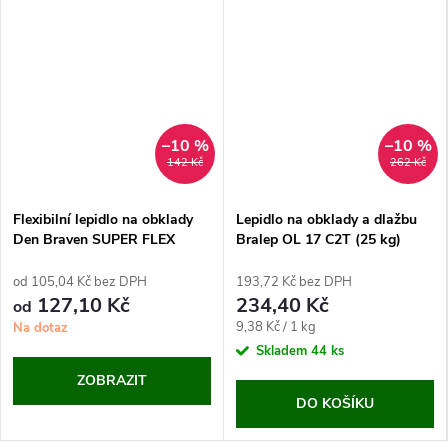
–10 %
–10 %
142 Kč
262 Kč
Flexibilní lepidlo na obklady
Lepidlo na obklady a dlažbu
Den Braven SUPER FLEX
Bralep OL 17 C2T (25 kg)
C2TE S1
od 105,04 Kč bez DPH
193,72 Kč bez DPH
127,10 Kč
234,40 Kč
od
Měrná
9,38 Kč / 1 kg
Na dotaz
cena:
Skladem
44 ks
ZOBRAZIT
DO KOŠÍKU