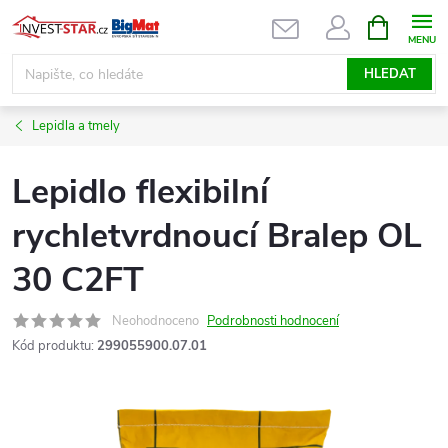
Přejít
NÁKUPNÍ
KOŠÍK
na
obsah
HLEDAT
Lepidla a tmely
Lepidlo flexibilní
rychletvrdnoucí Bralep OL
30 C2FT
Neohodnoceno
Podrobnosti hodnocení
Kód produktu:
299055900.07.01