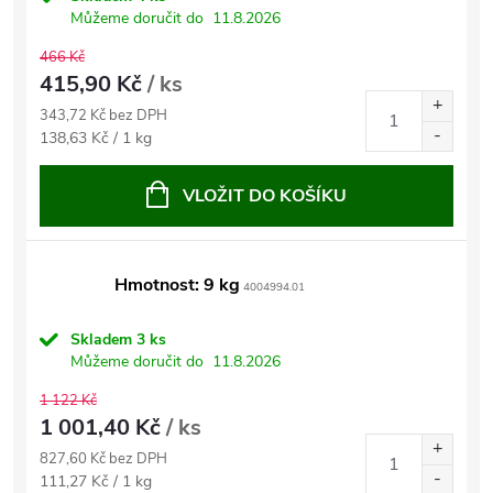
Můžeme doručit do
11.8.2026
466 Kč
415,90 Kč
/ ks
343,72 Kč bez DPH
Měrná
138,63 Kč / 1 kg
cena:
VLOŽIT DO KOŠÍKU
Hmotnost: 9 kg
4004994.01
Skladem
3 ks
Můžeme doručit do
11.8.2026
1 122 Kč
1 001,40 Kč
/ ks
827,60 Kč bez DPH
Měrná
111,27 Kč / 1 kg