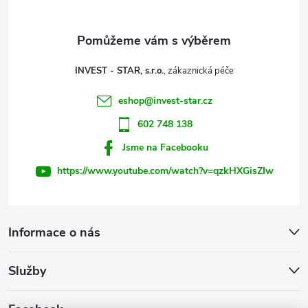
a
t
INVEST - STAR, s.r.o.
í
eshop
@
invest-star.cz
602 748 138
Jsme na Facebooku
https://www.youtube.com/watch?v=qzkHXGisZIw
Informace o nás
Služby