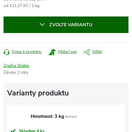
Měrná
od 111,27 Kč / 1 kg
cena:
ZVOLTE VARIANTU
Dotaz k produktu
Hlídací pes
Sdílet
Značka:
Bralep
Záruka
:
2 roky
Hmotnost: 3 kg
BHP3KG
Skladem
4 ks