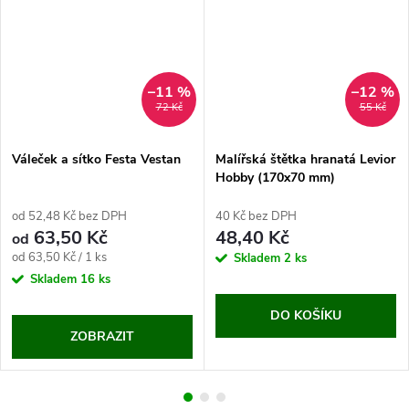
–11 %
–12 %
72 Kč
55 Kč
Váleček a sítko Festa Vestan
Malířská štětka hranatá Levior
Hobby (170x70 mm)
od 52,48 Kč bez DPH
40 Kč bez DPH
63,50 Kč
48,40 Kč
od
Měrná
od 63,50 Kč / 1 ks
Skladem
2 ks
cena:
Skladem
16 ks
DO KOŠÍKU
ZOBRAZIT