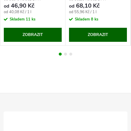
46,90 Kč
68,10 Kč
od
od
Měrná
Měrná
od 40,08 Kč / 1 l
od 55,96 Kč / 1 l
cena:
cena:
Skladem
11 ks
Skladem
8 ks
ZOBRAZIT
ZOBRAZIT
Z
á
p