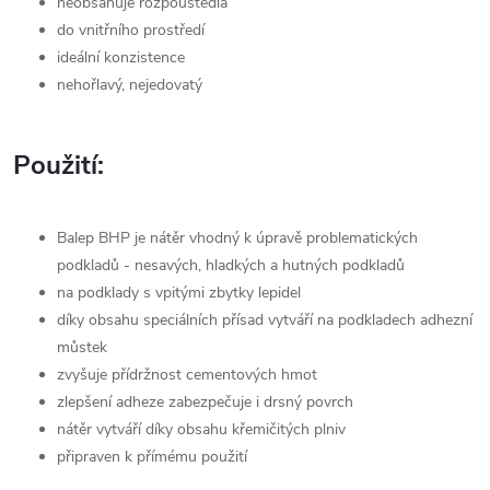
neobsahuje rozpouštědla
do vnitřního prostředí
ideální konzistence
nehořlavý, nejedovatý
Použití:
Balep BHP je nátěr vhodný k úpravě problematických
podkladů - nesavých, hladkých a hutných podkladů
na podklady s vpitými zbytky lepidel
díky obsahu speciálních přísad vytváří na podkladech adhezní
můstek
zvyšuje přídržnost cementových hmot
zlepšení adheze zabezpečuje i drsný povrch
nátěr vytváří díky obsahu křemičitých plniv
připraven k přímému použití