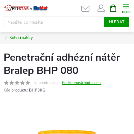
Přejít
NÁKUPNÍ
KOŠÍK
na
obsah
HLEDAT
Kotvící nátěry
Penetrační adhézní nátěr
Bralep BHP 080
Neohodnoceno
Podrobnosti hodnocení
Kód produktu:
BHP3KG