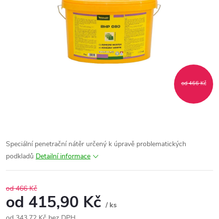
od 466 Kč
Speciální penetrační nátěr určený k úpravě problematických
podkladů
Detailní informace
od 466 Kč
od
415,90 Kč
/ ks
od
343,72 Kč
bez DPH