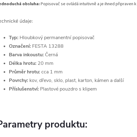
ednoduchá obsluha:
Popisovač se ovládá intuitivně a je ihned připraven k 
echnické údaje:
Typ:
Hloubkový permanentní popisovač
Označení:
FESTA 13288
Barva inkoustu:
Černá
Délka hrotu:
20 mm
Průměr hrotu:
cca 1 mm
Povrchy:
kov, dřevo, sklo, plast, karton, kámen a další
Příslušenství:
Plastové pouzdro s klipem
Parametry produktu: