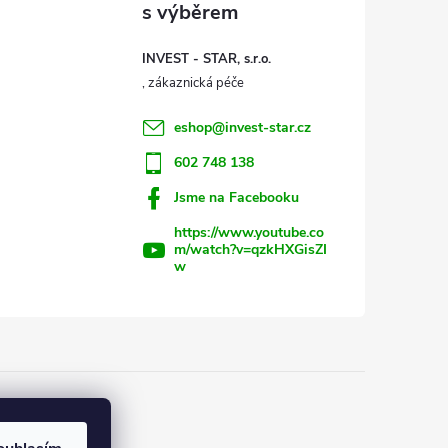
INVEST - STAR, s.r.o.
eshop
@
invest-star.cz
602 748 138
Jsme na Facebooku
https://www.youtube.co
m/watch?v=qzkHXGisZI
w