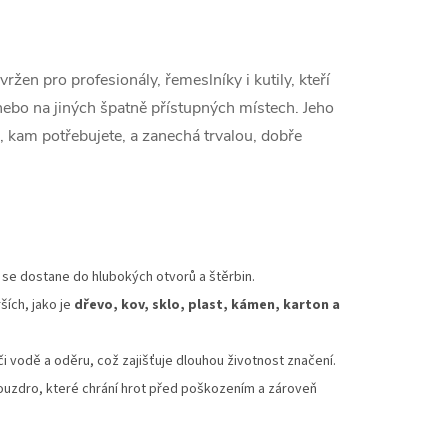
n pro profesionály, řemeslníky i kutily, kteří
nebo na jiných špatně přístupných místech. Jeho
, kam potřebujete, a zanechá trvalou, dobře
se dostane do hlubokých otvorů a štěrbin.
ích, jako je
dřevo, kov, sklo, plast, kámen, karton a
či vodě a oděru, což zajišťuje dlouhou životnost značení.
pouzdro, které chrání hrot před poškozením a zároveň