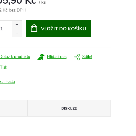
05,90 Kč
/ ks
2 Kč bez DPH
ná
:
VLOŽIT DO KOŠÍKU
Dotaz k produktu
Hlídací pes
Sdílet
Tisk
ka:
Festa
DISKUZE