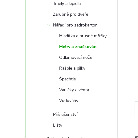
e
Tmely a lepidla
Zárubně pro dveře
l
Nářadí pro sádrokarton
Hladítka a brusné mřížky
Metry a značkování
Odlamovací nože
Rašple a pilky
Špachtle
Vaničky a vědra
Vodováhy
Příslušenství
Lišty