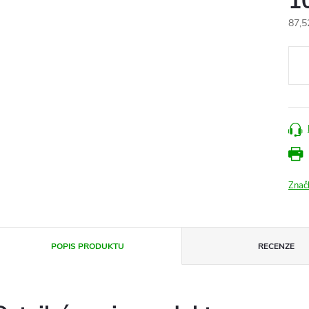
1
87,5
Měr
cena
Znač
POPIS PRODUKTU
RECENZE