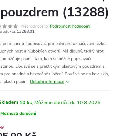
 pouzdrem (13288)
Neohodnoceno
Podrobnosti hodnocení
produktu:
13288.01
o permanentní popisovač je ideální pro označování těžko
upných míst a hlubokých otvorů. Má dlouhý, tenký hrot,
ý umožňuje psaní i tam, kam se běžné popisovače
stanou. Dodává se s praktickým plastovým pouzdrem s
em pro snadné a bezpečné uložení. Používá se na kov, sklo,
, plast i papír.
Detailní informace
Skladem
10 ks
10.8.2026
Možnosti doručení
Kč