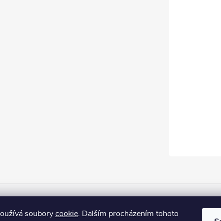
Firemní web
používá soubory
cookie
. Dalším procházením tohoto