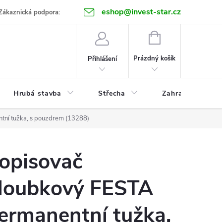
eshop@invest-star.cz
ntakt
Zákaznická podpora:
NÁKUPNÍ
KOŠÍK
Prázdný košík
Přihlášení
Hrubá stavba
Střecha
Zahrada
tní tužka, s pouzdrem (13288)
opisovač
loubkový FESTA
ermanentní tužka,