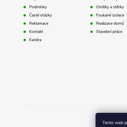
Podmínky
Omítky a stěrky
a
Časté otázky
Foukané izolace
t
Reklamace
Realizace domů
Kontakt
Stavební práce
í
Kariéra
Tento web 