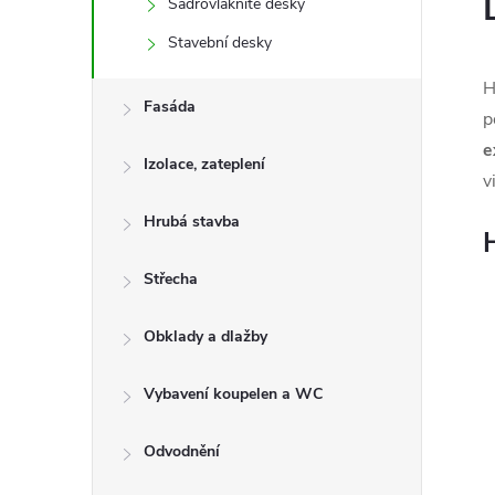
Sádrovláknité desky
Stavební desky
H
Fasáda
p
e
Izolace, zateplení
v
Hrubá stavba
Střecha
Obklady a dlažby
Vybavení koupelen a WC
Odvodnění