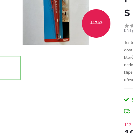
s
117 Kč
Kód 
Tent
dost
kter
nedo
klip
dřevo
117 