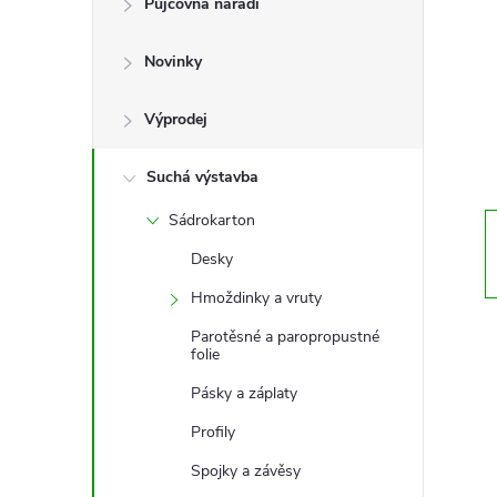
Půjčovna nářadí
t
Novinky
r
a
Výprodej
n
Suchá výstavba
Sádrokarton
n
Desky
í
Hmoždinky a vruty
Parotěsné a paropropustné
p
folie
Pásky a záplaty
a
Profily
n
Spojky a závěsy