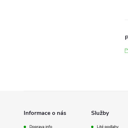
P
Z
á
Informace o nás
Služby
p
Doprava info
Lité podlahy