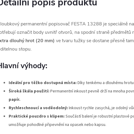
Detailní popis produktu
loubkový permanentní popisovač FESTA 13288 je speciálně navrže
otřebují označit body uvnitř otvorů, na spodní straně předmětů 
xtra dlouhý hrot (20 mm)
ve tvaru tužky se dostane přesně tam
iditelnou stopu.
Hlavní výhody:
Ideální pro těžko dostupná místa:
Díky tenkému a dlouhému hrotu 
Široká škála použití:
Permanentní inkoust pevně drží na mnoha površ
papír.
Rychleschnoucí a voděodolný:
Inkoust rychle zasychá, je odolný vů
Praktické pouzdro s klipem:
Součástí balení je robustní plastové 
umožňuje pohodlné připevnění na opasek nebo kapsu.