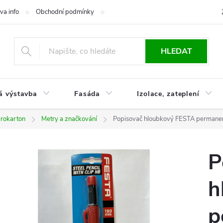
va info
Obchodní podmínky
Reklamace
Časté otázky
Ko
HLEDAT
á výstavba
Fasáda
Izolace, zateplení
drokarton
Metry a značkování
Popisovač hloubkový FESTA permanen
P
h
p