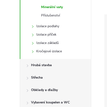
e
Minerální vaty
l
Příslušenství
Izolace podlahy
Izolace příček
Izolace základů
Kročejové izolace
Hrubá stavba
Střecha
Obklady a dlažby
Vybavení koupelen a WC