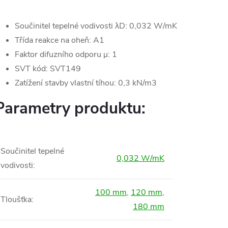
Součinitel tepelné vodivosti λD: 0,032 W/mK
Třída reakce na oheň: A1
Faktor difuzního odporu μ: 1
SVT kód: SVT149
Zatížení stavby vlastní tíhou: 0,3 kN/m3
Parametry produktu:
Součinitel tepelné
0,032 W/mK
vodivosti
:
100 mm
,
120 mm
,
Tloušťka
:
180 mm