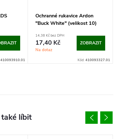
LDS
Ochranné rukavice Ardon
Nůž na i
"Buck White" (velikost 10)
Rockwo
14,38 Kč bez DPH
236,36 Kč 
17,40 Kč
286 K
OBRAZIT
ZOBRAZIT
Na dotaz
Na dotaz
:
410093910.01
Kód:
410093327.01