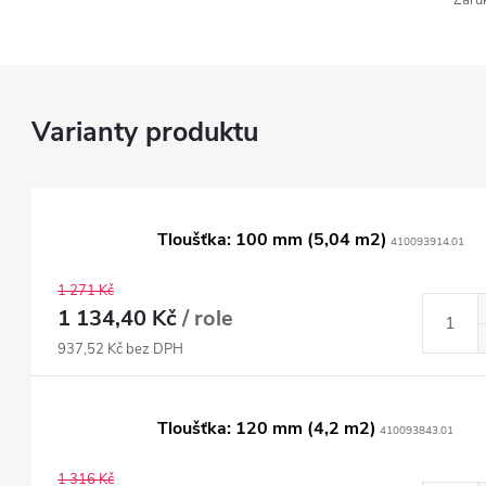
Záru
Tloušťka: 100 mm (5,04 m2)
410093914.01
1 271 Kč
1 134,40 Kč
/ role
937,52 Kč bez DPH
Tloušťka: 120 mm (4,2 m2)
410093843.01
1 316 Kč