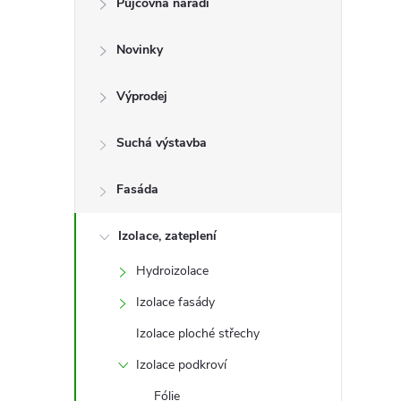
Půjčovna nářadí
t
Novinky
r
a
Výprodej
n
Suchá výstavba
n
Fasáda
í
Izolace, zateplení
Hydroizolace
p
Izolace fasády
a
Izolace ploché střechy
n
Izolace podkroví
Fólie