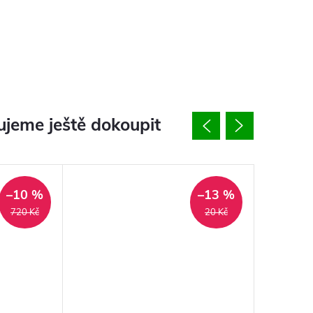
jeme ještě dokoupit
–10 %
–13 %
720 Kč
20 Kč