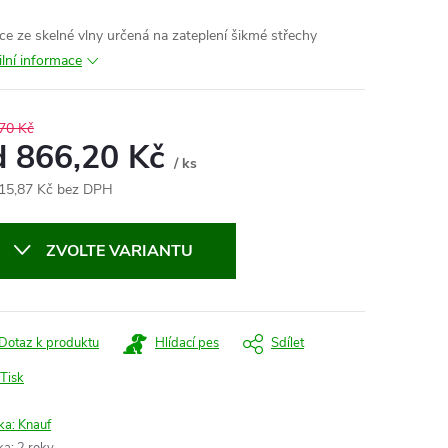
ace ze skelné vlny určená na zateplení šikmé střechy
ilní informace
70 Kč
d
866,20 Kč
/ ks
15,87 Kč
bez DPH
ná
:
ZVOLTE VARIANTU
Dotaz k produktu
Hlídací pes
Sdílet
Tisk
ka:
Knauf