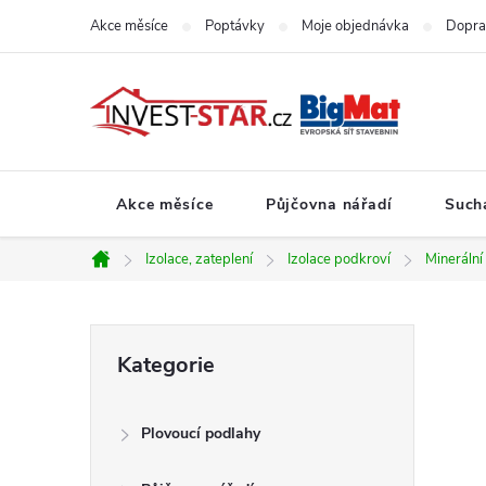
Přejít
Akce měsíce
Poptávky
Moje objednávka
Dopra
na
obsah
Akce měsíce
Půjčovna nářadí
Such
Izolace, zateplení
Izolace podkroví
Minerální
Domů
P
Přeskočit
Kategorie
kategorie
o
Plovoucí podlahy
s