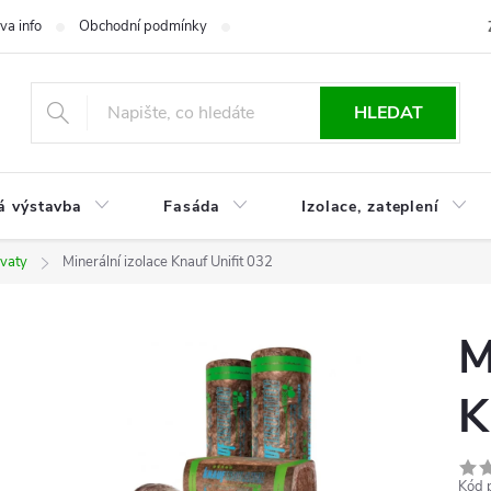
va info
Obchodní podmínky
Reklamace
Časté otázky
Ko
HLEDAT
á výstavba
Fasáda
Izolace, zateplení
 vaty
Minerální izolace Knauf Unifit 032
M
K
Kód 