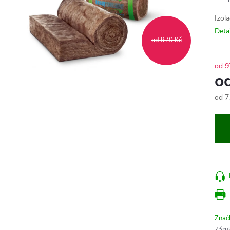
Izol
Deta
od 970 Kč
od 9
o
od
7
Měr
cena
Znač