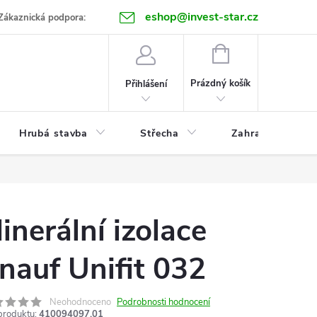
eshop@invest-star.cz
ntakt
Zákaznická podpora:
NÁKUPNÍ
KOŠÍK
Prázdný košík
Přihlášení
Hrubá stavba
Střecha
Zahrada
inerální izolace
nauf Unifit 032
Neohodnoceno
Podrobnosti hodnocení
produktu:
410094097.01