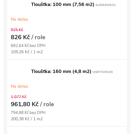
Tloušťka: 100 mm (7,56 m2)
410093926.01
Na dotaz
925 Kč
826 Kč
/ role
682,64 Kč bez DPH
Měrná
109,26 Kč / 1 m2
cena:
Tloušťka: 160 mm (4,8 m2)
UNIFIT035100
Na dotaz
1 077 Kč
961,80 Kč
/ role
794,88 Kč bez DPH
Měrná
200,38 Kč / 1 m2
cena: