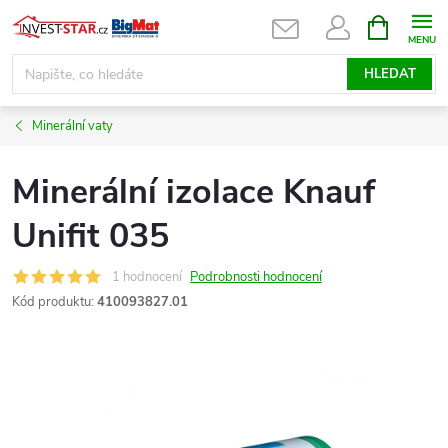
Přejít
NÁKUPNÍ
KOŠÍK
na
obsah
HLEDAT
Minerální vaty
Minerální izolace Knauf
Unifit 035
1 hodnocení
Podrobnosti hodnocení
Kód produktu:
410093827.01