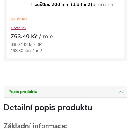
Tloušťka: 200 mm (3,84 m2)
410093827.01
Na dotaz
1 970 Kč
763,40 Kč
/ role
630,91 Kč bez DPH
Měrná
198,80 Kč / 1 m2
cena:
Popis produktu
Detailní popis produktu
Základní informace: