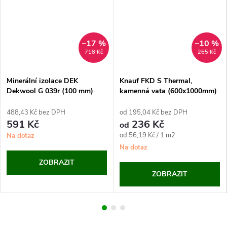
–17 %
–10 %
718 Kč
265 Kč
Minerální izolace DEK
Knauf FKD S Thermal,
Dekwool G 039r (100 mm)
kamenná vata (600x1000mm)
488,43 Kč bez DPH
od 195,04 Kč bez DPH
591 Kč
236 Kč
od
Měrná
od 56,19 Kč / 1 m2
Na dotaz
cena:
Na dotaz
ZOBRAZIT
ZOBRAZIT