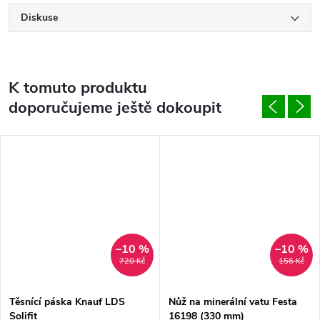
Diskuse
K tomuto produktu
doporučujeme ještě dokoupit
–10 %
–10 %
720 Kč
156 Kč
Těsnící páska Knauf LDS
Nůž na minerální vatu Festa
Solifit
16198 (330 mm)