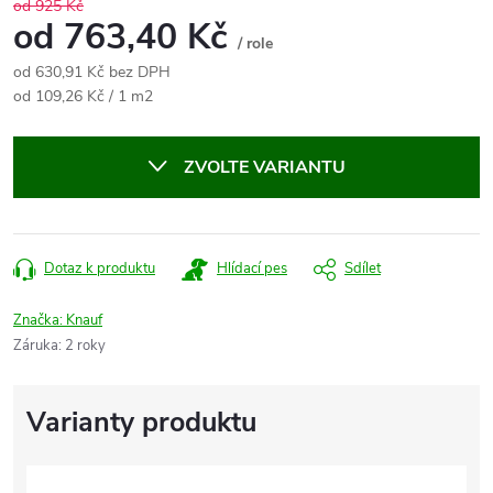
od 925 Kč
od
763,40 Kč
/ role
od
630,91 Kč
bez DPH
Měrná
od 109,26 Kč / 1 m2
cena:
ZVOLTE VARIANTU
Dotaz k produktu
Hlídací pes
Sdílet
Značka:
Knauf
Záruka
:
2 roky