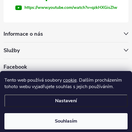
https://www.youtube.com/watch?v=qzkHXGisZIw
Informace o nás
Služby
Facebook
Tento web používá soubory
cookie
. Dalším procházením
tohoto webu vyjadřujete souhlas s jejich používáním.
Firemní web
Nastavení
Copyright 2026
INVEST - STAR, s.r.o.
. Všechna práva vyhrazena.
Souhlasím
Vytvořil Shoptet