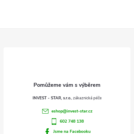
Z
á
p
a
t
INVEST - STAR, s.r.o.
í
eshop
@
invest-star.cz
602 748 138
Jsme na Facebooku