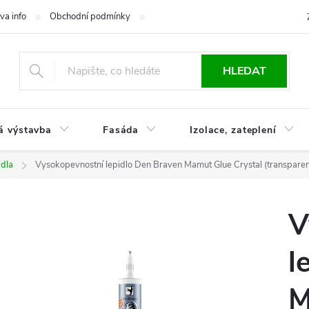
va info
Obchodní podmínky
Reklamace
Časté otázky
Ko
HLEDAT
á výstavba
Fasáda
Izolace, zateplení
idla
Vysokopevnostní lepidlo Den Braven Mamut Glue Crystal (transparen
V
l
M