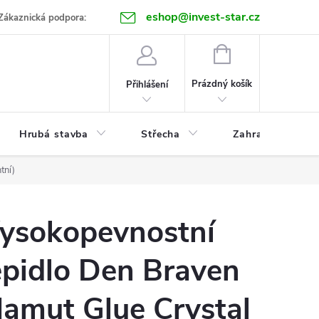
eshop@invest-star.cz
ntakt
Zákaznická podpora:
NÁKUPNÍ
KOŠÍK
Prázdný košík
Přihlášení
Hrubá stavba
Střecha
Zahrada
tní)
ysokopevnostní
epidlo Den Braven
amut Glue Crystal