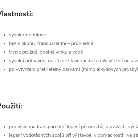
lastnosti:
vysokomodulové
bez silikonu, transparentní – průhledné
trvale pružné, odolné vlhku a vodě
vysoká přilnavost na různé stavební materiály včetně nesa
po vytvrzení přetíratelný barvami (mimo alkydových pryskyř
oužití:
pro všechna transparentní lepení při údržbě, opravách, vý
lepení vodotěsných spojů při výstavbě, v domácnosti i ve s