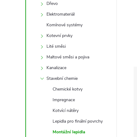
e
Dřevo
Elektromateriál
l
Komínové systémy
Kotevní prvky
Lité směsi
Maltové směsi a pojiva
Kanalizace
Stavební chemie
Chemické kotvy
Impregnace
Kotvící nátěry
Lepidla pro finální povrchy
Montážní lepidla