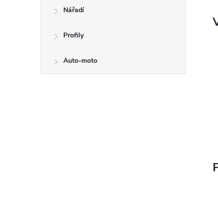
Nářadí
V
Profily
Auto-moto
P