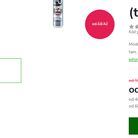
(
od 59 Kč
Kód 
Mode
tam,
info
od 5
o
od
4
Měr
od 6
cena