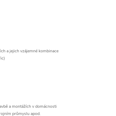
vých a jejich vzájemné kombinace
ic)
stavbě a montážích v domácnosti
trojním průmyslu apod.