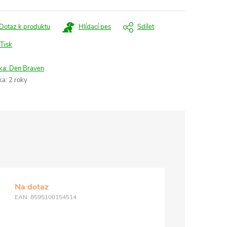
Dotaz k produktu
Hlídací pes
Sdílet
Tisk
ka:
Den Braven
ka
:
2 roky
Na dotaz
EAN:
8595100154514