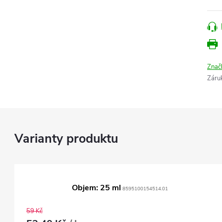
Znač
Záru
Objem: 25 ml
8595100154514.01
59 Kč