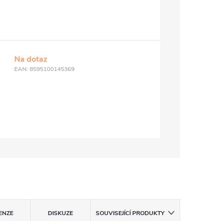
Na dotaz
EAN:
8595100145369
ENZE
DISKUZE
SOUVISEJÍCÍ PRODUKTY