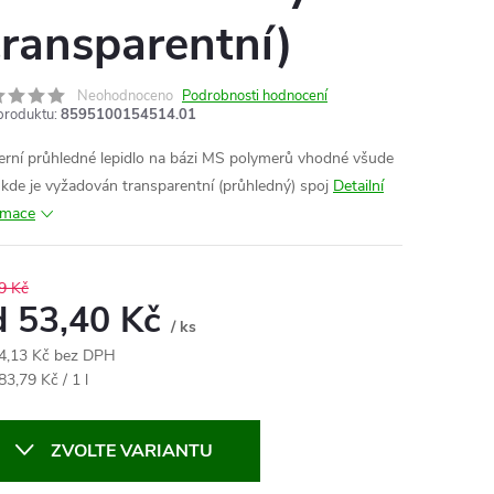
transparentní)
Neohodnoceno
Podrobnosti hodnocení
produktu:
8595100154514.01
rní průhledné lepidlo na bázi MS polymerů vhodné všude
 kde je vyžadován transparentní (průhledný) spoj
Detailní
rmace
9 Kč
d
53,40 Kč
/ ks
4,13 Kč
bez DPH
ná
83,79 Kč / 1 l
:
ZVOLTE VARIANTU