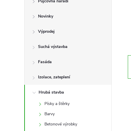
Půjčovna nářadí
t
Novinky
r
a
Výprodej
n
Suchá výstavba
n
Fasáda
í
Izolace, zateplení
p
Hrubá stavba
Písky a štěrky
a
Barvy
n
Betonové výrobky