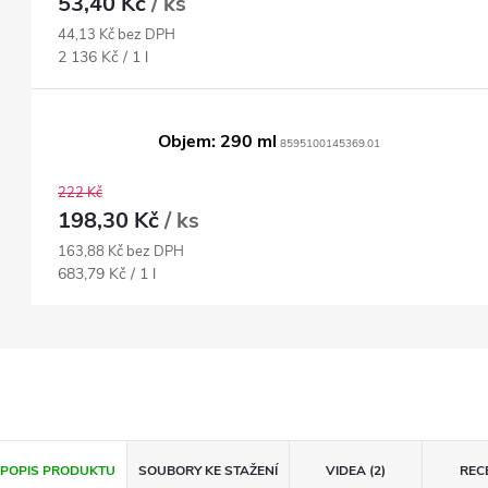
53,40 Kč
/ ks
44,13 Kč bez DPH
Měrná
2 136 Kč / 1 l
cena:
Objem: 290 ml
8595100145369.01
222 Kč
198,30 Kč
/ ks
163,88 Kč bez DPH
Měrná
683,79 Kč / 1 l
cena:
POPIS PRODUKTU
SOUBORY KE STAŽENÍ
VIDEA (2)
REC