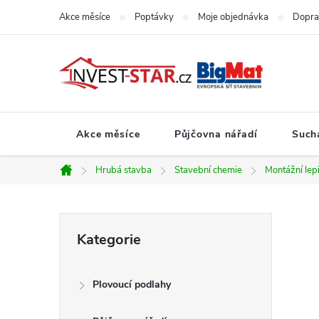
Přejít
Akce měsíce
Poptávky
Moje objednávka
Dopra
na
obsah
Akce měsíce
Půjčovna nářadí
Such
Hrubá stavba
Stavební chemie
Montážní lep
Domů
P
Přeskočit
Kategorie
kategorie
o
Plovoucí podlahy
s