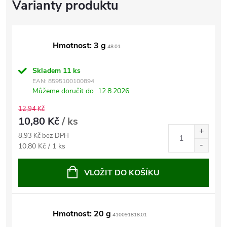
Hmotnost: 3 g
48.01
Skladem
11 ks
EAN:
8595100100894
Můžeme doručit do
12.8.2026
12,94 Kč
10,80 Kč
/ ks
8,93 Kč bez DPH
Měrná
10,80 Kč / 1 ks
cena:
VLOŽIT DO KOŠÍKU
Hmotnost: 20 g
410091818.01