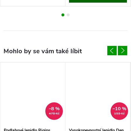
–8 %
–10 %
478 Kč
193 Kč
Podlahové lepidlo Rigips
Vysokopevnostní lepidlo Den