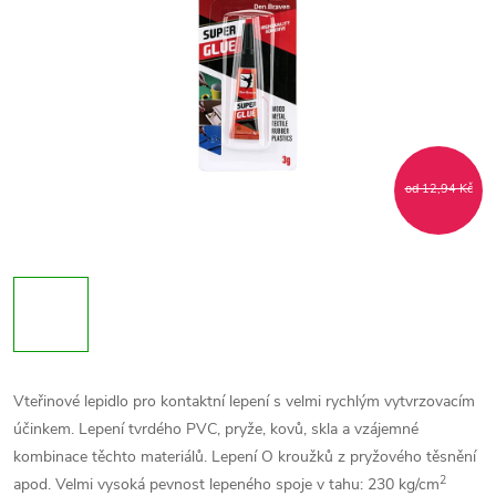
od 12,94 Kč
Vteřinové lepidlo pro kontaktní lepení s velmi rychlým vytvrzovacím
účinkem. Lepení tvrdého PVC, pryže, kovů, skla a vzájemné
kombinace těchto materiálů. Lepení O kroužků z pryžového těsnění
2
apod. Velmi vysoká pevnost lepeného spoje v tahu: 230 kg/cm