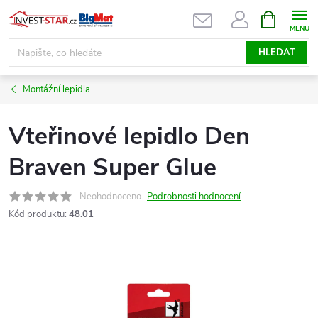
Přejít
NÁKUPNÍ
KOŠÍK
na
obsah
HLEDAT
Montážní lepidla
Vteřinové lepidlo Den
Braven Super Glue
Neohodnoceno
Podrobnosti hodnocení
Kód produktu:
48.01