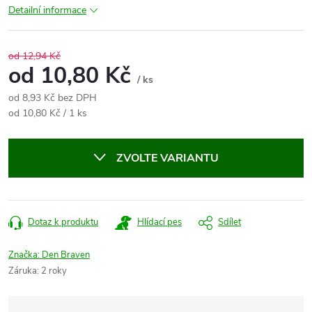
Detailní informace
od 12,94 Kč
od
10,80 Kč
/ ks
od
8,93 Kč
bez DPH
Měrná
od 10,80 Kč / 1 ks
cena:
ZVOLTE VARIANTU
Dotaz k produktu
Hlídací pes
Sdílet
Značka:
Den Braven
Záruka
:
2 roky