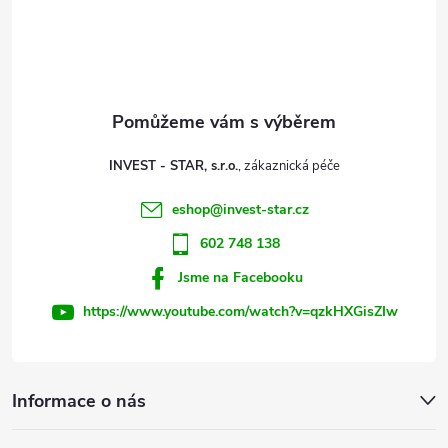
á
p
a
t
INVEST - STAR, s.r.o.
í
eshop
@
invest-star.cz
602 748 138
Jsme na Facebooku
https://www.youtube.com/watch?v=qzkHXGisZIw
Informace o nás