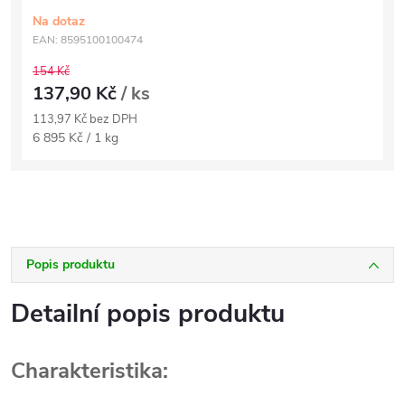
Na dotaz
EAN:
8595100100474
154 Kč
137,90 Kč
/ ks
113,97 Kč bez DPH
Měrná
6 895 Kč / 1 kg
cena:
Popis produktu
Detailní popis produktu
Charakteristika: