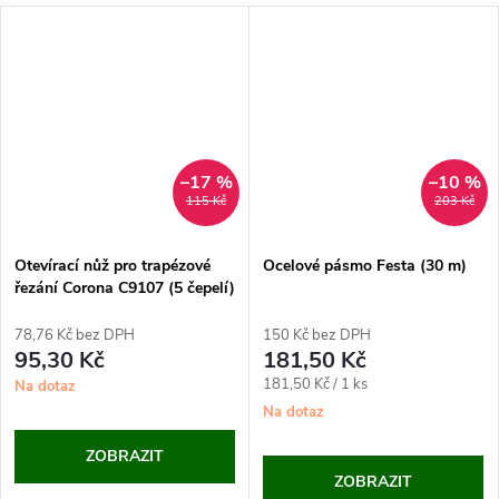
–17 %
–10 %
115 Kč
203 Kč
Otevírací nůž pro trapézové
Ocelové pásmo Festa (30 m)
řezání Corona C9107 (5 čepelí)
78,76 Kč bez DPH
150 Kč bez DPH
95,30 Kč
181,50 Kč
Měrná
181,50 Kč / 1 ks
Na dotaz
cena:
Na dotaz
ZOBRAZIT
ZOBRAZIT