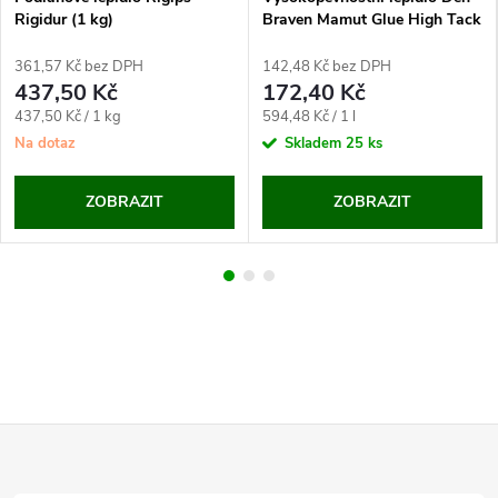
Rigidur (1 kg)
Braven Mamut Glue High Tack
(bílé)
361,57 Kč bez DPH
142,48 Kč bez DPH
437,50 Kč
172,40 Kč
Měrná
Měrná
437,50 Kč / 1 kg
594,48 Kč / 1 l
cena:
cena:
Na dotaz
Skladem
25 ks
ZOBRAZIT
ZOBRAZIT
Z