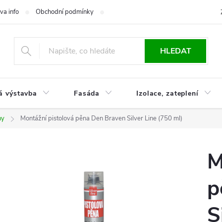
va info
Obchodní podmínky
Reklamace
Časté otázky
Ko
HLEDAT
á výstavba
Fasáda
Izolace, zateplení
ny
Montážní pistolová pěna Den Braven Silver Line (750 ml)
M
p
S