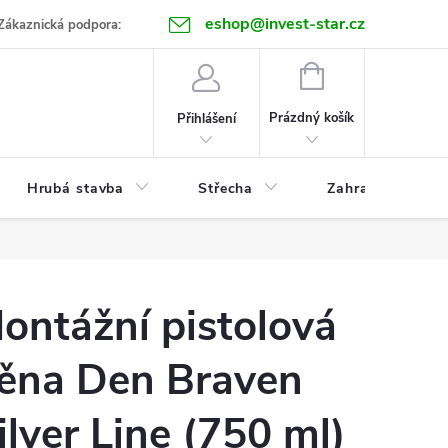
eshop@invest-star.cz
ntakt
Zákaznická podpora:
NÁKUPNÍ
KOŠÍK
Prázdný košík
Přihlášení
Hrubá stavba
Střecha
Zahrada
ontážní pistolová
ěna Den Braven
ilver Line (750 ml)