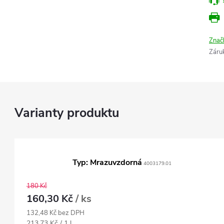
Znač
Záru
Typ: Mrazuvzdorná
4003179.01
180 Kč
160,30 Kč
/ ks
132,48 Kč bez DPH
Měrná
213,73 Kč / 1 l