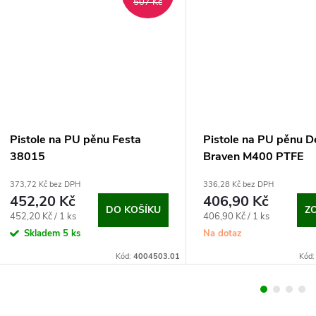
507 Kč
Pistole na PU pěnu Festa
Pistole na PU pěnu D
38015
Braven M400 PTFE
373,72 Kč bez DPH
336,28 Kč bez DPH
452,20 Kč
406,90 Kč
DO KOŠÍKU
Z
Měrná
Měrná
452,20 Kč / 1 ks
406,90 Kč / 1 ks
cena:
cena:
Skladem
5 ks
Na dotaz
Kód:
4004503.01
Kód