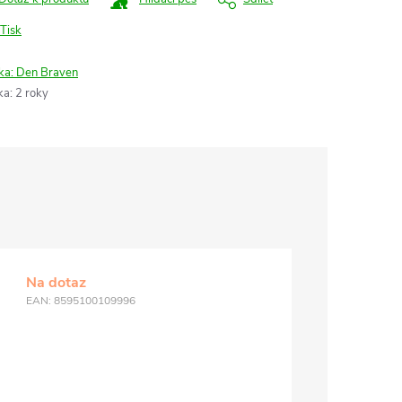
Tisk
ka:
Den Braven
ka
:
2 roky
Na dotaz
EAN:
8595100109996