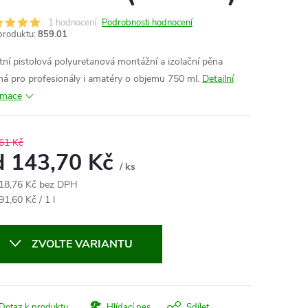
1 hodnocení
Podrobnosti hodnocení
produktu:
859.01
itní pistolová polyuretanová montážní a izolační pěna
ná pro profesionály i amatéry o objemu 750 ml.
Detailní
rmace
61 Kč
d
143,70 Kč
/ ks
18,76 Kč
bez DPH
ná
91,60 Kč / 1 l
:
ZVOLTE VARIANTU
Dotaz k produktu
Hlídací pes
Sdílet