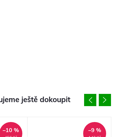
jeme ještě dokoupit
–10 %
–9 %