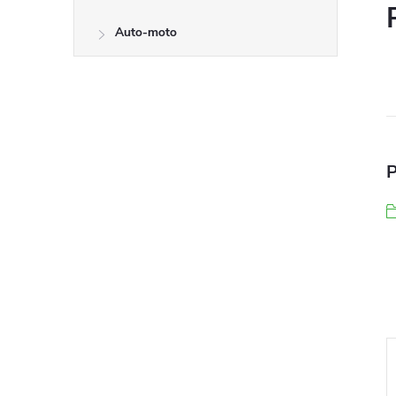
Auto-moto
P
–9 %
–17 %