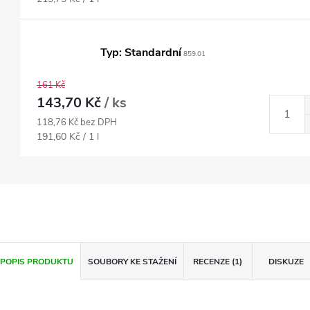
cena:
Typ: Standardní
859.01
161 Kč
143,70 Kč
/ ks
118,76 Kč bez DPH
Měrná
191,60 Kč / 1 l
cena:
POPIS PRODUKTU
SOUBORY KE STAŽENÍ
RECENZE (1)
DISKUZE