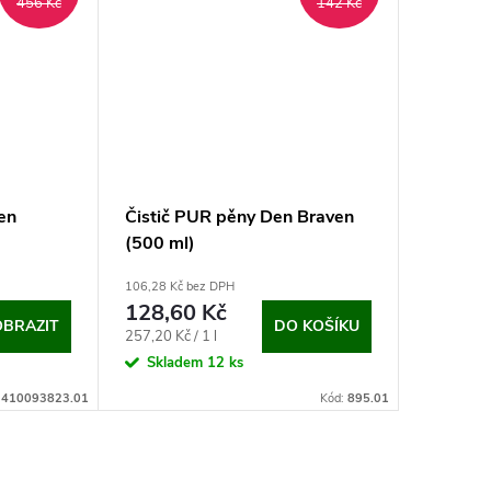
456 Kč
142 Kč
en
Čistič PUR pěny Den Braven
Minerál
(500 ml)
Dekwoo
106,28 Kč bez DPH
488,43 Kč 
128,60 Kč
591 K
OBRAZIT
DO KOŠÍKU
Měrná
257,20 Kč / 1 l
Na dotaz
cena:
Skladem
12 ks
:
410093823.01
Kód:
895.01