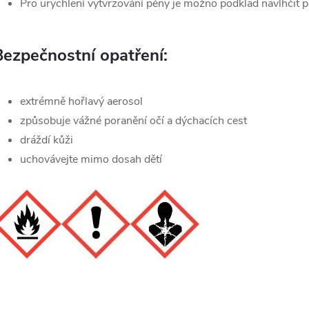
Pro urychlení vytvrzování pěny je možno podklad navlhčit
Bezpečnostní opatření:
extrémně hořlavý aerosol
způsobuje vážné poranění očí a dýchacích cest
dráždí kůži
uchovávejte mimo dosah dětí