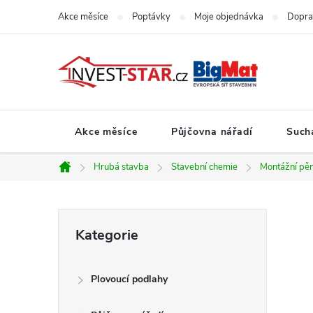
Přejít
Akce měsíce
Poptávky
Moje objednávka
Dopra
na
obsah
Akce měsíce
Půjčovna nářadí
Such
Hrubá stavba
Stavební chemie
Montážní pě
Domů
P
Přeskočit
Kategorie
kategorie
o
Plovoucí podlahy
s