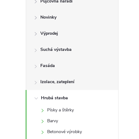
Půjčovna nářadí
t
Novinky
r
a
Výprodej
n
Suchá výstavba
n
Fasáda
í
Izolace, zateplení
p
Hrubá stavba
Písky a štěrky
a
Barvy
n
Betonové výrobky