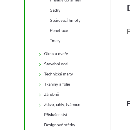
Přísady do směsí
Sádry
Spárovací hmoty
P
Penetrace
Tmely
Okna a dveře
Stavební ocel
Technické malty
Tkaniny a folie
Zárubně
Zdivo, cihly, tvárnice
Příslušenství
Designové stěrky