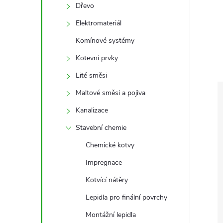
e
Dřevo
Elektromateriál
l
Komínové systémy
Kotevní prvky
Lité směsi
Maltové směsi a pojiva
Kanalizace
Stavební chemie
Chemické kotvy
Impregnace
Kotvící nátěry
Lepidla pro finální povrchy
Montážní lepidla