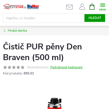
Přejít
NÁKUPNÍ
KOŠÍK
na
obsah
HLEDAT
Hrubá stavba
Čistič PUR pěny Den
Braven (500 ml)
Neohodnoceno
Podrobnosti hodnocení
Kód produktu:
895.01