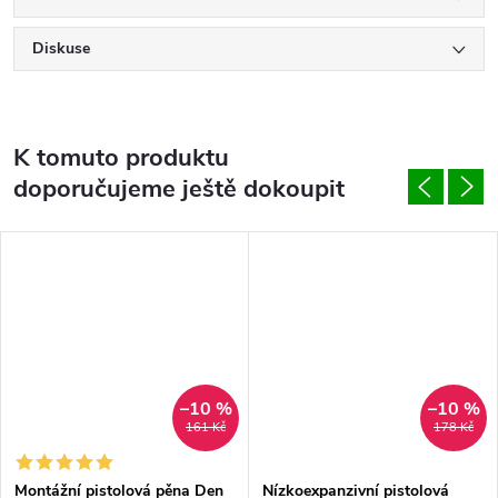
Diskuse
K tomuto produktu
doporučujeme ještě dokoupit
–10 %
–10 %
161 Kč
178 Kč
Montážní pistolová pěna Den
Nízkoexpanzivní pistolová