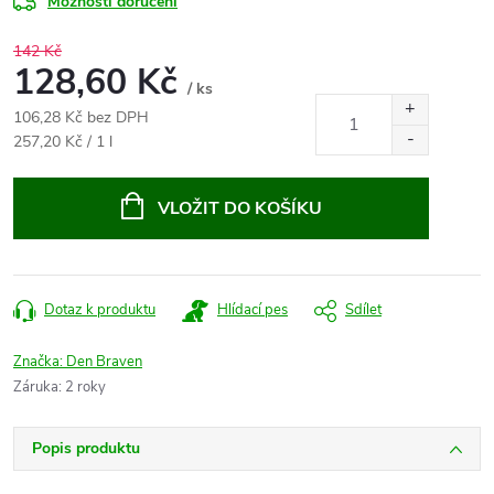
Možnosti doručení
142 Kč
128,60 Kč
/ ks
106,28 Kč bez DPH
Měrná
257,20 Kč / 1 l
cena:
VLOŽIT DO KOŠÍKU
Dotaz k produktu
Hlídací pes
Sdílet
Značka:
Den Braven
Záruka
:
2 roky
Popis produktu