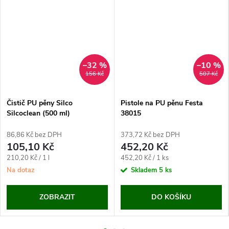
–32 %
–10 %
156 Kč
507 Kč
Čistič PU pěny Silco
Pistole na PU pěnu Festa
Silcoclean (500 ml)
38015
86,86 Kč bez DPH
373,72 Kč bez DPH
105,10 Kč
452,20 Kč
Měrná
Měrná
210,20 Kč / 1 l
452,20 Kč / 1 ks
cena:
cena:
Na dotaz
Skladem
5 ks
ZOBRAZIT
DO KOŠÍKU