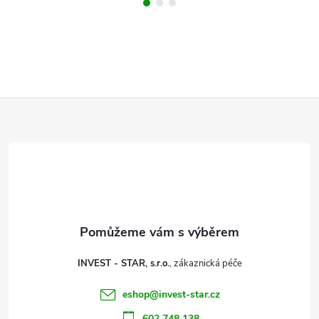
Z
á
p
a
t
INVEST - STAR, s.r.o.
í
eshop
@
invest-star.cz
602 748 138