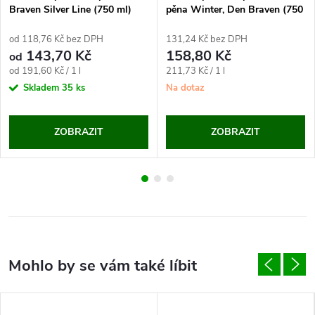
Braven Silver Line (750 ml)
pěna Winter, Den Braven (750
ml)
od 118,76 Kč bez DPH
131,24 Kč bez DPH
143,70 Kč
158,80 Kč
od
Měrná
Měrná
od 191,60 Kč / 1 l
211,73 Kč / 1 l
cena:
cena:
Skladem
35 ks
Na dotaz
ZOBRAZIT
ZOBRAZIT