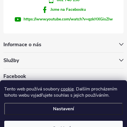
Jsme na Facebooku
https://www.youtube.com/watch?v=qzkHXGisZIw
Informace o nás
Služby
Facebook
Tento web používá soubory
cookie
. Dalším procházením
tohoto webu vyjadřujete souhlas s jejich používáním.
Firemní web
Nastavení
Copyright 2026
INVEST - STAR, s.r.o.
. Všechna práva vyhrazena.