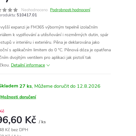
Neohodnoceno
Podrobnosti hodnocení
produktu:
510417.01
 vyšší expanzi je FM365 výborným tepelně izolačním
riálem k vyplňování a utěsňování i rozměrných dutin, spár
stupů v interiéru i exteriéru. Pěna je deklarována jako
roční s aplikačním limitem do 0 °C. Pěnová dóza je opatřena
čním dvojitým ventilem pro aplikaci jak pistolí tak
ičkou.
Detailní informace
Skladem
27 ks
12.8.2026
Možnosti doručení
Kč
96,60 Kč
/ ks
48 Kč bez DPH