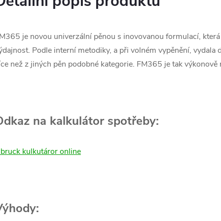
Detailní popis produktu
M365 je novou univerzální pěnou s inovovanou formulací, kter
ýdajnost. Podle interní metodiky, a při volném vypěnění, vydal
íce než z jiných pěn podobné kategorie. FM365 je tak výkonově 
Odkaz na kalkulátor spotřeby:
llbruck kulkutáror online
Výhody: