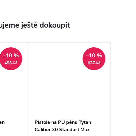
jeme ještě dokoupit
–10 %
–10 %
456 Kč
877 Kč
en
Pistole na PU pěnu Tytan
Caliber 30 Standart Max