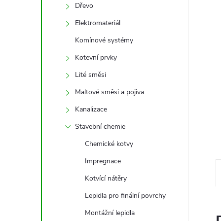
e
Dřevo
Elektromateriál
l
Komínové systémy
Kotevní prvky
Lité směsi
Maltové směsi a pojiva
Kanalizace
Stavební chemie
Chemické kotvy
Impregnace
Kotvící nátěry
Lepidla pro finální povrchy
Montážní lepidla