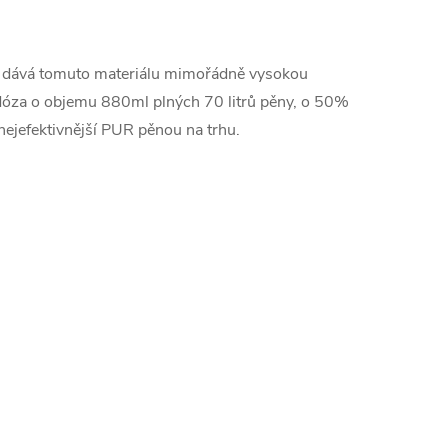
á dává tomuto materiálu mimořádně vysokou
a dóza o objemu 880ml plných 70 litrů pěny, o 50%
nejefektivnější PUR pěnou na trhu.