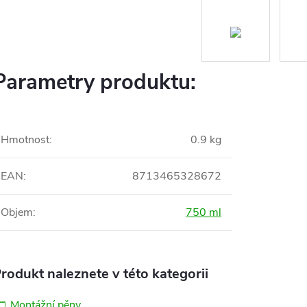
Parametry produktu:
Hmotnost
:
0.9 kg
EAN
:
8713465328672
Objem
:
750 ml
rodukt naleznete v této kategorii
Montážní pěny