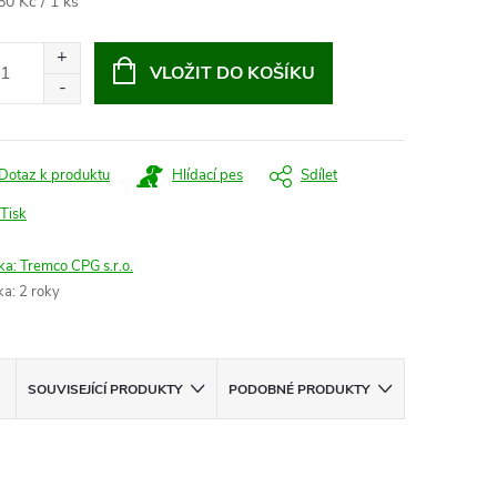
ná
60 Kč / 1 ks
:
VLOŽIT DO KOŠÍKU
Dotaz k produktu
Hlídací pes
Sdílet
Tisk
ka:
Tremco CPG s.r.o.
ka
:
2 roky
SOUVISEJÍCÍ PRODUKTY
PODOBNÉ PRODUKTY