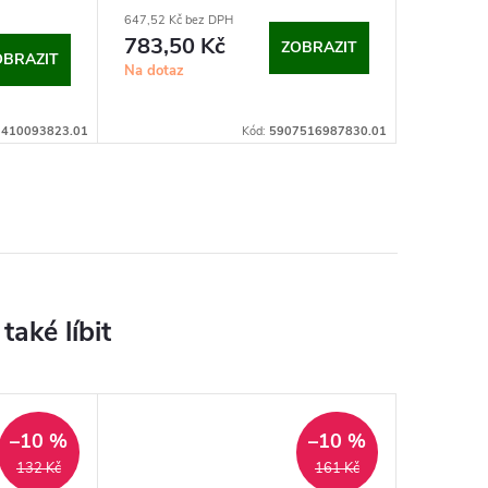
647,52 Kč bez DPH
783,50 Kč
ZOBRAZIT
OBRAZIT
Na dotaz
:
410093823.01
Kód:
5907516987830.01
–10 %
–10 %
132 Kč
161 Kč