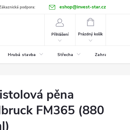
eshop@invest-star.cz
ntakt
Zákaznická podpora:
NÁKUPNÍ
KOŠÍK
Prázdný košík
Přihlášení
Hrubá stavba
Střecha
Zahrada
istolová pěna
llbruck FM365 (880
l)