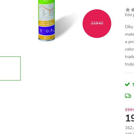
Kód 
219 Kč
Díky
mate
a pro
celo
tradi
trub
219 
1
162,