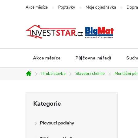
Přejít
Akce měsíce
Poptávky
Moje objednávka
Dopra
na
obsah
Akce měsíce
Půjčovna nářadí
Such
Hrubá stavba
Stavební chemie
Montážní pě
Domů
P
Přeskočit
Kategorie
kategorie
o
Plovoucí podlahy
s