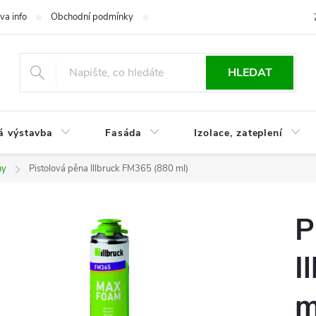
va info
Obchodní podmínky
Reklamace
Časté otázky
Ko
HLEDAT
á výstavba
Fasáda
Izolace, zateplení
ny
Pistolová pěna Illbruck FM365 (880 ml)
P
I
m