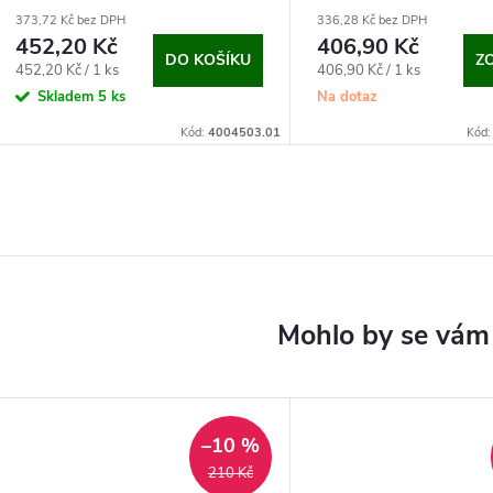
373,72 Kč bez DPH
336,28 Kč bez DPH
452,20 Kč
406,90 Kč
DO KOŠÍKU
Z
Měrná
Měrná
452,20 Kč / 1 ks
406,90 Kč / 1 ks
cena:
cena:
Skladem
5 ks
Na dotaz
Kód:
4004503.01
Kód
–10 %
210 Kč