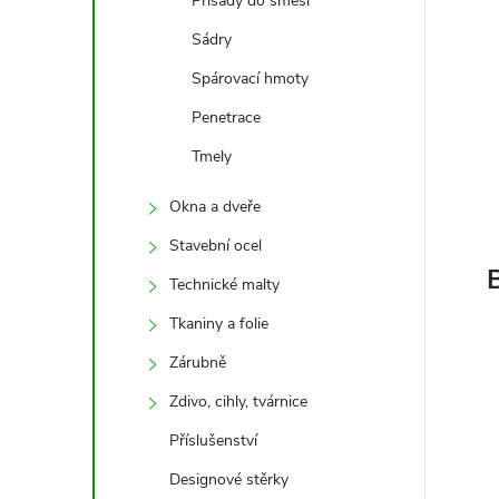
Přísady do směsí
Sádry
Spárovací hmoty
Penetrace
Tmely
Okna a dveře
Stavební ocel
Technické malty
Tkaniny a folie
Zárubně
Zdivo, cihly, tvárnice
Příslušenství
Designové stěrky