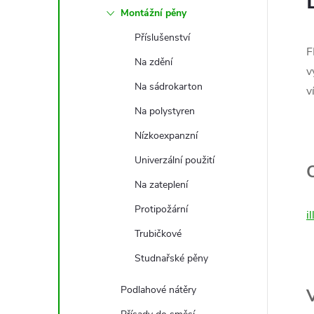
Montážní pěny
Příslušenství
F
Na zdění
v
Na sádrokarton
v
Na polystyren
Nízkoexpanzní
Univerzální použití
Na zateplení
Protipožární
i
Trubičkové
Studnařské pěny
Podlahové nátěry