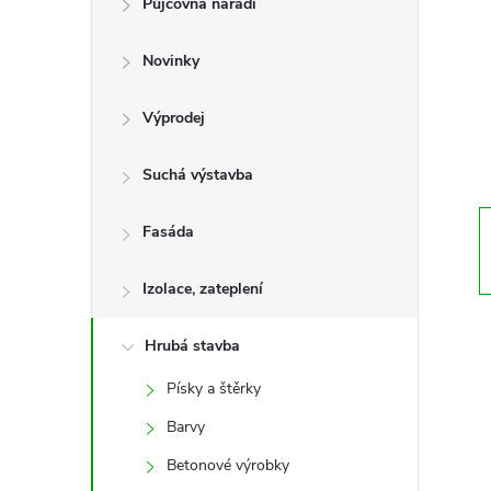
Půjčovna nářadí
t
Novinky
r
a
Výprodej
n
Suchá výstavba
n
Fasáda
í
Izolace, zateplení
p
Hrubá stavba
Písky a štěrky
a
Barvy
n
Betonové výrobky