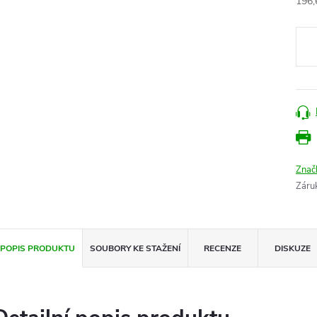
Měr
196,
cena
Znač
Záru
POPIS PRODUKTU
SOUBORY KE STAŽENÍ
RECENZE
DISKUZE