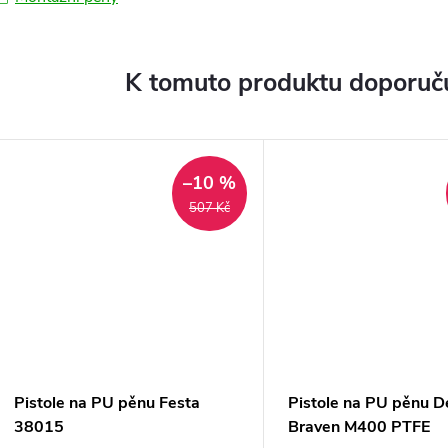
K tomuto produktu doporuču
–10 %
507 Kč
Pistole na PU pěnu Festa
Pistole na PU pěnu D
38015
Braven M400 PTFE