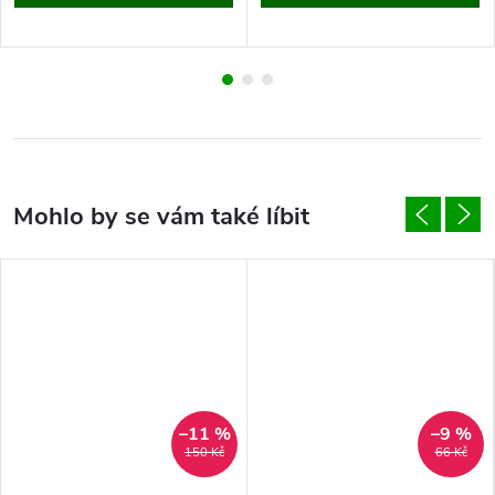
–11 %
–9 %
150 Kč
66 Kč