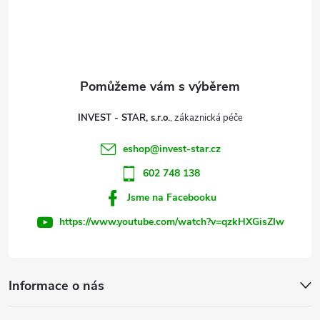
á
p
a
t
INVEST - STAR, s.r.o.
í
eshop
@
invest-star.cz
602 748 138
Jsme na Facebooku
https://www.youtube.com/watch?v=qzkHXGisZIw
Informace o nás