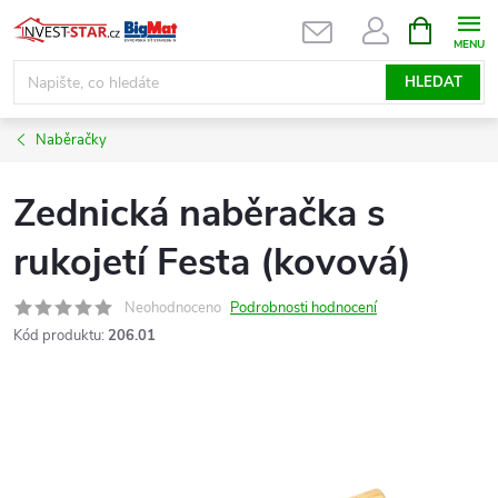
Přejít
NÁKUPNÍ
KOŠÍK
na
obsah
HLEDAT
Naběračky
Zednická naběračka s
rukojetí Festa (kovová)
Neohodnoceno
Podrobnosti hodnocení
Kód produktu:
206.01