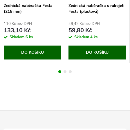
Zednická naběračka Festa
Zednická naběračka s rukojetí
(215 mm)
Festa (plastová)
110 Kč bez DPH
49,42 Kč bez DPH
133,10 Kč
59,80 Kč
Skladem
6 ks
Skladem
4 ks
DO KOŠÍKU
DO KOŠÍKU
Z