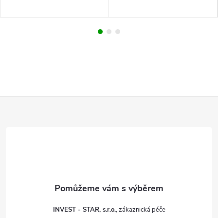
Z
á
p
a
t
INVEST - STAR, s.r.o.