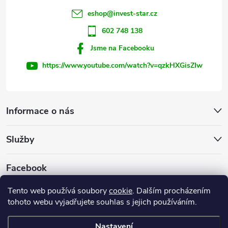
í
eshop
@
invest-star.cz
602 748 138
Jsme na Facebooku
https://www.youtube.com/watch?v=qzkHXGisZIw
Informace o nás
Služby
Facebook
Tento web používá soubory
cookie
. Dalším procházením
tohoto webu vyjadřujete souhlas s jejich používáním.
Firemní web
Nastavení