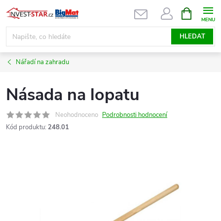
Přejít
NÁKUPNÍ
KOŠÍK
na
obsah
HLEDAT
Nářadí na zahradu
Násada na lopatu
Neohodnoceno
Podrobnosti hodnocení
Kód produktu:
248.01