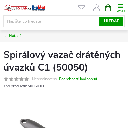
Přejít
NÁKUPNÍ
KOŠÍK
na
obsah
HLEDAT
Nářadí
Spirálový vazač drátěných
úvazků C1 (50050)
Neohodnoceno
Podrobnosti hodnocení
Kód produktu:
50050.01