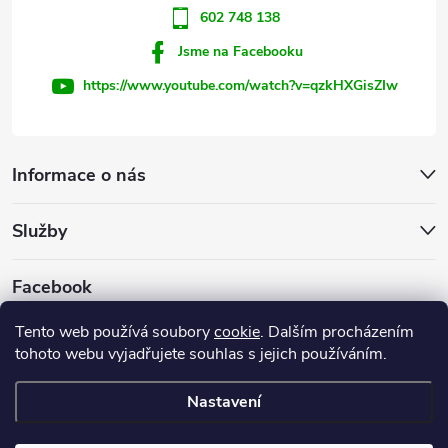
602 748 138
Jsme na Facebooku
https://www.youtube.com/watch?v=qzkHXGisZIw
Informace o nás
Služby
Facebook
Tento web používá soubory
cookie
. Dalším procházením
tohoto webu vyjadřujete souhlas s jejich používáním.
Firemní web
Nastavení
Copyright 2026
INVEST - STAR, s.r.o.
. Všechna práva vyhrazena.