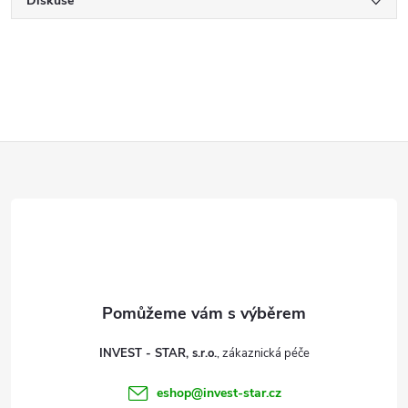
Diskuse
Z
á
p
a
t
INVEST - STAR, s.r.o.
í
eshop
@
invest-star.cz