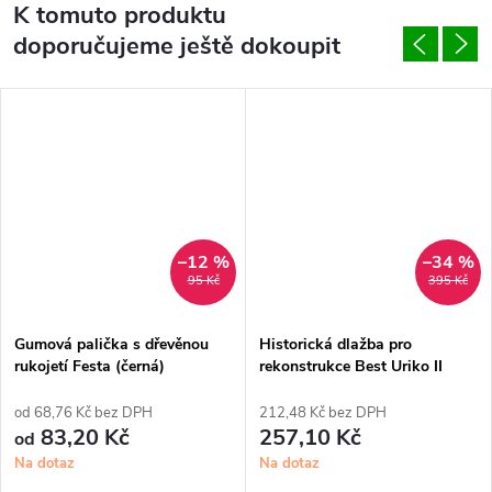
K tomuto produktu
doporučujeme ještě dokoupit
–12 %
–34 %
95 Kč
395 Kč
Gumová palička s dřevěnou
Historická dlažba pro
rukojetí Festa (černá)
rekonstrukce Best Uriko II
(přírodní, 8 cm)
od 68,76 Kč bez DPH
212,48 Kč bez DPH
83,20 Kč
257,10 Kč
od
Na dotaz
Na dotaz