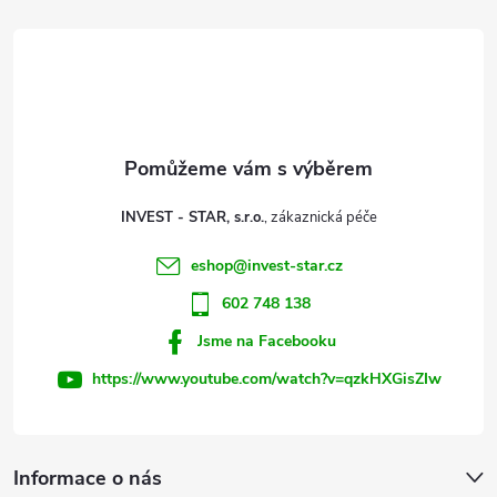
á
p
a
t
INVEST - STAR, s.r.o.
í
eshop
@
invest-star.cz
602 748 138
Jsme na Facebooku
https://www.youtube.com/watch?v=qzkHXGisZIw
Informace o nás