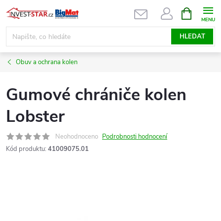
Přejít
NÁKUPNÍ
KOŠÍK
na
obsah
HLEDAT
Obuv a ochrana kolen
Gumové chrániče kolen
Lobster
Neohodnoceno
Podrobnosti hodnocení
Kód produktu:
41009075.01