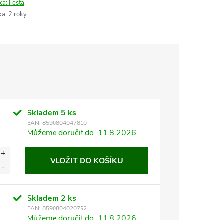
ka:
Festa
ka
:
2 roky
Skladem
5 ks
EAN:
8590804047810
Můžeme doručit do
11.8.2026
VLOŽIT DO KOŠÍKU
Skladem
2 ks
EAN:
8590804020752
Můžeme doručit do
11.8.2026