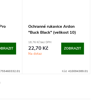
 Pro
Ochranné rukavice Ardon
Venkovn
"Buck Black" (velikost 10)
Best Kl
18,76 Kč bez DPH
od 217,52 
22,70 Kč
DPH
OBRAZIT
ZOBRAZIT
263
od
Na dotaz
Kč
Na dotaz
755460332.01
Kód:
410094389.01