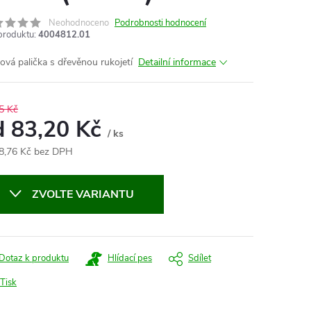
Neohodnoceno
Podrobnosti hodnocení
produktu:
4004812.01
vá palička s dřevěnou rukojetí
Detailní informace
5 Kč
d
83,20 Kč
/ ks
8,76 Kč
bez DPH
ná
:
ZVOLTE VARIANTU
Dotaz k produktu
Hlídací pes
Sdílet
Tisk