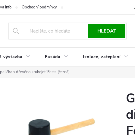
va info
Obchodní podmínky
Reklamace
Časté otázky
Ko
HLEDAT
á výstavba
Fasáda
Izolace, zateplení
alička s dřevěnou rukojetí Festa (černá)
G
d
F