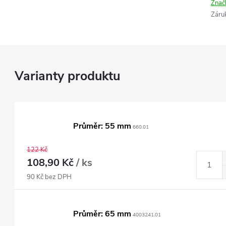
Znač
Záru
Průměr: 55 mm
660.01
122 Kč
108,90 Kč
/ ks
90 Kč bez DPH
Průměr: 65 mm
4003241.01