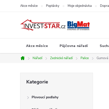
Přejít
Akce měsíce
Poptávky
Moje objednávka
Dopra
na
obsah
Akce měsíce
Půjčovna nářadí
Such
Nářadí
Zednické nářadí
Palice
Gumová p
Domů
P
Přeskočit
Kategorie
kategorie
o
Plovoucí podlahy
s