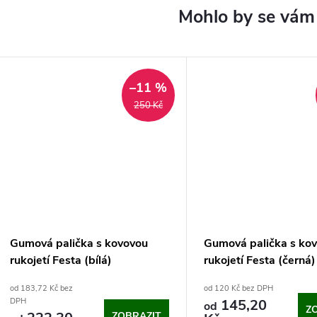
–11 %
250 Kč
Gumová palička s kovovou
Gumová palička s ko
rukojetí Festa (bílá)
rukojetí Festa (černá)
od 183,72 Kč bez
od 120 Kč bez DPH
145,20
DPH
od
Z
ZOBRAZIT