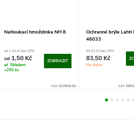
Natloukací hmoždinka NH 8
Ochranné brýle Lahti
46033
od 1,24 Kč bez DPH
69,01 Kč bez DPH
1,50 Kč
83,50 Kč
od
Z
ZOBRAZIT
Skladem
Na dotaz
>200 ks
Kód:
512934.01
Kód:
5903