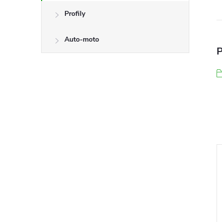
Profily
Auto-moto
P
–39 %
–10 %
294 Kč
505 Kč