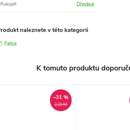
Rukojeť
:
Dřevěná
rodukt naleznete v této kategorii
Palice
K tomuto produktu doporuču
–31 %
2,20 Kč