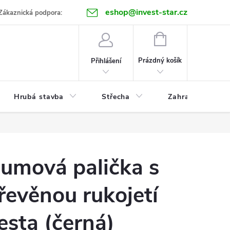
eshop@invest-star.cz
ntakt
Zákaznická podpora:
NÁKUPNÍ
KOŠÍK
Prázdný košík
Přihlášení
Hrubá stavba
Střecha
Zahrada
umová palička s
řevěnou rukojetí
esta (černá)