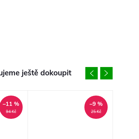
jeme ještě dokoupit
–11 %
–9 %
94 Kč
25 Kč