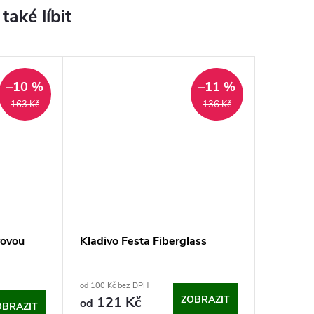
–10 %
–11 %
163 Kč
136 Kč
vovou
Kladivo Festa Fiberglass
od 100 Kč bez DPH
121 Kč
ZOBRAZIT
od
OBRAZIT