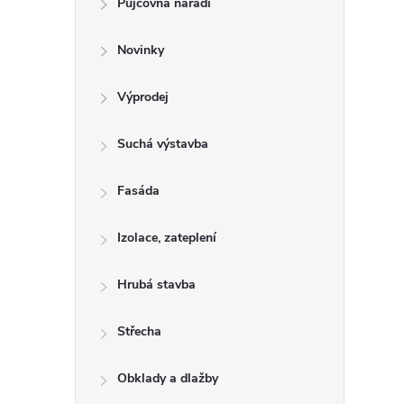
Půjčovna nářadí
t
Novinky
r
a
Výprodej
n
Suchá výstavba
n
Fasáda
í
Izolace, zateplení
p
Hrubá stavba
a
Střecha
n
Obklady a dlažby