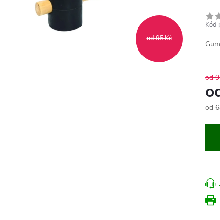
Kód 
od 95 Kč
Gumo
od 9
o
od
6
Měr
cena