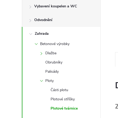
e
Vybavení koupelen a WC
l
Odvodnění
Zahrada
Betonové výrobky
Dlažba
Obrubníky
Palisády
Ploty
Části plotu
Plotové stříšky
Plotové tvárnice