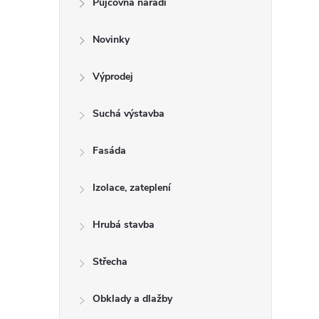
Půjčovna nářadí
t
Novinky
r
a
Výprodej
n
Suchá výstavba
n
Fasáda
í
Izolace, zateplení
p
Hrubá stavba
a
Střecha
n
Obklady a dlažby