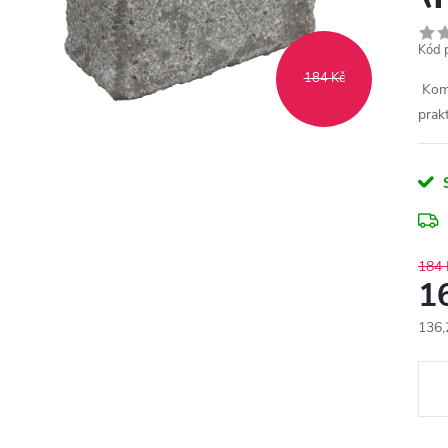
Kód 
184 Kč
Komp
prak
184 
1
136,
Měr
cena