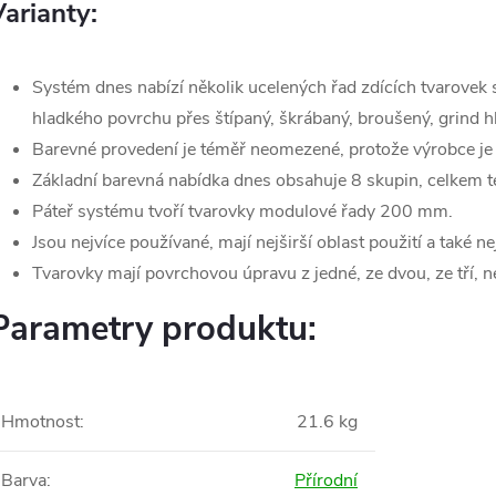
arianty:
Systém dnes nabízí několik ucelených řad zdících tvarovek
hladkého povrchu přes štípaný, škrábaný, broušený, grind hl
Barevné provedení je téměř neomezené, protože výrobce je
Základní barevná nabídka dnes obsahuje 8 skupin, celkem 
Páteř systému tvoří tvarovky modulové řady 200 mm.
Jsou nejvíce používané, mají nejširší oblast použití a také n
Tvarovky mají povrchovou úpravu z jedné, ze dvou, ze tří, n
Parametry produktu:
Hmotnost
:
21.6 kg
Barva
:
Přírodní