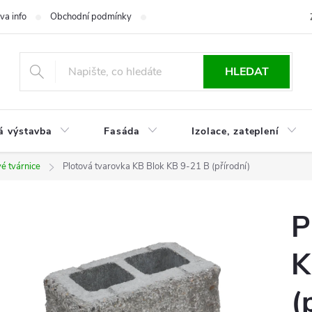
va info
Obchodní podmínky
Reklamace
Časté otázky
Ko
HLEDAT
á výstavba
Fasáda
Izolace, zateplení
vé tvárnice
Plotová tvarovka KB Blok KB 9-21 B (přírodní)
P
K
(