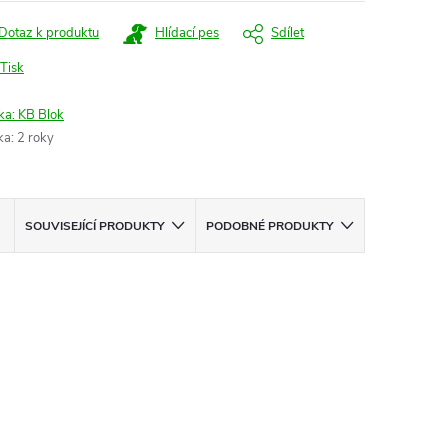
Dotaz k produktu
Hlídací pes
Sdílet
Tisk
ka:
KB Blok
ka
:
2 roky
SOUVISEJÍCÍ PRODUKTY
PODOBNÉ PRODUKTY