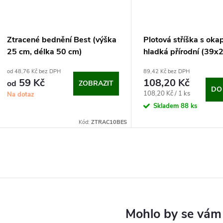
Ztracené bednění Best (výška
Plotová stříška s oka
25 cm, délka 50 cm)
hladká přírodní (39x
cm)
od 48,76 Kč bez DPH
89,42 Kč bez DPH
59 Kč
108,20 Kč
od
ZOBRAZIT
DO
Měrná
108,20 Kč / 1 ks
Na dotaz
cena:
Skladem
88 ks
Kód:
ZTRAC10BES