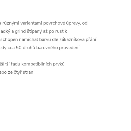
 s různými variantami povrchové úpravy, od
adký a grind štípaný až po rustik
 schopen namíchat barvu dle zákazníkova přání
tedy cca 50 druhů barevného provedení
ejširší řadu kompatibilních prvků
ebo ze čtyř stran