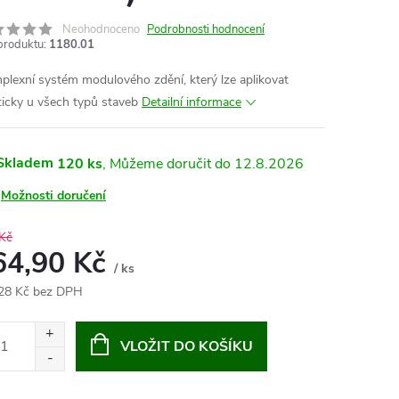
Neohodnoceno
Podrobnosti hodnocení
produktu:
1180.01
lexní systém modulového zdění, který lze aplikovat
ticky u všech typů staveb
Detailní informace
Skladem
120 ks
12.8.2026
Možnosti doručení
Kč
64,90 Kč
/ ks
28 Kč bez DPH
ná
:
VLOŽIT DO KOŠÍKU