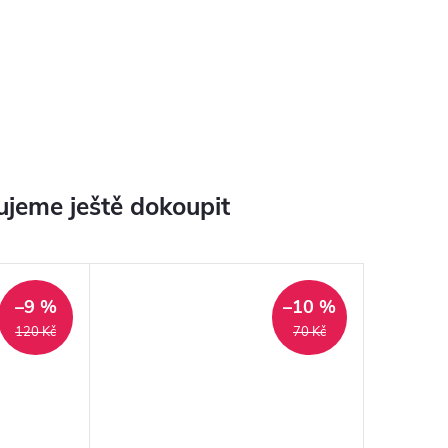
jeme ještě dokoupit
–9 %
–10 %
120 Kč
70 Kč