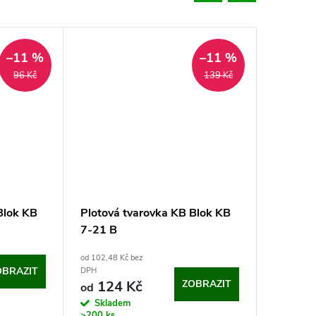
–11 %
–11 %
96 Kč
139 Kč
Blok KB
Plotová tvarovka KB Blok KB
Plotová
7-21 B
13-21 B
od 102,48 Kč bez
162,48 Kč 
OBRAZIT
196,6
DPH
ZOBRAZIT
124 Kč
od
Sklad
Skladem
>200 ks