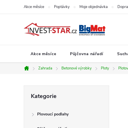
Přejít
Akce měsíce
Poptávky
Moje objednávka
Dopra
na
obsah
Akce měsíce
Půjčovna nářadí
Such
Zahrada
Betonové výrobky
Ploty
Ploto
Domů
P
Přeskočit
Kategorie
kategorie
o
Plovoucí podlahy
s