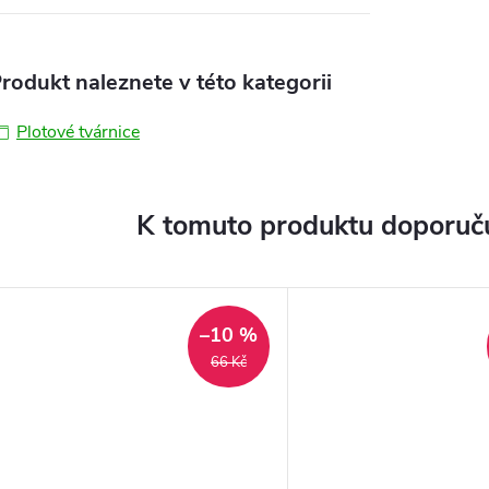
rodukt naleznete v této kategorii
Plotové tvárnice
K tomuto produktu doporuču
–10 %
66 Kč