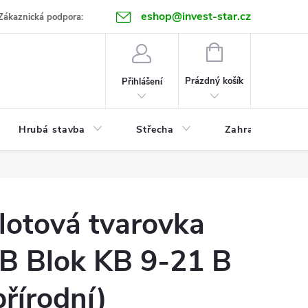
eshop@invest-star.cz
ntakt
Zákaznická podpora:
NÁKUPNÍ
KOŠÍK
Prázdný košík
Přihlášení
Hrubá stavba
Střecha
Zahrada
lotová tvarovka
B Blok KB 9-21 B
přírodní)