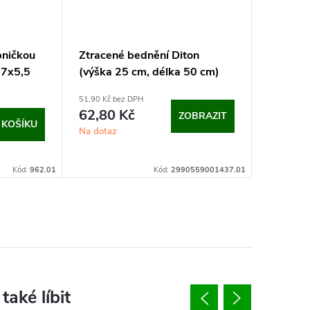
pničkou
Ztracené bednění Diton
27x5,5
(výška 25 cm, délka 50 cm)
51,90 Kč bez DPH
62,80 Kč
ZOBRAZIT
 KOŠÍKU
Na dotaz
Kód:
962.01
Kód:
2990559001437.01