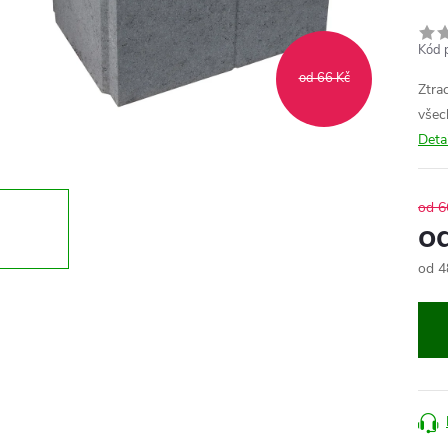
Kód 
od 66 Kč
Ztra
všec
Deta
od 6
o
od
4
Měr
cena