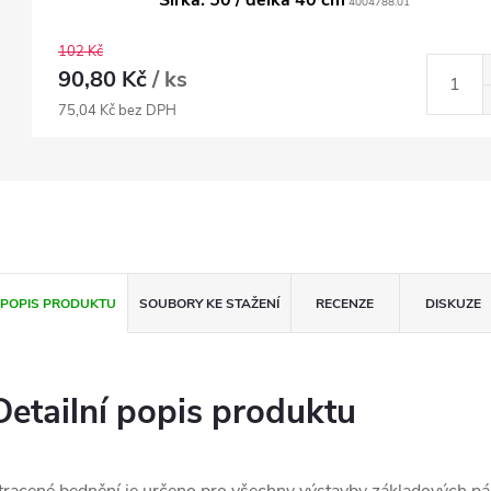
Šířka: 50 / délka 40 cm
4004788.01
102 Kč
90,80 Kč
/ ks
75,04 Kč bez DPH
POPIS PRODUKTU
SOUBORY KE STAŽENÍ
RECENZE
DISKUZE
Detailní popis produktu