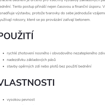
tracené bednění je určeno pro všechny výstavby základových pá
ednění. Tento postup přináší nejen časovou a finanční úsporu. V
snadňuje výstavbu, protože tvarovky do sebe jednoduše vzájemn
yužívají roksory, které se po provázání zalívají betonem.
POUŽITÍ
rychlé zhotovení nosného i obvodového nezatepleného zdi
nadezdívku základových pásů
stavby opěrných zdí nebo plotů bez použití bednění
VLASTNOSTI
vysokou pevnost