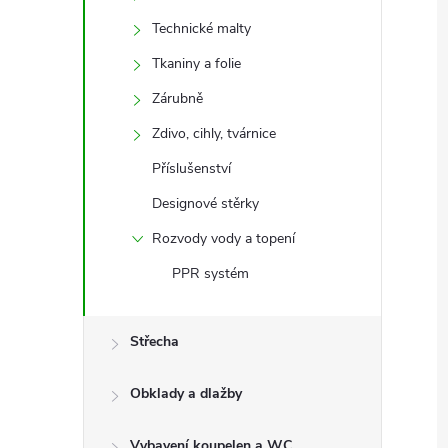
Technické malty
Tkaniny a folie
Zárubně
Zdivo, cihly, tvárnice
Příslušenství
Designové stěrky
Rozvody vody a topení
PPR systém
Střecha
Obklady a dlažby
Vybavení koupelen a WC