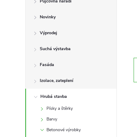
Půjčovna nářadí
t
Novinky
r
a
Výprodej
n
Suchá výstavba
n
Fasáda
í
Izolace, zateplení
p
Hrubá stavba
Písky a štěrky
a
Barvy
n
Betonové výrobky