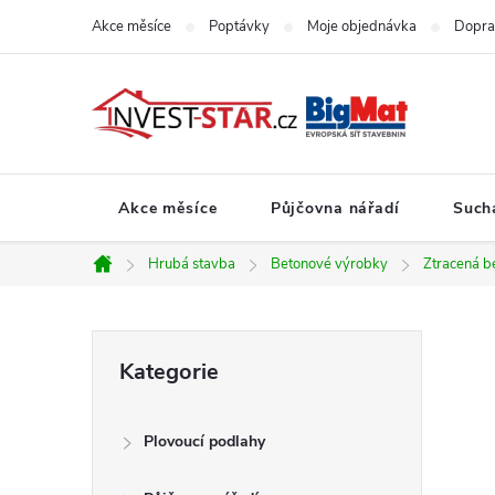
Přejít
Akce měsíce
Poptávky
Moje objednávka
Dopra
na
obsah
Akce měsíce
Půjčovna nářadí
Such
Hrubá stavba
Betonové výrobky
Ztracená b
Domů
P
Přeskočit
Kategorie
kategorie
o
Plovoucí podlahy
s