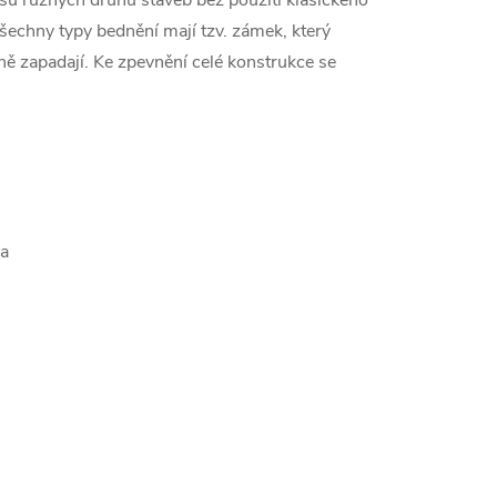
sů různých druhů staveb bez použití klasického
šechny typy bednění mají tzv. zámek, který
ě zapadají. Ke zpevnění celé konstrukce se
va