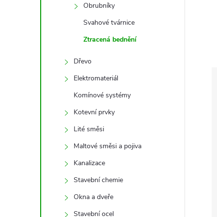
e
Obrubníky
Svahové tvárnice
l
Ztracená bednění
Dřevo
Elektromateriál
Komínové systémy
Kotevní prvky
Lité směsi
Maltové směsi a pojiva
Kanalizace
Stavební chemie
Okna a dveře
Stavební ocel