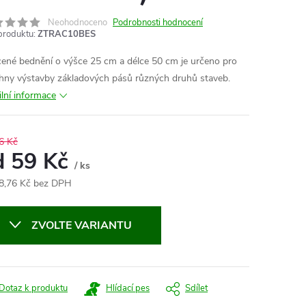
Neohodnoceno
Podrobnosti hodnocení
produktu:
ZTRAC10BES
cené bednění o výšce 25 cm a délce 50 cm je určeno pro
hny výstavby základových pásů různých druhů staveb.
ilní informace
6 Kč
d
59 Kč
/ ks
8,76 Kč
bez DPH
ná
:
ZVOLTE VARIANTU
Dotaz k produktu
Hlídací pes
Sdílet