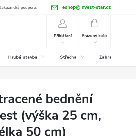
eshop@invest-star.cz
ntakt
Zákaznická podpora:
NÁKUPNÍ
KOŠÍK
Prázdný košík
Přihlášení
Hrubá stavba
Střecha
Zahrada
tracené bednění
est (výška 25 cm,
élka 50 cm)