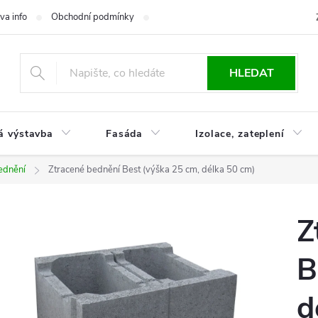
va info
Obchodní podmínky
Reklamace
Časté otázky
Ko
HLEDAT
á výstavba
Fasáda
Izolace, zateplení
ednění
Ztracené bednění Best (výška 25 cm, délka 50 cm)
Z
B
d