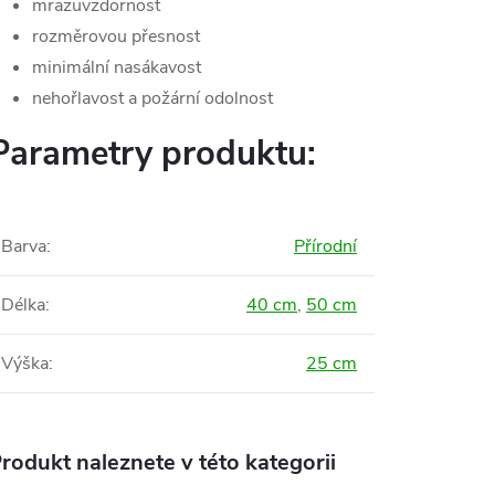
mrazuvzdornost
rozměrovou přesnost
minimální nasákavost
nehořlavost a požární odolnost
Parametry produktu:
Barva
:
Přírodní
Délka
:
40 cm
,
50 cm
Výška
:
25 cm
rodukt naleznete v této kategorii