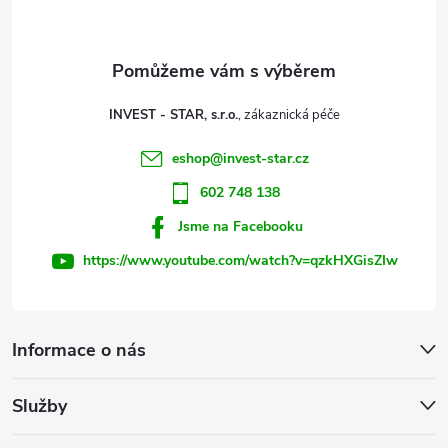
p
a
t
INVEST - STAR, s.r.o.
í
eshop
@
invest-star.cz
602 748 138
Jsme na Facebooku
https://www.youtube.com/watch?v=qzkHXGisZIw
Informace o nás
Služby