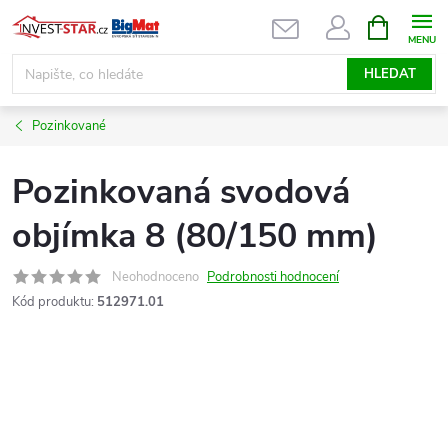
Přejít
NÁKUPNÍ
KOŠÍK
na
obsah
HLEDAT
Pozinkované
Pozinkovaná svodová
objímka 8 (80/150 mm)
Neohodnoceno
Podrobnosti hodnocení
Kód produktu:
512971.01