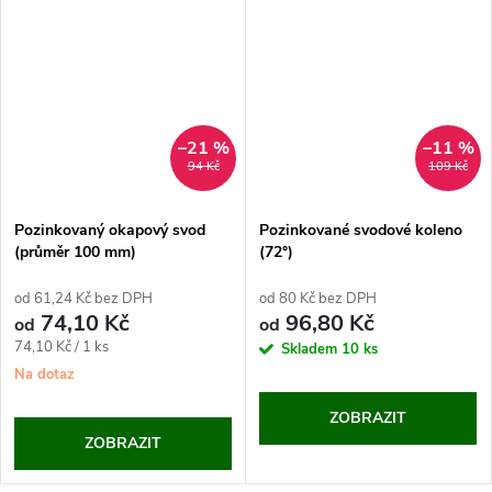
–21 %
–11 %
94 Kč
109 Kč
Pozinkovaný okapový svod
Pozinkované svodové koleno
(průměr 100 mm)
(72°)
od 61,24 Kč bez DPH
od 80 Kč bez DPH
74,10 Kč
96,80 Kč
od
od
Měrná
74,10 Kč / 1 ks
Skladem
10 ks
cena:
Na dotaz
ZOBRAZIT
ZOBRAZIT