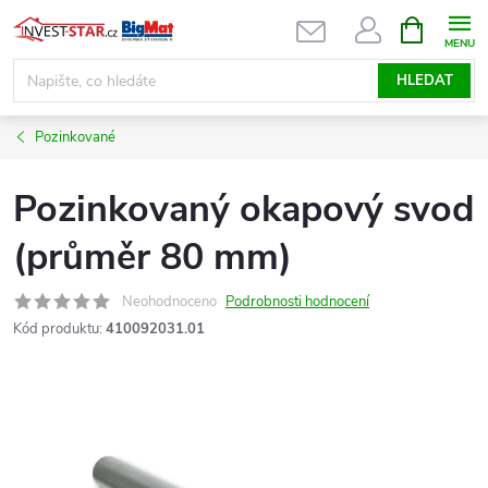
Přejít
NÁKUPNÍ
KOŠÍK
na
obsah
HLEDAT
Pozinkované
Pozinkovaný okapový svod
(průměr 80 mm)
Neohodnoceno
Podrobnosti hodnocení
Kód produktu:
410092031.01