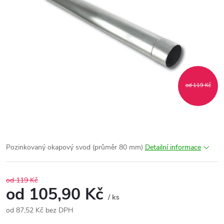
od 119 Kč
Pozinkovaný okapový svod (průměr 80 mm)
Detailní informace
od 119 Kč
od
105,90 Kč
/ ks
od
87,52 Kč
bez DPH
Měrná