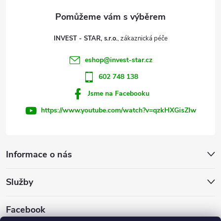
a
t
INVEST - STAR, s.r.o.
í
eshop
@
invest-star.cz
602 748 138
Jsme na Facebooku
https://www.youtube.com/watch?v=qzkHXGisZIw
Informace o nás
Služby
Facebook