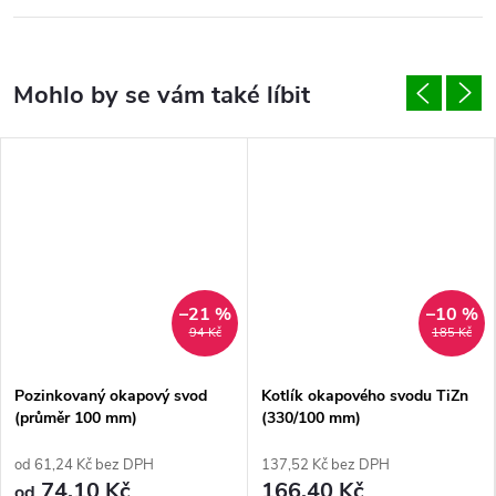
–21 %
–10 %
94 Kč
185 Kč
Pozinkovaný okapový svod
Kotlík okapového svodu TiZn
(průměr 100 mm)
(330/100 mm)
od 61,24 Kč bez DPH
137,52 Kč bez DPH
74,10 Kč
166,40 Kč
od