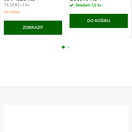
Měrná
74,10 Kč / 1 ks
Skladem
11 ks
cena:
Na dotaz
DO KOŠÍKU
ZOBRAZIT
Z
á
p