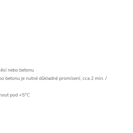
ěsí nebo betonu
bo betonu je nutné důkladné promísení, cca 2 min. /
snout pod +5°C