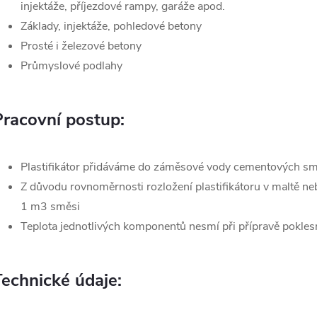
injektáže, příjezdové rampy, garáže apod.
Základy, injektáže, pohledové betony
Prosté i železové betony
Průmyslové podlahy
Pracovní postup:
Plastifikátor přidáváme do záměsové vody cementových sm
Z důvodu rovnoměrnosti rozložení plastifikátoru v maltě ne
1 m3 směsi
Teplota jednotlivých komponentů nesmí při přípravě pokle
Technické údaje: