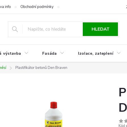
va info
Obchodní podmínky
Reklamace
Časté otázky
Ko
HLEDAT
á výstavba
Fasáda
Izolace, zateplení
měsí
Plastifikátor betonů Den Braven
P
D
Kód 