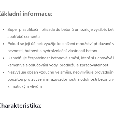
Základní informace:
Super plastifikační přísada do betonů umožňuje vyrábět bet
spotřebě cementu
Pokud se její účinek využije ke snížení množství přidávan
pevnosti, hutnost a hydroizolační vlastnosti betonu
Usnadňuje čerpatelnost betonové směsi, která si uchovává i
kameniva a odlučování vody, prodlužuje zpracovatelnost
Nezvyšuje obsah vzduchu ve směsi, neovlivňuje provzduš
použitou pro zvýšení mrazuvzdornosti a odolnosti betonu
klimatickým vlivům
harakteristika: