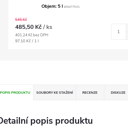
Objem: 5 l
4004779.01
545 Kč
485,50 Kč
/ ks
401,24 Kč bez DPH
Měrná
97,10 Kč / 1 l
cena:
POPIS PRODUKTU
SOUBORY KE STAŽENÍ
RECENZE
DISKUZE
Detailní popis produktu