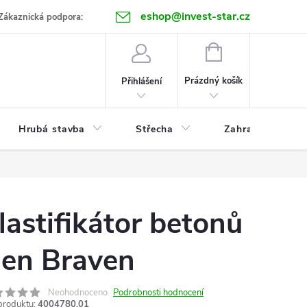
eshop@invest-star.cz
ntakt
Zákaznická podpora:
NÁKUPNÍ
KOŠÍK
Prázdný košík
Přihlášení
Hrubá stavba
Střecha
Zahrada
lastifikátor betonů
en Braven
Neohodnoceno
Podrobnosti hodnocení
produktu:
4004780.01