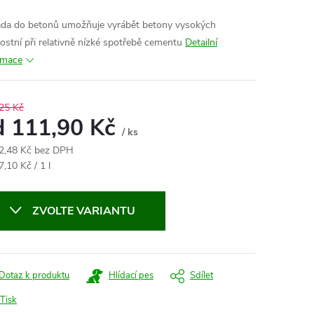
ada do betonů umožňuje vyrábět betony vysokých
ostní při relativně nízké spotřebě cementu
Detailní
rmace
25 Kč
d
111,90 Kč
/ ks
2,48 Kč
bez DPH
ná
,10 Kč / 1 l
:
ZVOLTE VARIANTU
Dotaz k produktu
Hlídací pes
Sdílet
Tisk