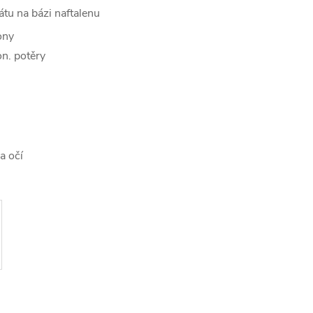
tu na bázi naftalenu
ony
on. potěry
a očí