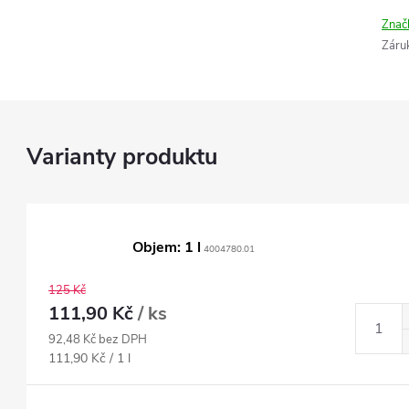
Znač
Záru
Objem: 1 l
4004780.01
125 Kč
111,90 Kč
/ ks
92,48 Kč bez DPH
Měrná
111,90 Kč / 1 l
cena: