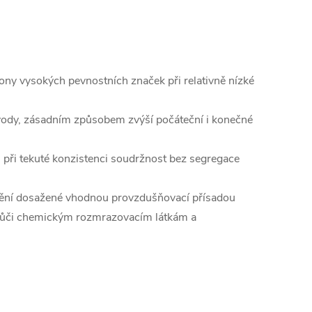
ony vysokých pevnostních značek při relativně nízké
é vody, zásadním způsobem zvýší počáteční i konečné
 při tekuté konzistenci soudržnost bez segregace
nění dosažené vhodnou provzdušňovací přísadou
 vůči chemickým rozmrazovacím látkám a