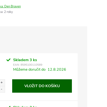
ka:
Den Braven
ka
:
2 roky
Skladem
3 ks
EAN:
8595100110589
Můžeme doručit do
12.8.2026
VLOŽIT DO KOŠÍKU