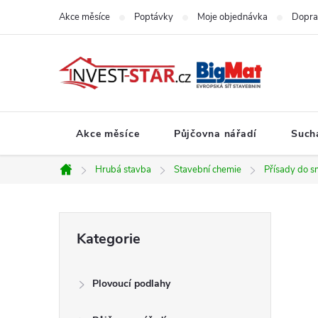
Přejít
Akce měsíce
Poptávky
Moje objednávka
Dopra
na
obsah
Akce měsíce
Půjčovna nářadí
Such
Hrubá stavba
Stavební chemie
Přísady do s
Domů
P
Přeskočit
Kategorie
kategorie
o
Plovoucí podlahy
s