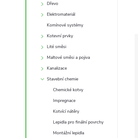
e
Dřevo
Elektromateriál
l
Komínové systémy
Kotevní prvky
Lité směsi
Maltové směsi a pojiva
Kanalizace
Stavební chemie
Chemické kotvy
Impregnace
Kotvící nátěry
Lepidla pro finální povrchy
Montážní lepidla