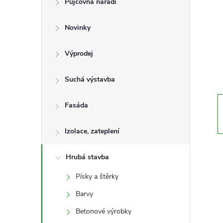
Půjčovna nářadí
t
Novinky
r
a
Výprodej
n
Suchá výstavba
n
Fasáda
í
Izolace, zateplení
p
Hrubá stavba
Písky a štěrky
a
Barvy
n
Betonové výrobky