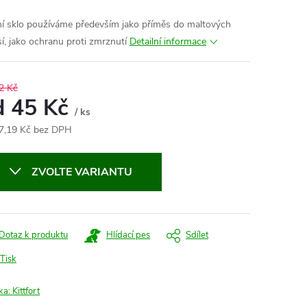
í sklo používáme především jako příměs do maltových
í, jako ochranu proti zmrznutí
Detailní informace
2 Kč
d
45 Kč
/ ks
7,19 Kč
bez DPH
ná
:
ZVOLTE VARIANTU
Dotaz k produktu
Hlídací pes
Sdílet
Tisk
ka:
Kittfort