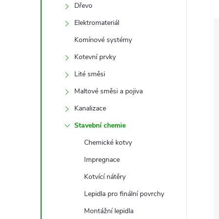
e
Dřevo
Elektromateriál
l
Komínové systémy
Kotevní prvky
Lité směsi
Maltové směsi a pojiva
Kanalizace
Stavební chemie
Chemické kotvy
Impregnace
Kotvící nátěry
Lepidla pro finální povrchy
Montážní lepidla