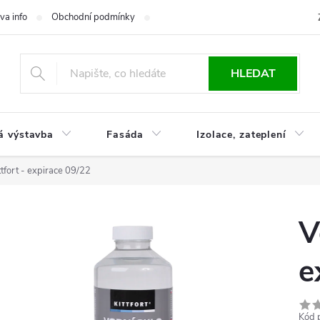
va info
Obchodní podmínky
Reklamace
Časté otázky
Ko
HLEDAT
á výstavba
Fasáda
Izolace, zateplení
ttfort - expirace 09/22
V
e
Kód 