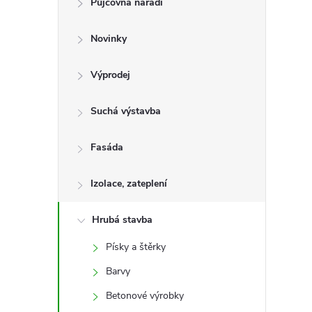
Půjčovna nářadí
t
Novinky
r
a
Výprodej
n
Suchá výstavba
n
Fasáda
í
Izolace, zateplení
p
Hrubá stavba
Písky a štěrky
a
Barvy
n
Betonové výrobky