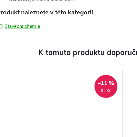
rodukt naleznete v této kategorii
Stavební chemie
K tomuto produktu doporuču
–11 %
94 Kč