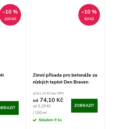
–10 %
–10 %
200 Kč
83 Kč
ti
Zimní přísada pro betonáže za
nízkých teplot Den Braven
od 61,24 Kč bez DPH
74,10 Kč
od
ZOBRAZIT
Měrná
od 5,29 Kč
OBRAZIT
cena:
/ 100 ml
Skladem
9 ks