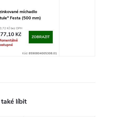
zinkované míchadlo
tule" Festa (500 mm)
3,72 Kč bez DPH
77,10 Kč
ZOBRAZIT
Momentálně
ostupné
Kód:
8590804005308.01