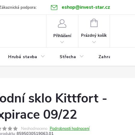
eshop@invest-star.cz
ntakt
Zákaznická podpora:
NÁKUPNÍ
KOŠÍK
Prázdný košík
Přihlášení
Hrubá stavba
Střecha
Zahrada
odní sklo Kittfort -
xpirace 09/22
Neohodnoceno
Podrobnosti hodnocení
produktu:
8595030519063.01