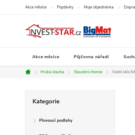
Přejít
Akce měsíce
Poptávky
Moje objednávka
Dopra
na
obsah
Akce měsíce
Půjčovna nářadí
Such
Hrubá stavba
Stavební chemie
Vodní sklo Ki
Domů
P
Přeskočit
Kategorie
kategorie
o
Plovoucí podlahy
s