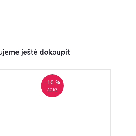
jeme ještě dokoupit
–10 %
86 Kč