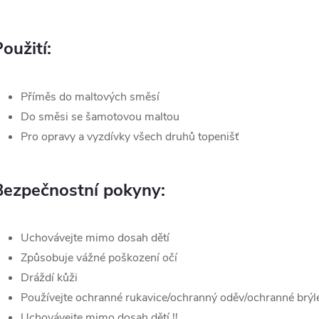
oužití:
Příměs do maltových směsí
Do směsi se šamotovou maltou
Pro opravy a vyzdívky všech druhů topenišť
Bezpečnostní pokyny:
Uchovávejte mimo dosah dětí
Způsobuje vážné poškození očí
Dráždí kůži
Používejte ochranné rukavice/ochranný oděv/ochranné brýle/
Uchovávejte mimo dosah dětí !!