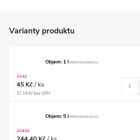
Objem: 1 l
8595030519063.01
72 Kč
45 Kč
/ ks
37,19 Kč bez DPH
Objem: 5 l
8595030519162.01
274 Kč
244,40 Kč
/ ks