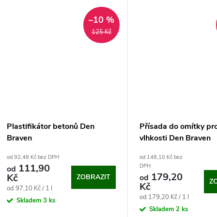
–10 %
125 Kč
Plastifikátor betonů Den
Přísada do omítky pro
Braven
vlhkosti Den Braven
od 92,48 Kč bez DPH
od 148,10 Kč bez
111,90
DPH
od
179,20
Kč
ZOBRAZIT
od
Z
Kč
Měrná
od 97,10 Kč / 1 l
Měrná
od 179,20 Kč / 1 l
cena:
Skladem
3 ks
cena:
Skladem
2 ks