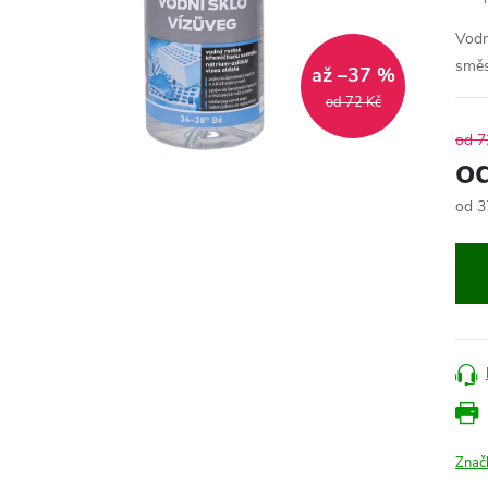
Vodn
směs
až –37 %
od 72 Kč
od 7
o
od
3
Měr
cena
Znač