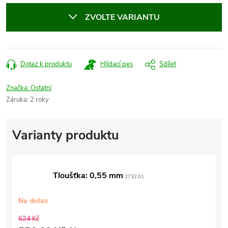
cena:
ZVOLTE VARIANTU
Dotaz k produktu
Hlídací pes
Sdílet
Značka:
Ostatní
Záruka
:
2 roky
Tloušťka: 0,55 mm
2732.01
Na dotaz
624 Kč