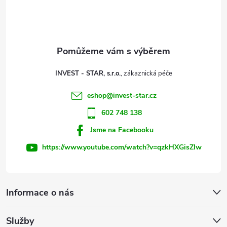
p
a
t
INVEST - STAR, s.r.o.
í
eshop
@
invest-star.cz
602 748 138
Jsme na Facebooku
https://www.youtube.com/watch?v=qzkHXGisZIw
Informace o nás
Služby