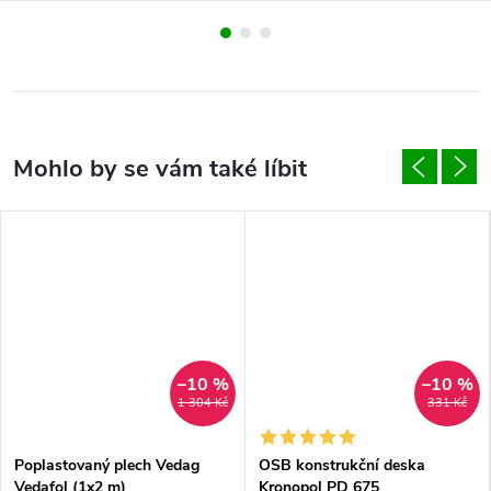
–10 %
–10 %
1 304 Kč
331 Kč
Poplastovaný plech Vedag
OSB konstrukční deska
Vedafol (1x2 m)
Kronopol PD 675