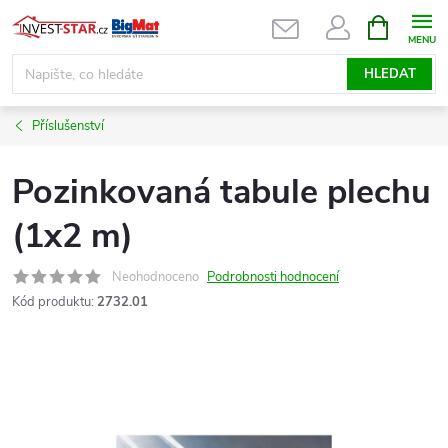
Přejít
NÁKUPNÍ
KOŠÍK
na
obsah
HLEDAT
Příslušenství
Pozinkovaná tabule plechu
(1x2 m)
Neohodnoceno
Podrobnosti hodnocení
Kód produktu:
2732.01