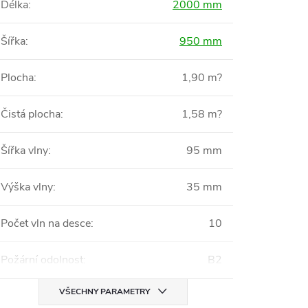
Délka
:
2000 mm
Šířka
:
950 mm
Plocha
:
1,90 m?
Čistá plocha
:
1,58 m?
Šířka vlny
:
95 mm
Výška vlny
:
35 mm
Počet vln na desce
:
10
Požární odolnost
:
B2
VŠECHNY PARAMETRY