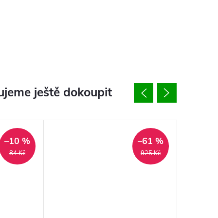
jeme ještě dokoupit
–10 %
–61 %
84 Kč
925 Kč