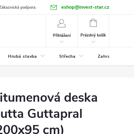
eshop@invest-star.cz
ntakt
Zákaznická podpora:
NÁKUPNÍ
KOŠÍK
Prázdný košík
Přihlášení
Hrubá stavba
Střecha
Zahrada
itumenová deska
utta Guttapral
200x95 cm)