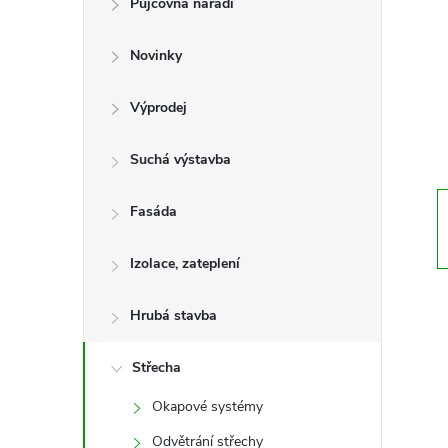
Půjčovna nářadí
t
Novinky
r
a
Výprodej
n
Suchá výstavba
n
Fasáda
í
Izolace, zateplení
p
Hrubá stavba
a
Střecha
Okapové systémy
n
Odvětrání střechy