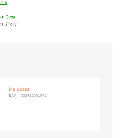
Tisk
ka:
Gutta
ka
:
2 roky
Na dotaz
EAN:
4003412031972