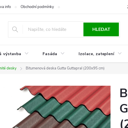
va info
Obchodní podmínky
Reklamace
Časté otázky
Ko
HLEDAT
á výstavba
Fasáda
Izolace, zateplení
nité desky
Bitumenová deska Gutta Guttapral (200x95 cm)
B
G
(