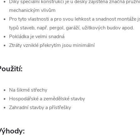
Díky speciální konstrukci je u desky zajištěna značná pružn
mechanickým vlivům
Pro tyto vlastnosti a pro svou lehkost a snadnost montáže 
typů staveb, např. pergol, garáží, užitkových budov apod.
Pokládka je velmi snadná
Ztráty vzniklé překrytím jsou minimální
oužití:
Na šikmé střechy
Hospodářské a zemědělské stavby
Zahradní stavby a přístřešky
Výhody: