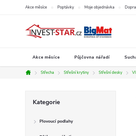
Přejít
Akce měsíce
Poptávky
Moje objednávka
Dopra
na
obsah
Akce měsíce
Půjčovna nářadí
Such
Střecha
Střešní krytiny
Střešní desky
Vl
Domů
P
Přeskočit
Kategorie
kategorie
o
Plovoucí podlahy
s