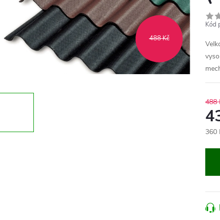
Kód 
488 Kč
Velk
vyso
mech
488 
4
360 
Měr
cena