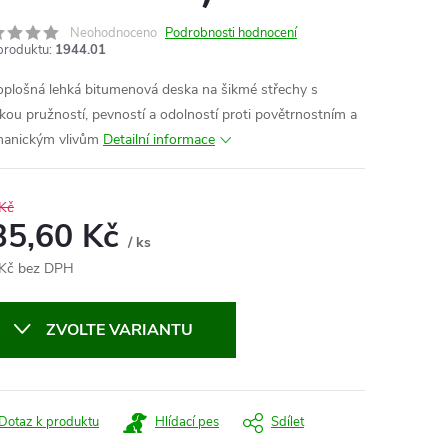
Neohodnoceno
Podrobnosti hodnocení
produktu:
1944.01
oplošná lehká bitumenová deska na šikmé střechy s
kou pružností, pevností a odolností proti povětrnostním a
anickým vlivům
Detailní informace
Kč
35,60 Kč
/ ks
Kč bez DPH
ná
:
ZVOLTE VARIANTU
Dotaz k produktu
Hlídací pes
Sdílet