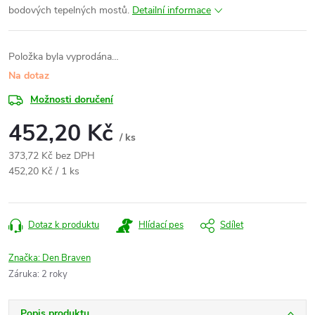
bodových tepelných mostů.
Detailní informace
Položka byla vyprodána…
Na dotaz
Možnosti doručení
452,20 Kč
/ ks
373,72 Kč bez DPH
Měrná
452,20 Kč / 1 ks
cena:
Dotaz k produktu
Hlídací pes
Sdílet
Značka:
Den Braven
Záruka
:
2 roky
Popis produktu