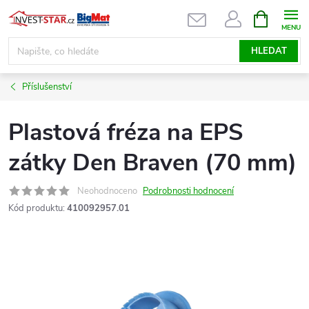
Přejít
NÁKUPNÍ
KOŠÍK
na
obsah
HLEDAT
Příslušenství
Plastová fréza na EPS
zátky Den Braven (70 mm)
Neohodnoceno
Podrobnosti hodnocení
Kód produktu:
410092957.01