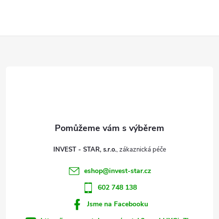
Z
á
p
a
t
INVEST - STAR, s.r.o.
í
eshop
@
invest-star.cz
602 748 138
Jsme na Facebooku