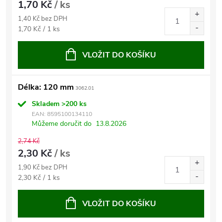
1,70 Kč
/ ks
1,40 Kč bez DPH
Měrná
1,70 Kč / 1 ks
cena:
VLOŽIT DO KOŠÍKU
Délka: 120 mm
3062.01
Skladem
>200 ks
EAN:
8595100134110
Můžeme doručit do
13.8.2026
2,74 Kč
2,30 Kč
/ ks
1,90 Kč bez DPH
Měrná
2,30 Kč / 1 ks
cena:
VLOŽIT DO KOŠÍKU