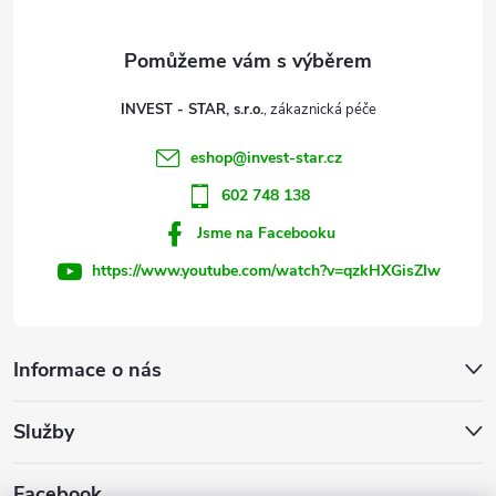
a
t
INVEST - STAR, s.r.o.
í
eshop
@
invest-star.cz
602 748 138
Jsme na Facebooku
https://www.youtube.com/watch?v=qzkHXGisZIw
Informace o nás
Služby
Facebook