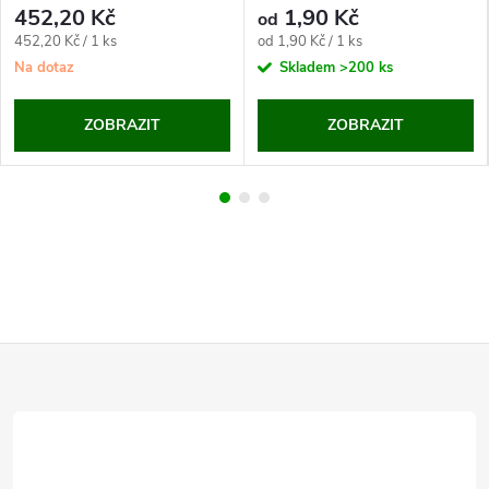
452,20 Kč
1,90 Kč
od
Měrná
Měrná
452,20 Kč / 1 ks
od 1,90 Kč / 1 ks
cena:
cena:
Na dotaz
Skladem
>200 ks
ZOBRAZIT
ZOBRAZIT
Z
á
p