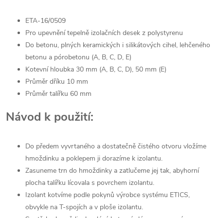
ETA-16/0509
Pro upevnění tepelně izolačních desek z polystyrenu
Do betonu, plných keramických i silikátových cihel, lehčeného
betonu a pórobetonu (A, B, C, D, E)
Kotevní hloubka 30 mm (A, B, C, D), 50 mm (E)
Průměr dříku 10 mm
Průměr talířku 60 mm
Návod k použití:
Do předem vyvrtaného a dostatečně čistého otvoru vložíme
hmoždinku a poklepem ji dorazíme k izolantu.
Zasuneme trn do hmoždinky a zatlučeme jej tak, abyhorní
plocha talířku lícovala s povrchem izolantu.
Izolant kotvíme podle pokynů výrobce systému ETICS,
obvykle na T-spojích a v ploše izolantu.