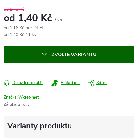
od 1,73 Kč
od
1,40 Kč
/ ks
od
1,16 Kč
bez DPH
Měrná
od 1,40 Kč / 1 ks
cena:
ZVOLTE VARIANTU
Dotaz k produktu
Hlídací pes
Sdílet
Značka:
Wkret-met
Záruka
:
2 roky