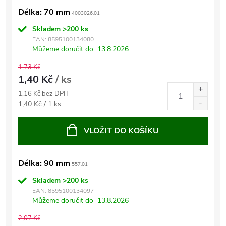
Délka: 70 mm
4003026.01
Skladem
>200 ks
EAN:
8595100134080
Můžeme doručit do
13.8.2026
1,73 Kč
1,40 Kč
/ ks
1,16 Kč bez DPH
Měrná
1,40 Kč / 1 ks
cena:
VLOŽIT DO KOŠÍKU
Délka: 90 mm
557.01
Skladem
>200 ks
EAN:
8595100134097
Můžeme doručit do
13.8.2026
2,07 Kč