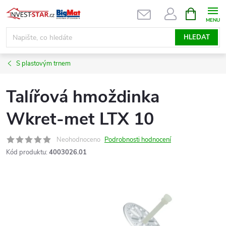
Přejít
NÁKUPNÍ
KOŠÍK
na
obsah
HLEDAT
S plastovým trnem
Talířová hmoždinka
Wkret-met LTX 10
Neohodnoceno
Podrobnosti hodnocení
Kód produktu:
4003026.01