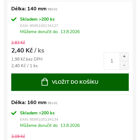
Délka: 140 mm
560.01
Skladem
>200 ks
EAN:
8595100134127
Můžeme doručit do
13.8.2026
2,83 Kč
2,40 Kč
/ ks
1,98 Kč bez DPH
Měrná
2,40 Kč / 1 ks
cena:
VLOŽIT DO KOŠÍKU
Délka: 160 mm
561.01
Skladem
>200 ks
EAN:
8595100134134
Můžeme doručit do
13.8.2026
3,09 Kč