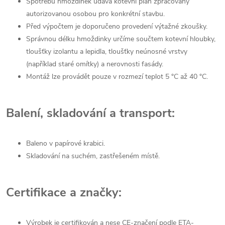
Spotřebu hmoždinek udává kotevní plán zpracovaný
autorizovanou osobou pro konkrétní stavbu.
Před výpočtem je doporučeno provedení výtažné zkoušky.
Správnou délku hmoždinky určíme součtem kotevní hloubky,
tloušťky izolantu a lepidla, tloušťky neúnosné vrstvy
(například staré omítky) a nerovnosti fasády.
Montáž lze provádět pouze v rozmezí teplot 5 °C až 40 °C.
Balení, skladování a transport:
Baleno v papírové krabici.
Skladování na suchém, zastřešeném místě.
Certifikace a značky:
Výrobek je certifikován a nese CE-značení podle ETA-