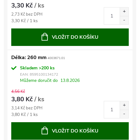
3,30 Kč
/ ks
2,73 Kč bez DPH
Měrná
3,30 Kč / 1 ks
cena:
VLOŽIT DO KOŠÍKU
Délka: 260 mm
4003671.01
Skladem
>200 ks
EAN:
8595100134172
Můžeme doručit do
13.8.2026
4,56 Kč
3,80 Kč
/ ks
3,14 Kč bez DPH
Měrná
3,80 Kč / 1 ks
cena:
VLOŽIT DO KOŠÍKU