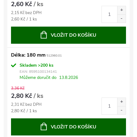
2,60 Kč
/ ks
2,15 Kč bez DPH
Měrná
2,60 Kč / 1 ks
cena:
VLOŽIT DO KOŠÍKU
Délka: 180 mm
512960.01
Skladem
>200 ks
EAN:
8595100134141
Můžeme doručit do
13.8.2026
3,36 Kč
2,80 Kč
/ ks
2,31 Kč bez DPH
Měrná
2,80 Kč / 1 ks
cena:
VLOŽIT DO KOŠÍKU