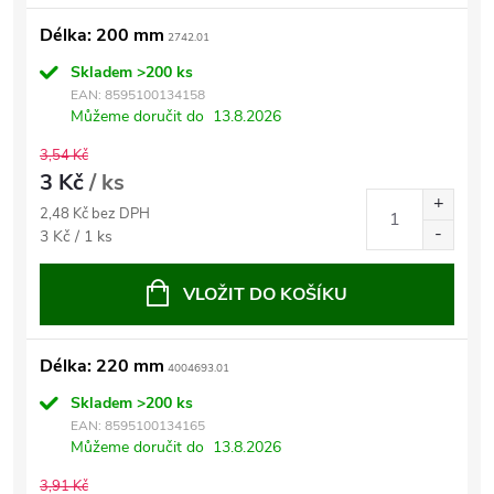
Délka: 200 mm
2742.01
Skladem
>200 ks
EAN:
8595100134158
Můžeme doručit do
13.8.2026
3,54 Kč
3 Kč
/ ks
2,48 Kč bez DPH
Měrná
3 Kč / 1 ks
cena:
VLOŽIT DO KOŠÍKU
Délka: 220 mm
4004693.01
Skladem
>200 ks
EAN:
8595100134165
Můžeme doručit do
13.8.2026
3,91 Kč