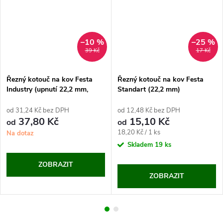
–10 %
–25 %
39 Kč
17 Kč
Řezný kotouč na kov Festa
Řezný kotouč na kov Festa
Industry (upnutí 22,2 mm,
Standart (22,2 mm)
tloušťka 1 mm)
od 31,24 Kč bez DPH
od 12,48 Kč bez DPH
37,80 Kč
15,10 Kč
od
od
Měrná
18,20 Kč / 1 ks
Na dotaz
cena:
Skladem
19 ks
ZOBRAZIT
ZOBRAZIT