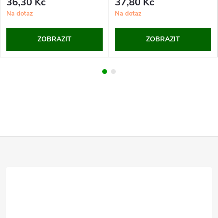
36,30 Kč
37,80 Kč
Na dotaz
Na dotaz
ZOBRAZIT
ZOBRAZIT
Z
á
p