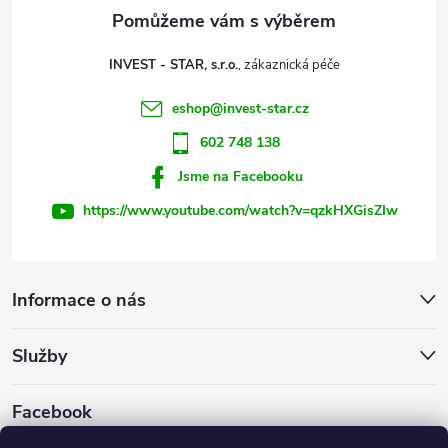
a
t
INVEST - STAR, s.r.o.
í
eshop
@
invest-star.cz
602 748 138
Jsme na Facebooku
https://www.youtube.com/watch?v=qzkHXGisZIw
Informace o nás
Služby
Facebook