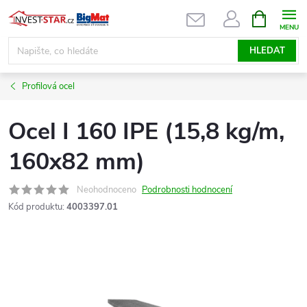
Přejít
NÁKUPNÍ
KOŠÍK
na
obsah
HLEDAT
Profilová ocel
Ocel I 160 IPE (15,8 kg/m,
160x82 mm)
Neohodnoceno
Podrobnosti hodnocení
Kód produktu:
4003397.01