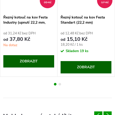
39 Kč
17 Kč
Řezný kotouč na kov Festa
Řezný kotouč na kov Festa
Industry (upnutí 22,2 mm,
Standart (22,2 mm)
tloušťka 1 mm)
od 31,24 Kč bez DPH
od 12,48 Kč bez DPH
37,80 Kč
15,10 Kč
od
od
Měrná
18,20 Kč / 1 ks
Na dotaz
cena:
Skladem
19 ks
ZOBRAZIT
ZOBRAZIT