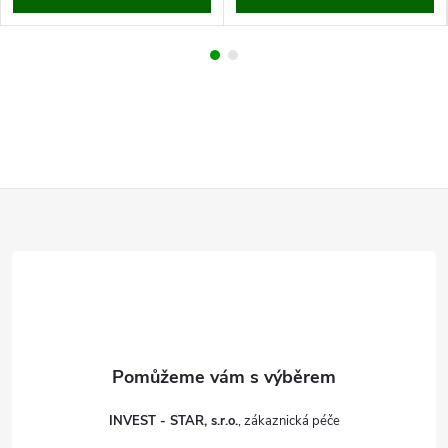
Z
á
p
a
t
INVEST - STAR, s.r.o.