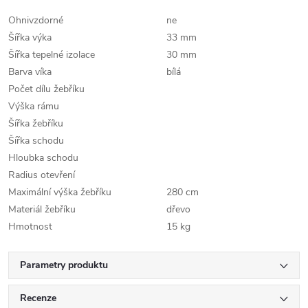
Ohnivzdorné
ne
Šířka výka
33 mm
Šířka tepelné izolace
30 mm
Barva víka
bílá
Počet dílu žebříku
Výška rámu
Šířka žebříku
Šířka schodu
Hloubka schodu
Radius otevření
Maximální výška žebříku
280 cm
Materiál žebříku
dřevo
Hmotnost
15 kg
Parametry produktu
Recenze