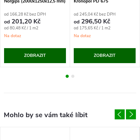
Norgips (2000x1250x12,5 mm)
Kronopol PD 675
od 166,28 Kč bez DPH
od 245,04 Kč bez DPH
201,20 Kč
296,50 Kč
od
od
Měrná
Měrná
od 80,48 Kč / 1 m2
od 175,65 Kč / 1 m2
cena:
cena:
Na dotaz
Na dotaz
ZOBRAZIT
ZOBRAZIT