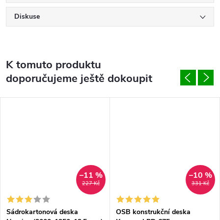
Diskuse
K tomuto produktu
doporučujeme ještě dokoupit
–11 %
–10 %
227 Kč
331 Kč
Sádrokartonová deska
OSB konstrukční deska