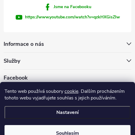
Jsme na Facebooku
https://www.youtube.com/watch?v=qzkHXGisZIw
Informace o nás
Služby
Facebook
Tento web používá soubory
cookie
. Dalším procházením
tohoto webu vyjadřujete souhlas s jejich používáním.
Firemní web
Nastavení
Copyright 2026
INVEST - STAR, s.r.o.
. Všechna práva vyhrazena.
Souhlasím