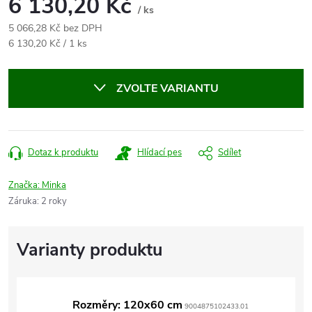
6 130,20 Kč
/ ks
5 066,28 Kč bez DPH
Měrná
6 130,20 Kč / 1 ks
cena:
ZVOLTE VARIANTU
Dotaz k produktu
Hlídací pes
Sdílet
Značka:
Minka
Záruka
:
2 roky
Rozměry: 120x60 cm
9004875102433.01