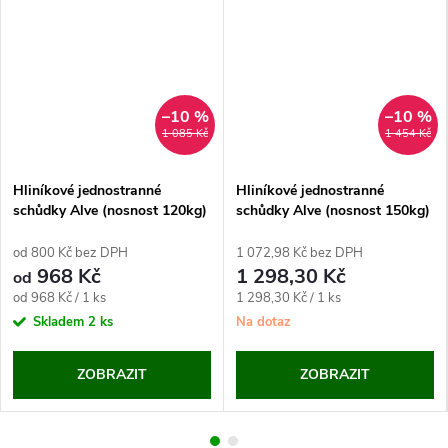
–10 %
–10 %
1 085 Kč
1 454 Kč
Hliníkové jednostranné
Hliníkové jednostranné
schůdky Alve (nosnost 120kg)
schůdky Alve (nosnost 150kg)
od 800 Kč bez DPH
1 072,98 Kč bez DPH
968 Kč
1 298,30 Kč
od
Měrná
Měrná
od 968 Kč / 1 ks
1 298,30 Kč / 1 ks
cena:
cena:
Skladem
2 ks
Na dotaz
ZOBRAZIT
ZOBRAZIT