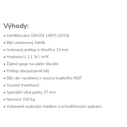
Výhody:
• Certifikováno DIN EN 14975 (2010)
• Bílý celokovový žebřík
• Izolovaný poklop o tloušťce 33 mm
• Hodnota U 1,1 W / m²K
• Žádné spoje na celém těsnění
• Poklop oboustranně bílý
• Bílý rám vyrobený z vysoce kvalitního MDF
• Vysoká trvanlivost
• Speciální silné panty 27 mm
• Nosnost 150 kg
• Vybavené ocelovým madlem a schodišťovými patkami