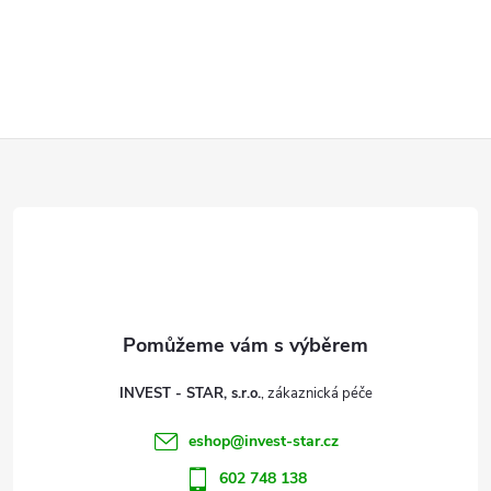
Z
á
p
a
t
INVEST - STAR, s.r.o.
í
eshop
@
invest-star.cz
602 748 138