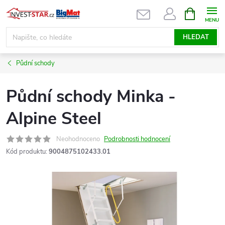
Přejít
NÁKUPNÍ
KOŠÍK
na
obsah
HLEDAT
Půdní schody
Půdní schody Minka -
Alpine Steel
Neohodnoceno
Podrobnosti hodnocení
Kód produktu:
9004875102433.01