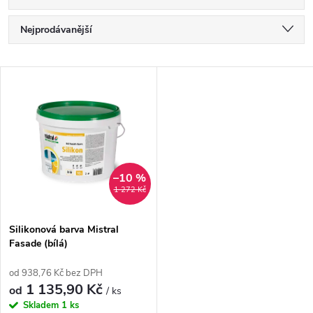
Ř
Nejprodávanější
a
Nejlevnější
V
Nejdražší
z
ý
Abecedně
e
p
n
i
–10 %
1 272 Kč
í
s
p
Silikonová barva Mistral
Fasade (bílá)
p
r
od 938,76 Kč bez DPH
r
1 135,90 Kč
od
/ ks
o
Skladem
1 ks