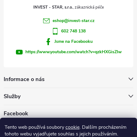
t
p
INVEST - STAR, s.r.o.
r
í
eshop
@
invest-star.cz
v
602 748 138
k
Jsme na Facebooku
y
https://www.youtube.com/watch?v=qzkHXGisZIw
v
ý
Informace o nás
p
Služby
i
s
Facebook
u
Tento web používá soubory
cookie
. Dalším procházením
tohoto webu vyjadřujete souhlas s jejich používáním.