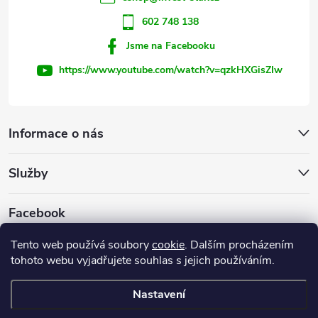
v
ý
602 748 138
Jsme na Facebooku
p
https://www.youtube.com/watch?v=qzkHXGisZIw
i
s
Informace o nás
u
Služby
Facebook
Tento web používá soubory
cookie
. Dalším procházením
tohoto webu vyjadřujete souhlas s jejich používáním.
Firemní web
Nastavení