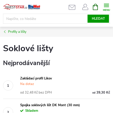
Přejít
NÁKUPNÍ
KOŠÍK
na
obsah
HLEDAT
Profily a lišty
Soklové lišty
Nejprodávanější
Zakládací profil Likov
Na dotaz
od 32,48 Kč bez DPH
39,30 Kč
od
Spojka soklových lišt DK Mont (30 mm)
Skladem