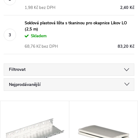
1,98 Kč bez DPH
2,40 Kč
Soklová plastová lišta s tkaninou pro okapnice Likov LO
(2,5 m)
Skladem
68,76 Kč bez DPH
83,20 Kč
Filtrovat
Ř
Nejprodávanější
a
Nejlevnější
V
Nejdražší
z
ý
Abecedně
e