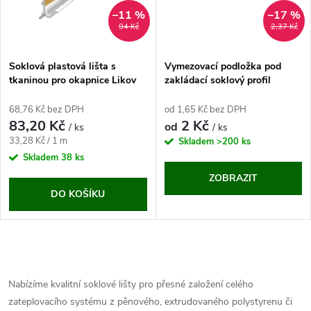
t
ů
–11 %
–17 %
ů
94 Kč
2,37 Kč
Soklová plastová lišta s
Vymezovací podložka pod
tkaninou pro okapnice Likov
zakládací soklový profil
LO (2,5 m)
68,76 Kč bez DPH
od 1,65 Kč bez DPH
83,20 Kč
2 Kč
od
/ ks
/ ks
Měrná
33,28 Kč / 1 m
Skladem
>200 ks
cena:
Skladem
38 ks
ZOBRAZIT
DO KOŠÍKU
O
v
Nabízíme kvalitní soklové lišty pro přesné založení celého
zateplovacího systému z pěnového, extrudovaného polystyrenu či