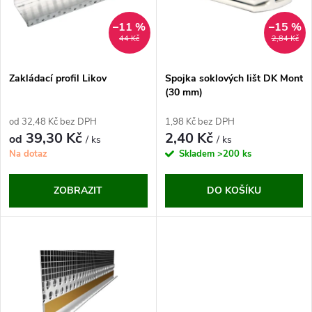
p
n
i
–11 %
–15 %
44 Kč
2,84 Kč
í
s
p
Zakládací profil Likov
Spojka soklových lišt DK Mont
(30 mm)
p
r
od 32,48 Kč bez DPH
1,98 Kč bez DPH
r
39,30 Kč
2,40 Kč
od
/ ks
/ ks
o
Na dotaz
Skladem
>200 ks
o
d
ZOBRAZIT
DO KOŠÍKU
d
u
u
k
k
t