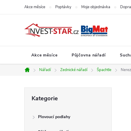
Přejít
Akce měsíce
Poptávky
Moje objednávka
Dopra
na
obsah
Akce měsíce
Půjčovna nářadí
Such
Nářadí
Zednické nářadí
Špachtle
Nerez
Domů
P
Přeskočit
Kategorie
kategorie
o
Plovoucí podlahy
s