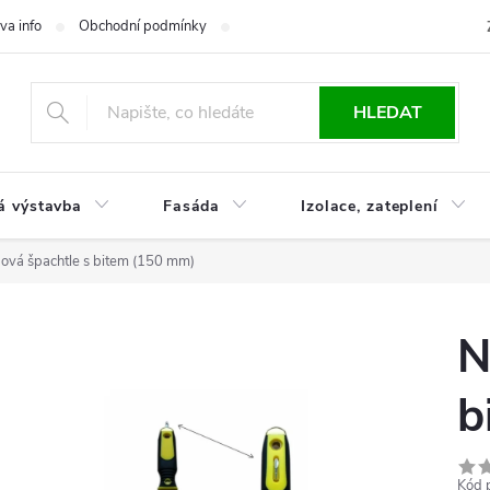
va info
Obchodní podmínky
Reklamace
Časté otázky
Ko
HLEDAT
á výstavba
Fasáda
Izolace, zateplení
ová špachtle s bitem (150 mm)
N
b
Kód 