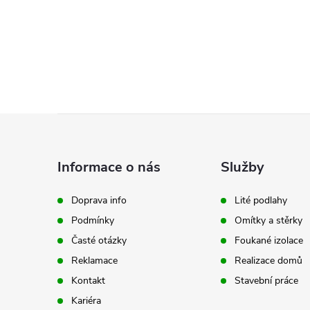
Z
á
Informace o nás
Služby
p
Doprava info
Lité podlahy
Podmínky
Omítky a stěrky
a
Časté otázky
Foukané izolace
t
Reklamace
Realizace domů
Kontakt
Stavební práce
í
Kariéra