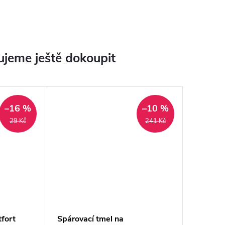
jeme ještě dokoupit
–16 %
–10 %
29 Kč
241 Kč
tfort
Spárovací tmel na