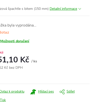
zová špachtle s bitem (150 mm)
Detailní informace
ožka byla vyprodána…
dotaz
Možnosti doručení
Kč
51,10 Kč
/ ks
52 Kč bez DPH
ná
:
Dotaz k produktu
Hlídací pes
Sdílet
Tisk