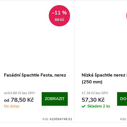
–11 %
89 Kč
Fasádní špachtle Festa, nerez
Nízká špachtle nerez
(250 mm)
od 64,88 Kč bez DPH
47,36 Kč bez DPH
78,50 Kč
ZOBRAZIT
57,30 Kč
DO
od
Na dotaz
Skladem
2 ks
Kód:
410094748.01
Kód