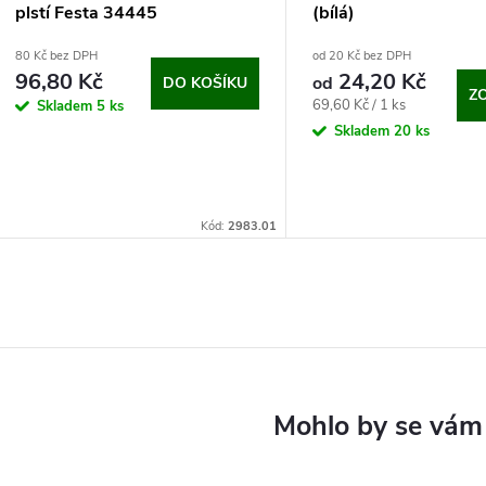
plstí Festa 34445
(bílá)
(190x60x10 mm)
80 Kč bez DPH
od 20 Kč bez DPH
96,80 Kč
24,20 Kč
od
DO KOŠÍKU
Z
Měrná
69,60 Kč / 1 ks
Skladem
5 ks
cena:
Skladem
20 ks
Kód:
2983.01