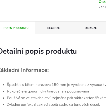
Znač
Záru
POPIS PRODUKTU
RECENZE
DISKUZE
Detailní popis produktu
Základní informace:
Špachtle s bitem nerezová 150 mm je vyrobena z vysoce kva
Rukojeť je ergonomický tvarovaná a pogumovaná
Používá se ve stavebnictví, zejména pak sádrokartonářské
Zvládne perfektní zakrytí spojů sádrokartonových desek