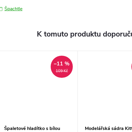
Špachtle
K tomuto produktu doporuču
–11 %
109 Kč
Špaletové hladítko s bílou
Modelářská sádra Kit