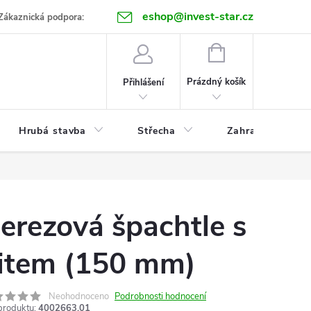
eshop@invest-star.cz
ntakt
Zákaznická podpora:
NÁKUPNÍ
KOŠÍK
Prázdný košík
Přihlášení
Hrubá stavba
Střecha
Zahrada
erezová špachtle s
item (150 mm)
Neohodnoceno
Podrobnosti hodnocení
produktu:
4002663.01