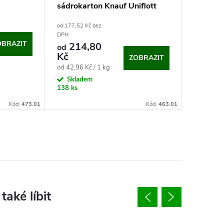
sádrokarton Knauf Uniflott
od 177,52 Kč bez
DPH
OBRAZIT
214,80
od
Kč
ZOBRAZIT
Měrná
od 42,96 Kč / 1 kg
cena:
Skladem
138 ks
Kód:
473.01
Kód:
463.01