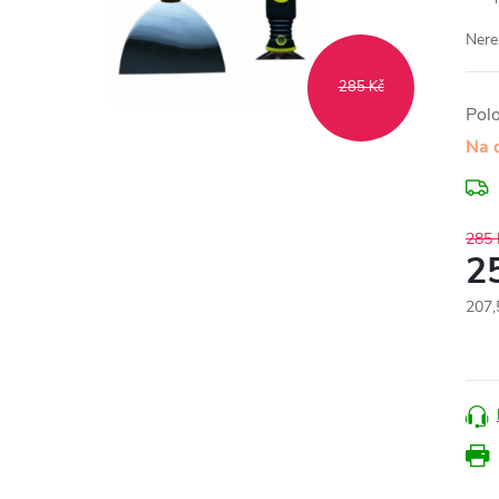
Nere
285 Kč
Pol
Na 
285 
2
207,
Měr
cena