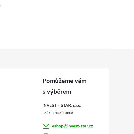
INVEST - STAR, s.r.o.
eshop
@
invest-star.cz