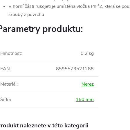
V horní části rukojeti je umístěna vložka Ph °2, která se pou
šrouby z povrchu
Parametry produktu:
Hmotnost
:
0.2 kg
EAN
:
8595573521288
Materiál
:
Nerez
Šířka
:
150 mm
rodukt naleznete v této kategorii