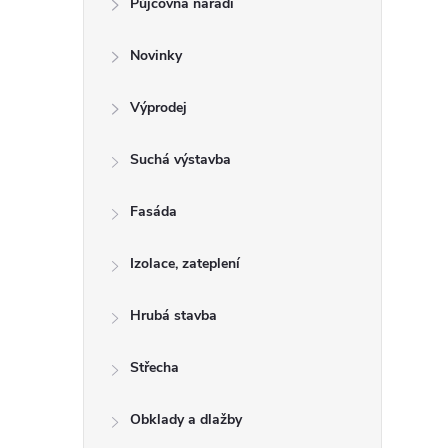
Půjčovna nářadí
t
Novinky
r
a
Výprodej
n
Suchá výstavba
n
Fasáda
í
Izolace, zateplení
p
Hrubá stavba
a
Střecha
n
Obklady a dlažby